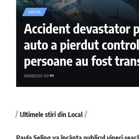
LOCAL
Accident devastator 
auto a pierdut control
persoane au fost trans
circulația a fost paral
06/08/2026
132
Ultimele stiri din Local
Paula Seling va încânta publicul vineri sear