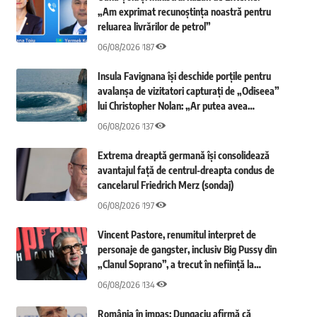
„Am exprimat recunoștința noastră pentru
reluarea livrărilor de petrol”
06/08/2026
187
Insula Favignana își deschide porțile pentru
avalanșa de vizitatori capturați de „Odiseea”
lui Christopher Nolan: „Ar putea avea
consecințe negative”
06/08/2026
137
Extrema dreaptă germană își consolidează
avantajul față de centrul-dreapta condus de
cancelarul Friedrich Merz (sondaj)
06/08/2026
197
Vincent Pastore, renumitul interpret de
personaje de gangster, inclusiv Big Pussy din
„Clanul Soprano”, a trecut în neființă la
vârsta de 80 de ani
06/08/2026
134
România în impas: Dungaciu afirmă că