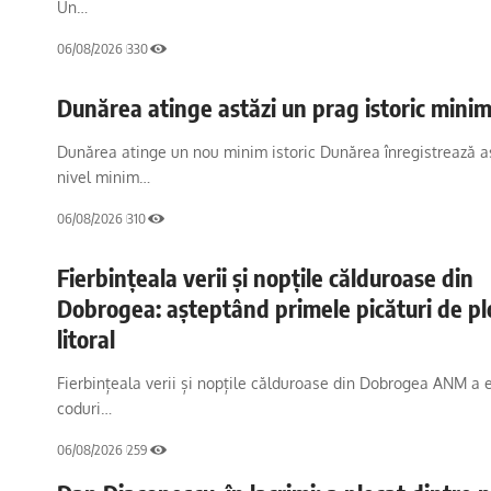
Un…
06/08/2026
330
Dunărea atinge astăzi un prag istoric mini
Dunărea atinge un nou minim istoric Dunărea înregistrează a
nivel minim…
06/08/2026
310
Fierbințeala verii și nopțile călduroase din
Dobrogea: așteptând primele picături de pl
litoral
Fierbințeala verii și nopțile călduroase din Dobrogea ANM a
coduri…
06/08/2026
259