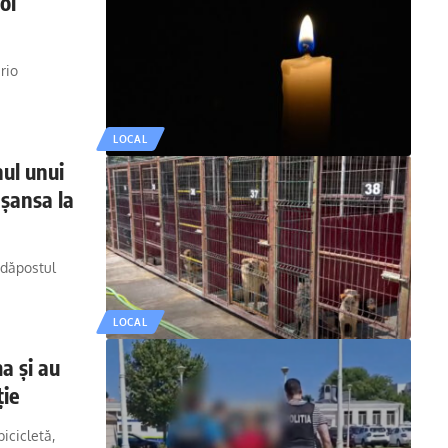
oi
rio
LOCAL
ul unui
 șansa la
adăpostul
LOCAL
a și au
ție
icicletă,