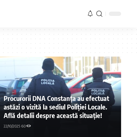
Procurorii DNA Constanța au efectuat
astăzi o vizită la sediul Poliției Locale.
Află detalii despre această situație!
22/10/2025
60