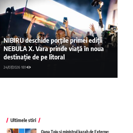
NIBIRU deschide porțile primei ediții
NEBULA X. Vara prinde viață în noua
destinație de pe litoral
24/07/2026
181
Ultimele stiri
Oana Țoiu și ministrul kazah de Externe: