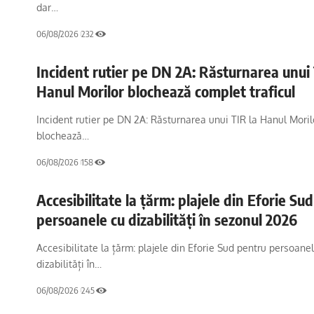
dar…
06/08/2026
232
Incident rutier pe DN 2A: Răsturnarea unui 
Hanul Morilor blochează complet traficul
Incident rutier pe DN 2A: Răsturnarea unui TIR la Hanul Moril
blochează…
06/08/2026
158
Accesibilitate la țărm: plajele din Eforie Su
persoanele cu dizabilități în sezonul 2026
Accesibilitate la țărm: plajele din Eforie Sud pentru persoane
dizabilități în…
06/08/2026
245