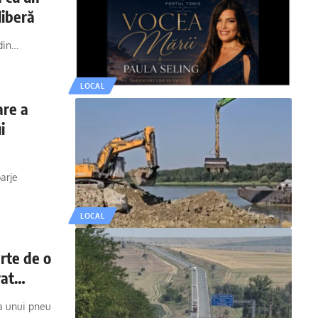
liberă
 din…
LOCAL
are a
i
arje
LOCAL
rte de o
rat
a unui pneu