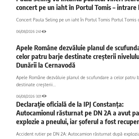
concert pe un iaht în Portul Tomis – intrare 
Concert Paula Seling pe un iaht în Portul Tomis Portul Tomis
06/08/2026
241
Apele Române dezvăluie planul de scufund
celor patru barje destinate creșterii nivelulu
Dunării la Cernavodă
Apele Române dezvăluie planul de scufundare a celor patru b
destinate creșterii…
06/08/2026
301
Declarație oficială de la IPJ Constanța:
Autocamionul răsturnat pe DN 2A a avut pa
explozie a pneului, iar șoferul a fost recupe
inconștient din cabina vehiculului
Accident rutier pe DN 2A: Autocamion răsturnat după explozi