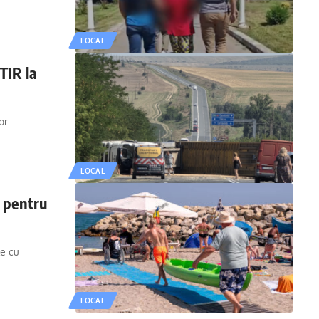
LOCAL
TIR la
or
LOCAL
d pentru
le cu
LOCAL