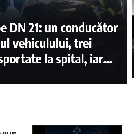
pe DN 21: un conducător
ul vehiculului, trei
portate la spital, iar
izată timp de ore întregi
ă cu un