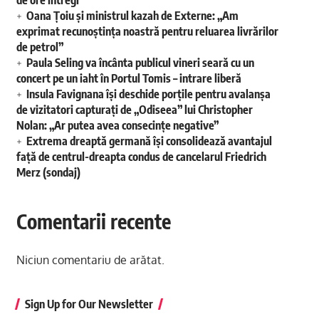
Oana Țoiu și ministrul kazah de Externe: „Am
exprimat recunoștința noastră pentru reluarea livrărilor
de petrol”
Paula Seling va încânta publicul vineri seară cu un
concert pe un iaht în Portul Tomis – intrare liberă
Insula Favignana își deschide porțile pentru avalanșa
de vizitatori capturați de „Odiseea” lui Christopher
Nolan: „Ar putea avea consecințe negative”
Extrema dreaptă germană își consolidează avantajul
față de centrul-dreapta condus de cancelarul Friedrich
Merz (sondaj)
Comentarii recente
Niciun comentariu de arătat.
Sign Up for Our Newsletter