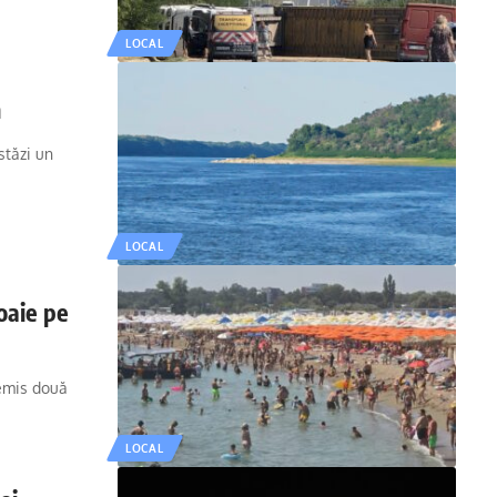
LOCAL
m
stăzi un
LOCAL
oaie pe
 emis două
LOCAL