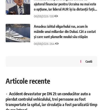
ajutorul financiar pentru Ucraina nu mai este
o opțiune, iar liderul AUR își ia distanță față
de declarațiile lui Simion
06/08/2026
138
Amadea: iahtul oligarhului rus, acum în
mâinile unui miliardar din Dubai. Cât a costat
și care sunt planurile noului său stăpân
06/08/2026
264
Caută
Articole recente
Accident devastator pe DN 21: un conducător auto a
pierdut controlul vehiculului, trei persoane au fost
transportate la spital, iar circulația a fost paralizată timp
de ore întregi