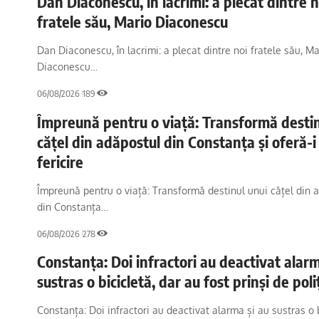
Dan Diaconescu, în lacrimi: a plecat dintre n
fratele său, Mario Diaconescu
Dan Diaconescu, în lacrimi: a plecat dintre noi fratele său, Ma
Diaconescu…
06/08/2026
189
Împreună pentru o viață: Transformă destin
cățel din adăpostul din Constanța și oferă-i
fericire
Împreună pentru o viață: Transformă destinul unui cățel din 
din Constanța…
06/08/2026
278
Constanța: Doi infractori au deactivat alarm
sustras o bicicletă, dar au fost prinși de poli
Constanța: Doi infractori au deactivat alarma și au sustras o b