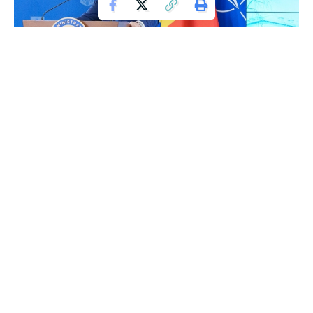
Impactul tarifelor impuse de SUA asupra
economiei europene și românești
Președintele interimar Ilie Bolojan a declarat că tarifele
impuse de Administrația SUA vor avea efecte negative
asupra economiei europene, inclusiv asupra economiei
românești. Bolojan a făcut aceste afirmații într-o conferință
de presă la Palatul Cotroceni.
„Tarifele care au fost lansate de Administrația SUA în zilele
trecute vor avea un efect negativ asupra economiei
europene, inclusiv asupra economiei românești. Trebuie să
fim onești cu cetățenii noștri și să le spunem aceste lucruri”,
a afirmat Bolojan.
Declarații cheie ale lui Ilie Bolojan