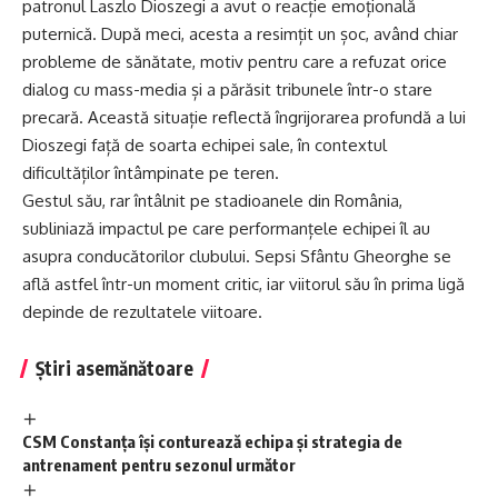
patronul Laszlo Dioszegi a avut o reacție emoțională
puternică. După meci, acesta a resimțit un șoc, având chiar
probleme de sănătate, motiv pentru care a refuzat orice
dialog cu mass-media și a părăsit tribunele într-o stare
precară. Această situație reflectă îngrijorarea profundă a lui
Dioszegi față de soarta echipei sale, în contextul
dificultăților întâmpinate pe teren.
Gestul său, rar întâlnit pe stadioanele din România,
subliniază impactul pe care performanțele echipei îl au
asupra conducătorilor clubului. Sepsi Sfântu Gheorghe se
află astfel într-un moment critic, iar viitorul său în prima ligă
depinde de rezultatele viitoare.
Știri asemănătoare
CSM Constanța își conturează echipa și strategia de
antrenament pentru sezonul următor