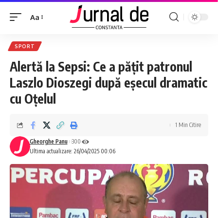
Aa
SPORT
Alertă la Sepsi: Ce a pățit patronul
Laszlo Dioszegi după eșecul dramatic
cu Oțelul
1 Min Citire
Gheorghe Panu
300
Ultima actualizare: 26/04/2025 00:06