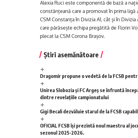
Alexia Ruci este componentă de bază a națion
constănțeană care a promovat în prima ligă a
CSM Constanța în Divizia A1, cât și în Divizia
care părăsește echipa pregătită de Florin Vo
plecat la CSM Corona Brașov.
Știri asemănătoare
Dragomir propune o vedetă de la FCSB pentru 
Unirea Slobozia și FC Argeș se înfruntă încep
dintre revelațiile campionatului
Gigi Becali dezvăluie starul de la FCSB capabil
OFICIAL FCSB își prezintă noul maestru al jocului! Iată cifrele cu care vor străluci jucătorii campioanei în
sezonul 2025-2026.