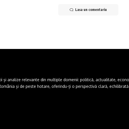
Lasa un comentariu
și analize relevante din multiple domenii: politică, actualitate, economie,
ânia și de peste hotare, oferindu-ți o perspectivă clară, echilibrată ș