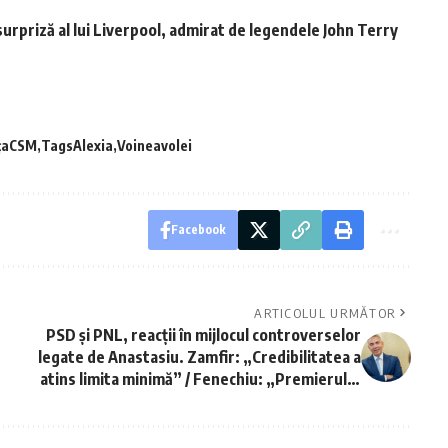
rpriză al lui Liverpool, admirat de legendele John Terry
ţaCSM
TagsAlexia
Voineavolei
Facebook
ARTICOLUL URMĂTOR
PSD și PNL, reacții în mijlocul controverselor
legate de Anastasiu. Zamfir: „Credibilitatea a
atins limita minimă” / Fenechiu: „Premierul și
președintele trebuie să efectueze o evaluare”