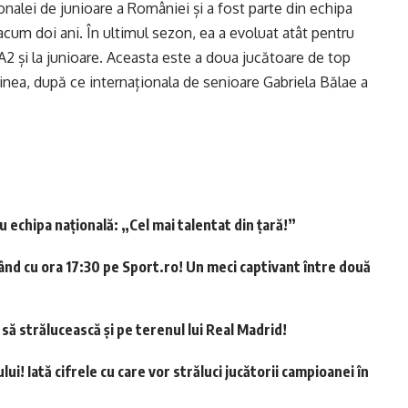
alei de junioare a României și a fost parte din echipa
cum doi ani. În ultimul sezon, ea a evoluat atât pentru
 A2 și la junioare. Aceasta este a doua jucătoare de top
inea, după ce internaționala de senioare Gabriela Bălae a
echipa națională: „Cel mai talentat din țară!”
ând cu ora 17:30 pe Sport.ro! Un meci captivant între două
 să strălucească și pe terenul lui Real Madrid!