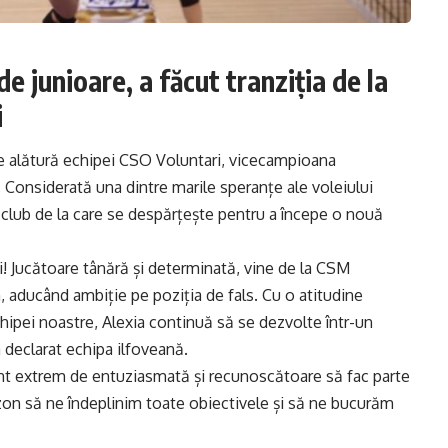
de junioare, a făcut tranziția de la
i
, se alătură echipei CSO Voluntari, vicecampioana
onsiderată una dintre marile speranțe ale voleiului
club de la care se despărțește pentru a începe o nouă
i! Jucătoare tânără și determinată, vine de la CSM
 aducând ambiție pe poziția de fals. Cu o atitudine
chipei noastre, Alexia continuă să se dezvolte într-un
 declarat echipa ilfoveană.
„Sunt extrem de entuziasmată și recunoscătoare să fac parte
zon să ne îndeplinim toate obiectivele și să ne bucurăm