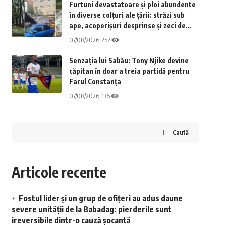
Furtuni devastatoare și ploi abundente
în diverse colțuri ale țării: străzi sub
ape, acoperișuri desprinse și zeci de
vehicule afectate
07/08/2026
252
Senzația lui Sabău: Tony Njike devine
căpitan în doar a treia partidă pentru
Farul Constanța
07/08/2026
136
Caută
Articole recente
Fostul lider și un grup de ofițeri au adus daune
severe unității de la Babadag: pierderile sunt
ireversibile dintr-o cauză șocantă