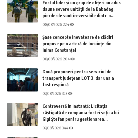
Fostul lider și un grup de ofițeri au adus
daune severe unității de la Babadag:
pierderile sunt ireversibile dintr-o
cauză șocantă
08/08/2026
224
Șase concepte inovatoare de clădiri
propuse pe o arteră de locuințe din
inima Constanței
08/08/2026
204
Două propuneri pentru serviciul de
transport județean LOT 3, dar una a
fost respinsă
07/08/2026
323
Controversă în instanță: Licitația
câștigată de compania fostei soții a lui
Gigi Ștefan pentru gestionarea
deșeurilor și reciclare
07/08/2026
344