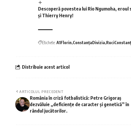
Descoperă povestea lui Rio Ngumoha, eroul su
și Thierry Henry!
Etichete:
A1Florin
ConstanțaDivizia
RuciConstan
Distribuie acest articol
ARTICOLUL PRECEDENT
România în criză fotbalistică: Petre Grigoraș
dezvăluie „deficiențe de caracter și genetică” în
rândul jucătorilor.