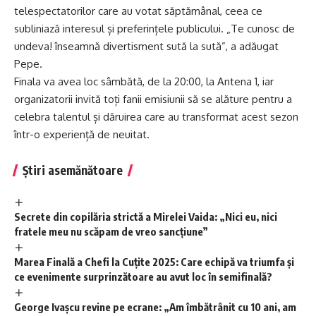
telespectatorilor care au votat săptămânal, ceea ce
subliniază interesul și preferințele publicului. „Te cunosc de
undeva! înseamnă divertisment sută la sută”, a adăugat
Pepe.
Finala va avea loc sâmbătă, de la 20:00, la Antena 1, iar
organizatorii invită toți fanii emisiunii să se alăture pentru a
celebra talentul și dăruirea care au transformat acest sezon
într-o experiență de neuitat.
Știri asemănătoare
Secrete din copilăria strictă a Mirelei Vaida: „Nici eu, nici
fratele meu nu scăpam de vreo sancțiune”
Marea Finală a Chefi la Cuțite 2025: Care echipă va triumfa și
ce evenimente surprinzătoare au avut loc în semifinală?
George Ivașcu revine pe ecrane: „Am îmbătrânit cu 10 ani, am