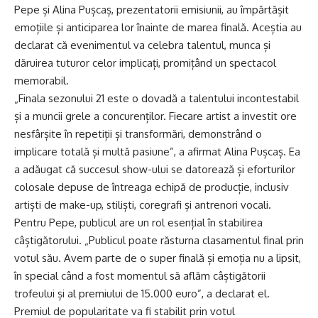
Pepe și Alina Pușcaș, prezentatorii emisiunii, au împărtășit
emoțiile și anticiparea lor înainte de marea finală. Aceștia au
declarat că evenimentul va celebra talentul, munca și
dăruirea tuturor celor implicați, promițând un spectacol
memorabil.
„Finala sezonului 21 este o dovadă a talentului incontestabil
și a muncii grele a concurenților. Fiecare artist a investit ore
nesfârșite în repetiții și transformări, demonstrând o
implicare totală și multă pasiune”, a afirmat Alina Pușcaș. Ea
a adăugat că succesul show-ului se datorează și eforturilor
colosale depuse de întreaga echipă de producție, inclusiv
artiști de make-up, stiliști, coregrafi și antrenori vocali.
Pentru Pepe, publicul are un rol esențial în stabilirea
câștigătorului. „Publicul poate răsturna clasamentul final prin
votul său. Avem parte de o super finală și emoția nu a lipsit,
în special când a fost momentul să aflăm câștigătorii
trofeului și al premiului de 15.000 euro”, a declarat el.
Premiul de popularitate va fi stabilit prin votul