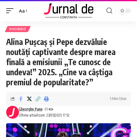
Aa
SHOWBIZ
Alina Pușcaș și Pepe dezvăluie
noutăți captivante despre marea
finală a emisiunii „Te cunosc de
undeva!” 2025. „Cine va câștiga
premiul de popularitate?”
5 Min Citire
Gheorghe Panu
83
Ultima actualizare: 23/05/2025 17:52