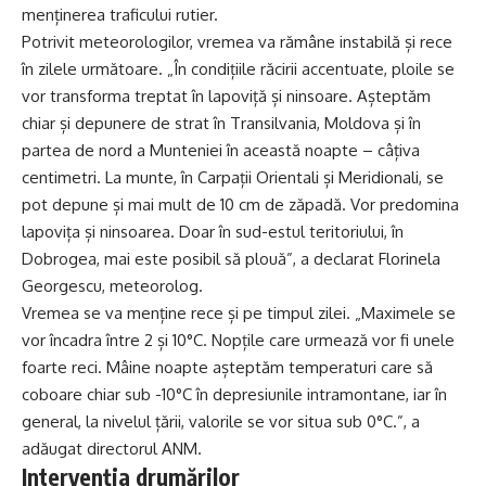
menținerea traficului rutier.
Potrivit meteorologilor, vremea va rămâne instabilă și rece
în zilele următoare. „În condițiile răcirii accentuate, ploile se
vor transforma treptat în lapoviță și ninsoare. Așteptăm
chiar și depunere de strat în Transilvania, Moldova și în
partea de nord a Munteniei în această noapte – câțiva
centimetri. La munte, în Carpații Orientali și Meridionali, se
pot depune și mai mult de 10 cm de zăpadă. Vor predomina
lapovița și ninsoarea. Doar în sud-estul teritoriului, în
Dobrogea, mai este posibil să plouă”, a declarat Florinela
Georgescu, meteorolog.
Vremea se va menține rece și pe timpul zilei. „Maximele se
vor încadra între 2 și 10°C. Nopțile care urmează vor fi unele
foarte reci. Mâine noapte așteptăm temperaturi care să
coboare chiar sub -10°C în depresiunile intramontane, iar în
general, la nivelul țării, valorile se vor situa sub 0°C.”, a
adăugat directorul ANM.
Intervenția drumărilor