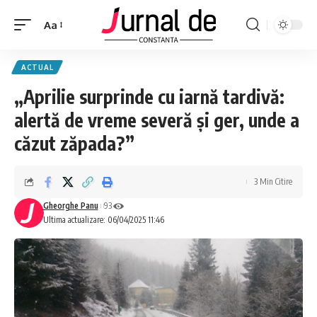
Aa
ACTUAL
„Aprilie surprinde cu iarnă tardivă:
alertă de vreme severă și ger, unde a
căzut zăpada?”
3 Min Citire
Gheorghe Panu
93
Ultima actualizare: 06/04/2025 11:46