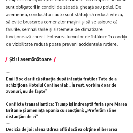
sunt obligatorii în condiții de zăpadă, gheață sau polei. De
asemenea, conducătorii auto sunt sfătuiți să reducă viteza,
să evite bruscarea comenzilor mașinii și să se asigure că
farurile, semnalizările și sistemele de climatizare
funcționează corect. Folosirea luminilor de întâlnire în condiții
de vizibilitate redusă poate preveni accidentele rutiere.
Știri asemănătoare
Emil Boc clarifică situația după intenția fraților Tate de a
achiziționa Hotelul Continental: „În rest, vorbim doar de
zvonuri, nu de fapte”
Conflicte transatlantice: Trump își îndreaptă furia spre Marea
Britanie și amenință Spania cu sancțiuni: „Preferăm să ne
distanțăm de ei”
Decizia de joi: Elena Udrea află dacă va obține eliberarea