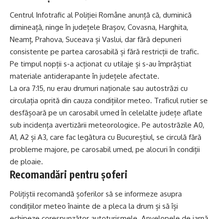
Centrul Infotrafic al Poliției Române anunță că, duminică
dimineață, ninge în județele Brașov, Covasna, Harghita,
Neamț, Prahova, Suceava și Vaslui, dar fără depuneri
consistente pe partea carosabilă și fără restricții de trafic.
Pe timpul nopții s-a acționat cu utilaje și s-au împrăștiat
materiale antiderapante în județele afectate.
La ora 7:15, nu erau drumuri naționale sau autostrăzi cu
circulația oprită din cauza condițiilor meteo. Traficul rutier se
desfășoară pe un carosabil umed în celelalte județe aflate
sub incidența avertizării meteorologice. Pe autostrăzile A0,
A1, A2 și A3, care fac legătura cu Bucureștiul, se circulă fără
probleme majore, pe carosabil umed, pe alocuri în condiții
de ploaie.
Recomandări pentru șoferi
Polițiștii recomandă șoferilor să se informeze asupra
condițiilor meteo înainte de a pleca la drum și să își
echipeze corespunzător autoturismele. Anvelopele de iarnă