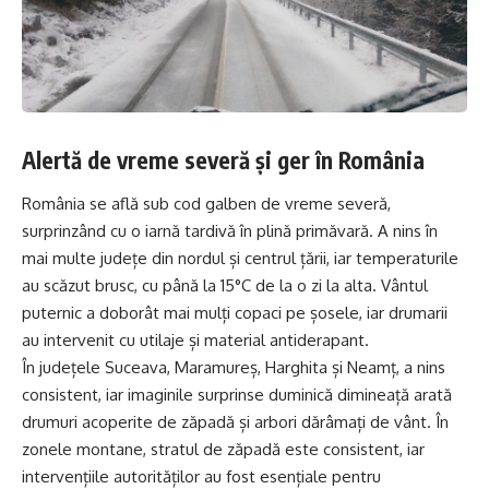
Alertă de vreme severă și ger în România
România se află sub cod galben de vreme severă,
surprinzând cu o iarnă tardivă în plină primăvară. A nins în
mai multe județe din nordul și centrul țării, iar temperaturile
au scăzut brusc, cu până la 15°C de la o zi la alta. Vântul
puternic a doborât mai mulți copaci pe șosele, iar drumarii
au intervenit cu utilaje și material antiderapant.
În județele Suceava, Maramureș, Harghita și Neamț, a nins
consistent, iar imaginile surprinse duminică dimineață arată
drumuri acoperite de zăpadă și arbori dărâmați de vânt. În
zonele montane, stratul de zăpadă este consistent, iar
intervențiile autorităților au fost esențiale pentru