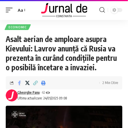
Aa
ECONOMIC
Asalt aerian de amploare asupra
Kievului: Lavrov anunță că Rusia va
prezenta în curând condițiile pentru
o posibilă încetare a invaziei.
2 Min Citire
Gheorghe Panu
62
Ultima actualizare: 24/05/2025 09:08