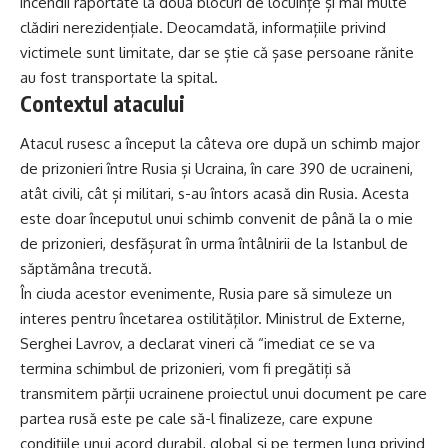
incendii raportate la două blocuri de locuințe și mai multe
clădiri nerezidențiale. Deocamdată, informațiile privind
victimele sunt limitate, dar se știe că șase persoane rănite
au fost transportate la spital.
Contextul atacului
Atacul rusesc a început la câteva ore după un schimb major
de prizonieri între Rusia și Ucraina, în care 390 de ucraineni,
atât civili, cât și militari, s-au întors acasă din Rusia. Acesta
este doar începutul unui schimb convenit de până la o mie
de prizonieri, desfășurat în urma întâlnirii de la Istanbul de
săptămâna trecută.
În ciuda acestor evenimente, Rusia pare să simuleze un
interes pentru încetarea ostilităților. Ministrul de Externe,
Serghei Lavrov, a declarat vineri că “imediat ce se va
termina schimbul de prizonieri, vom fi pregătiți să
transmitem părții ucrainene proiectul unui document pe care
partea rusă este pe cale să-l finalizeze, care expune
condițiile unui acord durabil, global și pe termen lung privind