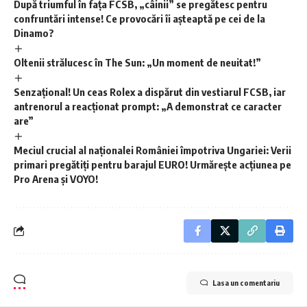
După triumful în fața FCSB, „câinii” se pregătesc pentru
confruntări intense! Ce provocări îi așteaptă pe cei de la
Dinamo?
Oltenii strălucesc în The Sun: „Un moment de neuitat!”
Senzațional! Un ceas Rolex a dispărut din vestiarul FCSB, iar
antrenorul a reacționat prompt: „A demonstrat ce caracter
are”
Meciul crucial al naționalei României împotriva Ungariei: Verii
primari pregătiți pentru barajul EURO! Urmărește acțiunea pe
Pro Arena și VOYO!
Lasa un comentariu