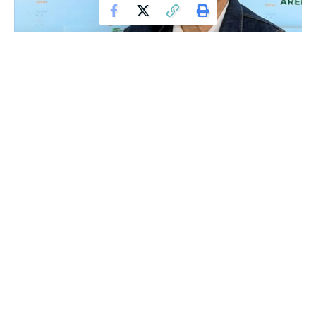
Victor Pițurcă dezvăluie prețul stabilit
pentru Steaua de către generali
Victor Pițurcă, fostul selecționer al echipei naționale de
fotbal, a povestit despre oferta clară pe care Gigi Becali a
avut-o din partea Ministerului Apărării Naționale (MApN) în
2003 pentru preluarea brandului Steaua. Conform lui Pițurcă,
Becali a refuzat să plătească suma de 11,4 milioane de dolari,
ceea ce a dus la pierderea mărcii Steaua de către acesta.
Evenimentele au avut loc în contextul unei Adunări
Generale care a avut loc la începutul anilor 2000, în care
Pițurcă a fost prezent. Deși Becali finanța clubul din 1999,
momentul privatizării a fost tensionat. Pițurcă a menționat