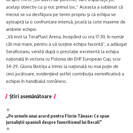
același obiectiv ca și noi: primul loc.” Aceasta a subliniat că
meciul se va desfășura pe teren propriu și că echipa se
așteaptă la o confruntare intensă, jucată la cote maxime de
ambele echipe.
„Vă invit la TeraPlast Arena, începând cu ora 17:30, în număr
cât mai mare, pentru a vă susține echipa favorită”, a adăugat
Seraficeanu, venită după o prestație excelentă la echipa
națională în victoria cu Polonia din EHF European Cup, scor
34-29. Gloria Bistrița a trimis la națională nu mai puțin de
cinci jucătoare, evidențiind astfel contribuția semnificativă a
echipei în handbalul românesc.
Știri asemănătoare
„Pe urmele unui acord pentru Florin Tănase: Ce spun
jurnaliștii spanioli despre favoritismul lui Becali”