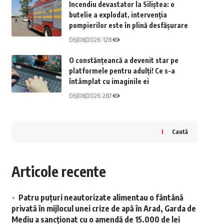
Incendiu devastator la Siliștea: o
butelie a explodat, intervenția
pompierilor este în plină desfășurare
06/08/2026
128
O constănțeancă a devenit star pe
platformele pentru adulți! Ce s-a
întâmplat cu imaginile ei
06/08/2026
287
Caută
Articole recente
Patru puțuri neautorizate alimentau o fântână
privată în mijlocul unei crize de apă în Arad, Garda de
Mediu a sancționat cu o amendă de 15.000 de lei