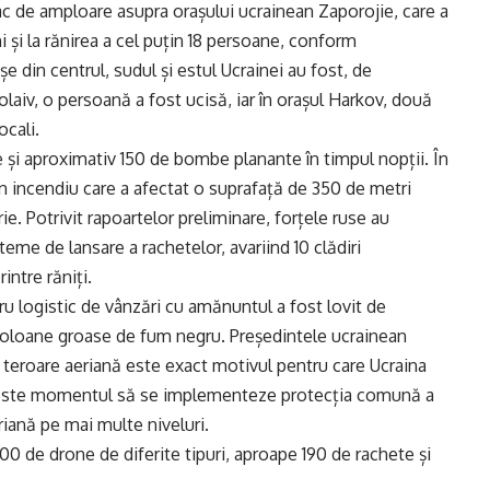
ac de amploare asupra orașului ucrainean Zaporojie, care a
ni și la rănirea a cel puțin 18 persoane, conform
șe din centrul, sudul și estul Ucrainei au fost, de
laiv, o persoană a fost ucisă, iar în orașul Harkov, două
ocali.
 și aproximativ 150 de bombe planante în timpul nopții. În
un incendiu care a afectat o suprafață de 350 de metri
ărie. Potrivit rapoartelor preliminare, forțele ruse au
teme de lansare a rachetelor, avariind 10 clădiri
intre răniți.
ru logistic de vânzări cu amănuntul a fost lovit de
 coloane groase de fum negru. Președintele ucrainean
e teroare aeriană este exact motivul pentru care Ucraina
că este momentul să se implementeze protecția comună a
iană pe mai multe niveluri.
500 de drone de diferite tipuri, aproape 190 de rachete și