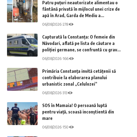
Patru puțuri neautorizate alimentau o
fântână privată în mijlocul unei crize de
apă în Arad, Garda de Mediu a
sancționat cu o amendă de 15.000 de lei
06/08/2026
278
Capturată la Constanța: O femeie din
Năvodari, aflată pe lista de căutare a
poliției germane, se confruntă cu grave
acuzații
06/08/2026
166
Primăria Constanța invită cetățenii să
contribuie la elaborarea planului
urbanistic zonal „Celulozei”
06/08/2026
313
SOS în Mamaia! O persoană luptă
pentru viață, scoasă inconștientă din
mare
06/08/2026
150