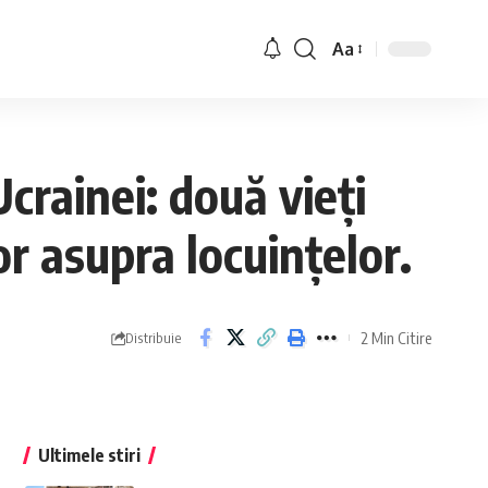
Aa
Ucrainei: două vieți
r asupra locuințelor.
2 Min Citire
Distribuie
Ultimele stiri