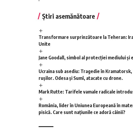
Știri asemănătoare
Transformare surprinzătoare la Teheran: Iranu
Unite
Jane Goodall, simbol al protecției mediului și 
Ucraina sub asediu: Tragedie în Kramatorsk, 
rușilor. Odesa și Sumî, atacate cu drone.
Mark Rutte: Tarifele vamale radicale introd
România, lider în Uniunea Europeană în materi
pisică. Care sunt națiunile ce adoră câinii?