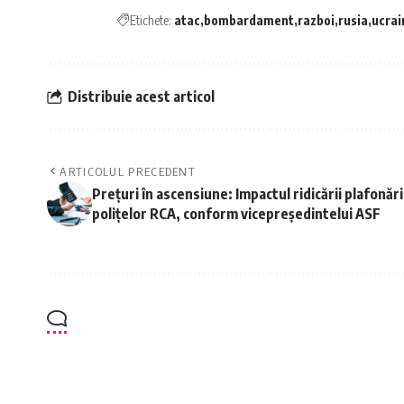
Etichete:
atac
bombardament
razboi
rusia
ucrai
Distribuie acest articol
ARTICOLUL PRECEDENT
Prețuri în ascensiune: Impactul ridicării plafonări
polițelor RCA, conform vicepreședintelui ASF