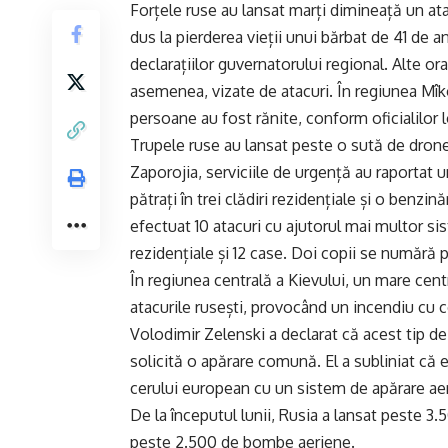
Forțele ruse au lansat marți dimineață un at
dus la pierderea vieții unui bărbat de 41 de a
declarațiilor guvernatorului regional. Alte ora
asemenea, vizate de atacuri. În regiunea Mîko
persoane au fost rănite, conform oficialilor l
Trupele ruse au lansat peste o sută de drone
Zaporojia, serviciile de urgență au raportat 
pătrați în trei clădiri rezidențiale și o benzin
efectuat 10 atacuri cu ajutorul mai multor sis
rezidențiale și 12 case. Doi copii se numără pr
În regiunea centrală a Kievului, un mare cent
atacurile rusești, provocând un incendiu cu
Volodimir Zelenski a declarat că acest tip d
solicită o apărare comună. El a subliniat 
cerului european cu un sistem de apărare aer
De la începutul lunii, Rusia a lansat peste 3.
peste 2.500 de bombe aeriene.