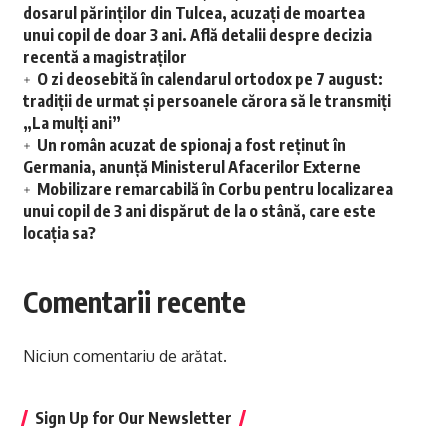
dosarul părinților din Tulcea, acuzați de moartea
unui copil de doar 3 ani. Află detalii despre decizia
recentă a magistraților
O zi deosebită în calendarul ortodox pe 7 august:
tradiții de urmat și persoanele cărora să le transmiți
„La mulți ani”
Un român acuzat de spionaj a fost reținut în
Germania, anunță Ministerul Afacerilor Externe
Mobilizare remarcabilă în Corbu pentru localizarea
unui copil de 3 ani dispărut de la o stână, care este
locația sa?
Comentarii recente
Niciun comentariu de arătat.
Sign Up for Our Newsletter