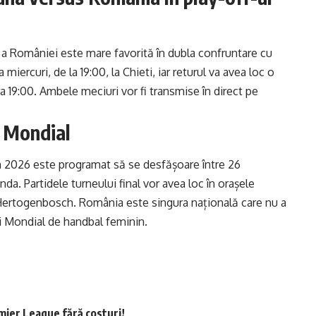
 a României este mare favorită în dubla confruntare cu
miercuri, de la 19:00, la Chieti, iar returul va avea loc o
ra 19:00. Ambele meciuri vor fi transmise în direct pe
l Mondial
 2026 este programat să se desfășoare între 26
da. Partidele turneului final vor avea loc în orașele
-Hertogenbosch. România este singura națională care nu a
ui Mondial de handbal feminin.
mier League fără costuri!