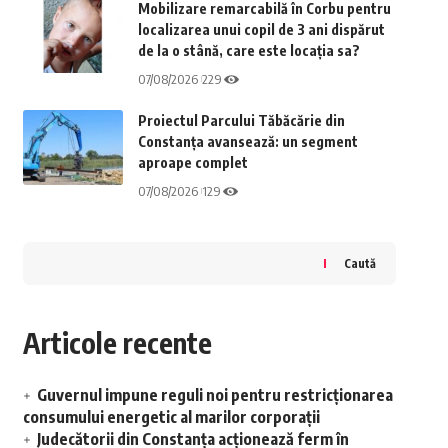
Mobilizare remarcabilă în Corbu pentru
localizarea unui copil de 3 ani dispărut
de la o stână, care este locația sa?
07/08/2026
229
Proiectul Parcului Tăbăcărie din
Constanța avansează: un segment
aproape complet
07/08/2026
129
Caută
Articole recente
Guvernul impune reguli noi pentru restricționarea
consumului energetic al marilor corporații
Judecătorii din Constanța acționează ferm în