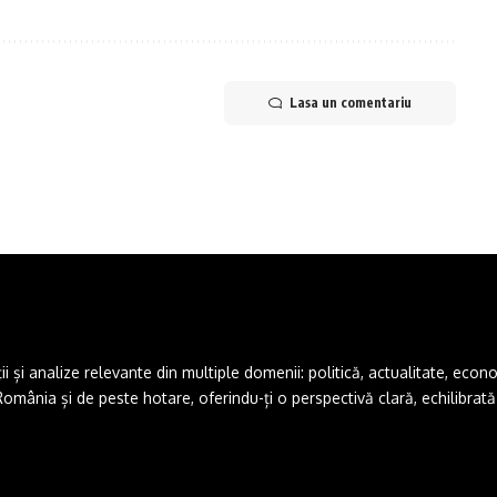
program stabilit”
Lasa un comentariu
și analize relevante din multiple domenii: politică, actualitate, economie,
ânia și de peste hotare, oferindu-ți o perspectivă clară, echilibrată ș