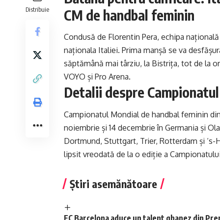
Distribuie
CM de handbal feminin
Condusă de Florentin Pera, echipa națională
naționala Italiei. Prima manșă se va desfășura 
săptămână mai târziu, la Bistrița, tot de la o
VOYO și Pro Arena.
Detalii despre Campionatu
Campionatul Mondial de handbal feminin din
noiembrie și 14 decembrie în Germania și Olan
Dortmund, Stuttgart, Trier, Rotterdam și ‘s
lipsit vreodată de la o ediție a Campionatul
Știri asemănătoare
FC Barcelona aduce un talent ghanez din Pre