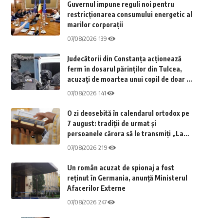
Guvernul impune reguli noi pentru
restricționarea consumului energetic al
marilor corporații
07/08/2026
139
Judecătorii din Constanța acționează
ferm în dosarul părinților din Tulcea,
acuzați de moartea unui copil de doar 3
ani. Află detalii despre decizia recentă a
07/08/2026
141
magistraților
O zi deosebită în calendarul ortodox pe
7 august: tradiții de urmat și
persoanele cărora să le transmiți „La
mulți ani”
07/08/2026
219
Un român acuzat de spionaj a fost
reținut în Germania, anunță Ministerul
Afacerilor Externe
07/08/2026
247