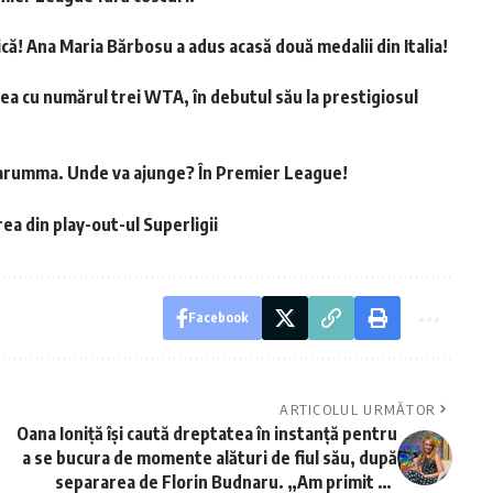
ă! Ana Maria Bărbosu a adus acasă două medalii din Italia!
a cu numărul trei WTA, în debutul său la prestigiosul
narumma. Unde va ajunge? În Premier League!
ea din play-out-ul Superligii
Facebook
ARTICOLUL URMĂTOR
Oana Ioniță își caută dreptatea în instanță pentru
a se bucura de momente alături de fiul său, după
separarea de Florin Budnaru. „Am primit un