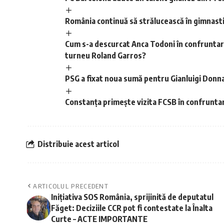
România continuă să strălucească în gimnastic
Cum s-a descurcat Anca Todoni în confruntare
turneu Roland Garros?
PSG a fixat noua sumă pentru Gianluigi Don
Constanța primește vizita FCSB în confruntar
Distribuie acest articol
ARTICOLUL PRECEDENT
Inițiativa SOS România, sprijinită de deputatul
Făget: Deciziile CCR pot fi contestate la Înalta
Curte – ACTE IMPORTANTE