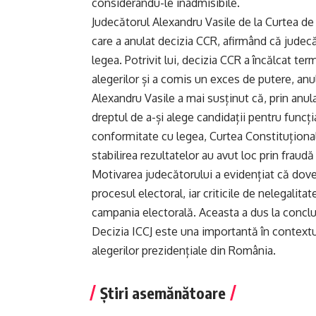
considerându-le inadmisibile.
Judecătorul Alexandru Vasile de la Curtea de 
care a anulat decizia CCR, afirmând că judecă
legea. Potrivit lui, decizia CCR a încălcat ter
alegerilor și a comis un exces de putere, anu
Alexandru Vasile a mai susținut că, prin anula
dreptul de a-și alege candidații pentru funcți
conformitate cu legea, Curtea Constituțională
stabilirea rezultatelor au avut loc prin fraud
Motivarea judecătorului a evidențiat că dove
procesul electoral, iar criticile de nelegalit
campania electorală. Aceasta a dus la concluz
Decizia ICCJ este una importantă în contextul 
alegerilor prezidențiale din România.
Știri asemănătoare