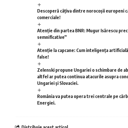
Descoperă câțiva dintre norocoșii europeni ca
comerciale!
Atenție din partea BNR: Mugur Isărescu preco
semnificative”
Atenție la capcane: Cum inteligența artificială
false!
Zelenski propune Ungariei o schimbare de abor
altfel ar putea continua atacurile asupra con
Ungariei și Slovaciei.
România va putea opera trei centrale pe cărb
Energiei.
Distribuie acest articol