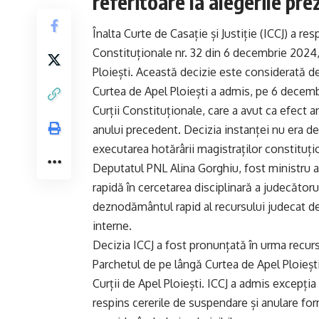
referitoare la alegerile pre
Înalta Curte de Casație și Justiție (ICCJ) a re
Constituționale nr. 32 din 6 decembrie 2024,
Ploiești. Această decizie este considerată de
Curtea de Apel Ploiești a admis, pe 6 decemb
Curții Constituționale, care a avut ca efect 
anului precedent. Decizia instanței nu era def
executarea hotărârii magistraților constituțio
Deputatul PNL Alina Gorghiu, fost ministru al
rapidă în cercetarea disciplinară a judecătoru
deznodământul rapid al recursului judecat de
interne.
Decizia ICCJ a fost pronunțată în urma recur
Parchetul de pe lângă Curtea de Apel Ploiești
Curții de Apel Ploiești. ICCJ a admis excepți
respins cererile de suspendare și anulare f