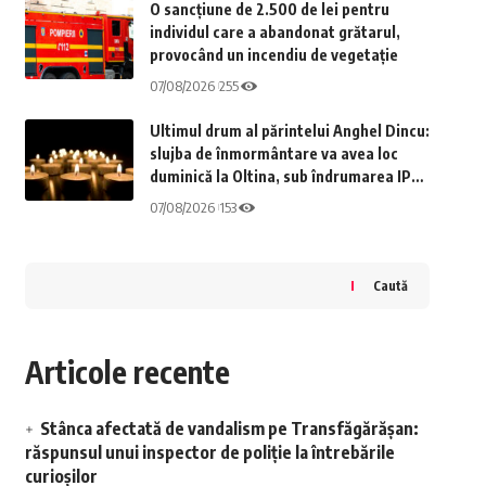
O sancțiune de 2.500 de lei pentru
individul care a abandonat grătarul,
provocând un incendiu de vegetație
07/08/2026
255
Ultimul drum al părintelui Anghel Dincu:
slujba de înmormântare va avea loc
duminică la Oltina, sub îndrumarea IPS
Teodosie
07/08/2026
153
Caută
Articole recente
Stânca afectată de vandalism pe Transfăgărășan:
răspunsul unui inspector de poliție la întrebările
curioșilor