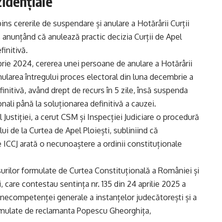
zidențiale
spins cererile de suspendare și anulare a Hotărârii Curții
 anunțând că anulează practic decizia Curții de Apel
finitivă.
rie 2024, cererea unei persoane de anulare a Hotărârii
anularea întregului proces electoral din luna decembrie a
initivă, având drept de recurs în 5 zile, însă suspenda
nali până la soluționarea definitivă a cauzei.
 Justiției, a cerut CSM și Inspecției Judiciare o procedură
lui de la Curtea de Apel Ploiești, subliniind că
 ICCJ arată o necunoaștere a ordinii constituționale
surilor formulate de Curtea Constituțională a României și
, care contestau sentința nr. 135 din 24 aprilie 2025 a
a necompetenței generale a instanțelor judecătorești și a
ormulate de reclamanta Popescu Gheorghița,