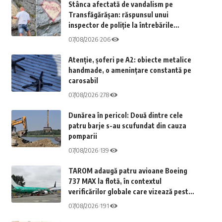
Stânca afectată de vandalism pe
Transfăgărășan: răspunsul unui
inspector de poliție la întrebările
curioșilor
07/08/2026
206
Atenție, șoferi pe A2: obiecte metalice
handmade, o amenințare constantă pe
carosabil
07/08/2026
278
Dunărea în pericol: Două dintre cele
patru barje s-au scufundat din cauza
pomparii
07/08/2026
139
TAROM adaugă patru avioane Boeing
737 MAX la flotă, în contextul
verificărilor globale care vizează peste
1.800 de aeronave
07/08/2026
191