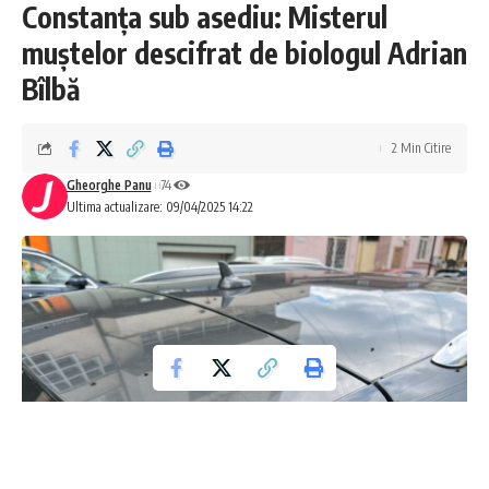
Constanța sub asediu: Misterul
muștelor descifrat de biologul Adrian
Bîlbă
2 Min Citire
Gheorghe Panu
74
Ultima actualizare: 09/04/2025 14:22