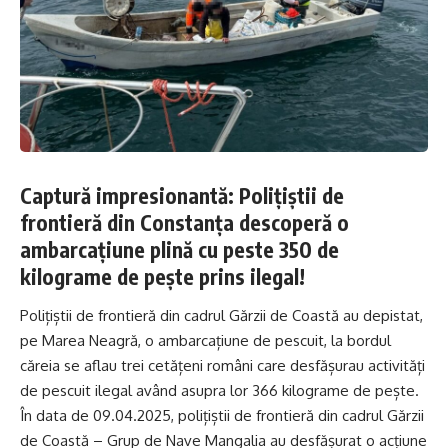
Captură impresionantă: Polițiștii de
frontieră din Constanța descoperă o
ambarcațiune plină cu peste 350 de
kilograme de pește prins ilegal!
Polițiștii de frontieră din cadrul Gărzii de Coastă au depistat,
pe Marea Neagră, o ambarcațiune de pescuit, la bordul
căreia se aflau trei cetățeni români care desfășurau activități
de pescuit ilegal având asupra lor 366 kilograme de pește.
În data de 09.04.2025, polițiștii de frontieră din cadrul Gărzii
de Coastă – Grup de Nave Mangalia au desfășurat o acțiune