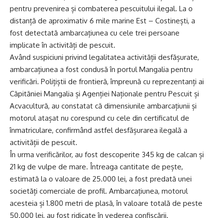
pentru prevenirea și combaterea pescuitului ilegal. La o
distanță de aproximativ 6 mile marine Est – Costinești, a
fost detectată ambarcațiunea cu cele trei persoane
implicate în activități de pescuit.
Având suspiciuni privind legalitatea activității desfășurate,
ambarcațiunea a fost condusă în portul Mangalia pentru
verificări. Polițiștii de frontieră, împreună cu reprezentanți ai
Căpităniei Mangalia și Agenției Naționale pentru Pescuit și
Acvacultură, au constatat că dimensiunile ambarcațiunii și
motorul atașat nu corespund cu cele din certificatul de
înmatriculare, confirmând astfel desfășurarea ilegală a
activității de pescuit.
În urma verificărilor, au fost descoperite 345 kg de calcan și
21 kg de vulpe de mare. Întreaga cantitate de pește,
estimată la o valoare de 25.000 lei, a fost predată unei
societăți comerciale de profil. Ambarcațiunea, motorul
acesteia și 1.800 metri de plasă, în valoare totală de peste
50.000 lei, au fost ridicate în vederea confiscării.