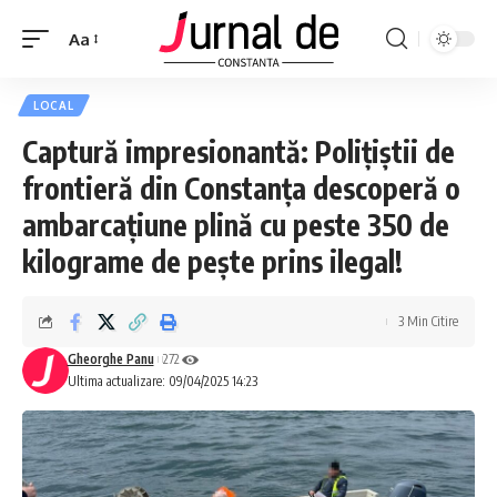
Aa
LOCAL
Captură impresionantă: Polițiștii de
frontieră din Constanța descoperă o
ambarcațiune plină cu peste 350 de
kilograme de pește prins ilegal!
3 Min Citire
Gheorghe Panu
272
Ultima actualizare: 09/04/2025 14:23