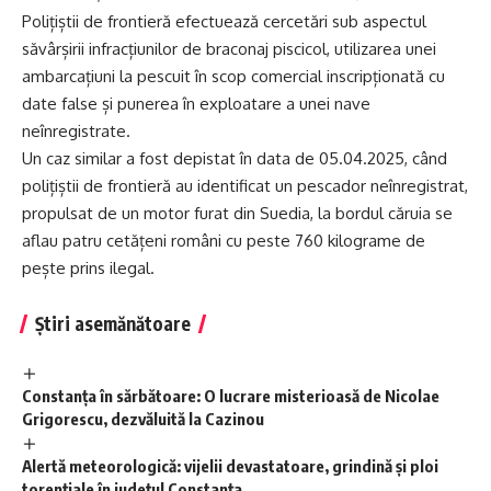
Polițiștii de frontieră efectuează cercetări sub aspectul
săvârșirii infracțiunilor de braconaj piscicol, utilizarea unei
ambarcațiuni la pescuit în scop comercial inscripționată cu
date false și punerea în exploatare a unei nave
neînregistrate.
Un caz similar a fost depistat în data de 05.04.2025, când
polițiștii de frontieră au identificat un pescador neînregistrat,
propulsat de un motor furat din Suedia, la bordul căruia se
aflau patru cetățeni români cu peste 760 kilograme de
pește prins ilegal.
Știri asemănătoare
Constanța în sărbătoare: O lucrare misterioasă de Nicolae
Grigorescu, dezvăluită la Cazinou
Alertă meteorologică: vijelii devastatoare, grindină și ploi
torențiale în județul Constanța