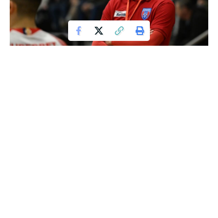
Cutremur în lumea sportului românesc:
Steaua se află în pericol de retrogradare!
CSA Steaua Bucureşti se apropie de retrogradarea din Liga
Naţională de handbal masculin, după ce a fost învinsă de
CSM Bucureşti cu scorul de 35-29 (15-11), într-un meci
desfășurat vineri în Sala Apollo din Capitală, în etapa a 24-a.
Steaua a început bine meciul, conducând cu șase goluri, 9-3
și 10-4, dar la pauză avea deja un pasiv de patru goluri, 11-15.
Alex Mihai Dascălu a fost cel mai bun marcator al echipei
CSM Bucureşti, reușind să înscrie 8 goluri, în timp ce Roman
Dodică a contribuit cu 7 goluri. De la Steaua, Alexandru