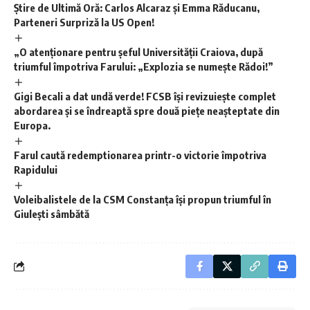
Știre de Ultimă Oră: Carlos Alcaraz și Emma Răducanu,
Parteneri Surpriză la US Open!
„O atenționare pentru șeful Universității Craiova, după
triumful împotriva Farului: „Explozia se numește Rădoi!”
Gigi Becali a dat undă verde! FCSB își revizuiește complet
abordarea și se îndreaptă spre două piețe neașteptate din
Europa.
Farul caută redemptionarea printr-o victorie împotriva
Rapidului
Voleibalistele de la CSM Constanța își propun triumful în
Giulești sâmbătă