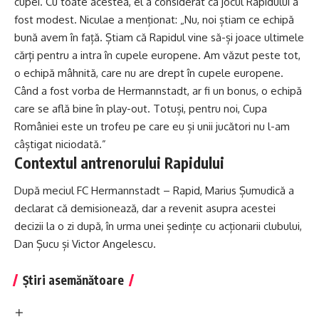
cupei. Cu toate acestea, el a considerat că jocul Rapidului a
fost modest. Niculae a menționat: „Nu, noi știam ce echipă
bună avem în față. Știam că Rapidul vine să-și joace ultimele
cărți pentru a intra în cupele europene. Am văzut peste tot,
o echipă mâhnită, care nu are drept în cupele europene.
Când a fost vorba de Hermannstadt, ar fi un bonus, o echipă
care se află bine în play-out. Totuși, pentru noi, Cupa
României este un trofeu pe care eu și unii jucători nu l-am
câștigat niciodată.”
Contextul antrenorului Rapidului
După meciul FC Hermannstadt – Rapid, Marius Șumudică a
declarat că demisionează, dar a revenit asupra acestei
decizii la o zi după, în urma unei ședințe cu acționarii clubului,
Dan Șucu și Victor Angelescu.
Știri asemănătoare