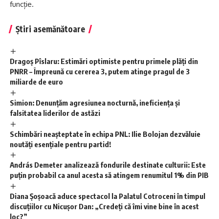
funcție.
Știri asemănătoare
Dragoș Pîslaru: Estimări optimiste pentru primele plăți din
PNRR – Împreună cu cererea 3, putem atinge pragul de 3
miliarde de euro
Simion: Denunțăm agresiunea nocturnă, ineficiența și
falsitatea liderilor de astăzi
Schimbări neașteptate în echipa PNL: Ilie Bolojan dezvăluie
noutăți esențiale pentru partid!
András Demeter analizează fondurile destinate culturii: Este
puțin probabil ca anul acesta să atingem renumitul 1% din PIB
Diana Șoșoacă aduce spectacol la Palatul Cotroceni în timpul
discuțiilor cu Nicușor Dan: „Credeți că îmi vine bine în acest
loc?”