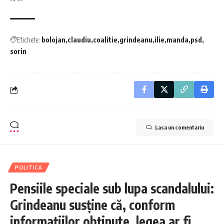
Etichete:
bolojan
claudiu
coalitie
grindeanu
ilie
manda
psd
sorin
Lasa un comentariu
POLITICĂ
Pensiile speciale sub lupa scandalului:
Grindeanu susține că, conform
informațiilor obținute, legea ar fi