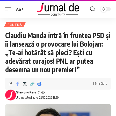
Aa
POLITICĂ
Claudiu Manda intră în fruntea PSD și
îi lansează o provocare lui Bolojan:
„Te-ai hotărât să pleci? Ești cu
adevărat curajos! PNL ar putea
desemna un nou premier!”
3 Min Citire
Gheorghe Panu
51
Ultima actualizare: 22/10/2025 18:29