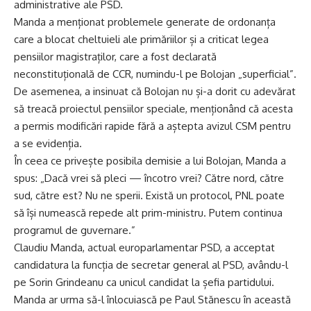
administrative ale PSD.
Manda a menționat problemele generate de ordonanța
care a blocat cheltuieli ale primăriilor și a criticat legea
pensiilor magistraților, care a fost declarată
neconstituțională de CCR, numindu-l pe Bolojan „superficial”.
De asemenea, a insinuat că Bolojan nu și-a dorit cu adevărat
să treacă proiectul pensiilor speciale, menționând că acesta
a permis modificări rapide fără a aștepta avizul CSM pentru
a se evidenția.
În ceea ce privește posibila demisie a lui Bolojan, Manda a
spus: „Dacă vrei să pleci — încotro vrei? Către nord, către
sud, către est? Nu ne sperii. Există un protocol, PNL poate
să își numească repede alt prim-ministru. Putem continua
programul de guvernare.”
Claudiu Manda, actual europarlamentar PSD, a acceptat
candidatura la funcția de secretar general al PSD, avându-l
pe Sorin Grindeanu ca unicul candidat la șefia partidului.
Manda ar urma să-l înlocuiască pe Paul Stănescu în această