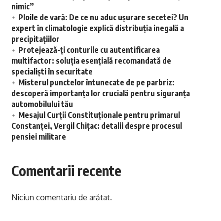
nimic”
Ploile de vară: De ce nu aduc ușurare secetei? Un
expert în climatologie explică distribuția inegală a
precipitațiilor
Protejează-ți conturile cu autentificarea
multifactor: soluția esențială recomandată de
specialiști în securitate
Misterul punctelor întunecate de pe parbriz:
descoperă importanța lor crucială pentru siguranța
automobilului tău
Mesajul Curții Constituționale pentru primarul
Constanței, Vergil Chițac: detalii despre procesul
pensiei militare
Comentarii recente
Niciun comentariu de arătat.