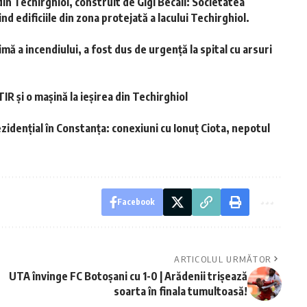
din Techirghiol, construit de Gigi Becali: Societatea
d edificiile din zona protejată a lacului Techirghiol.
mă a incendiului, a fost dus de urgență la spital cu arsuri
IR și o mașină la ieșirea din Techirghiol
idențial în Constanța: conexiuni cu Ionuț Ciota, nepotul
Facebook
ARTICOLUL URMĂTOR
UTA învinge FC Botoșani cu 1-0 | Arădenii trișează
soarta în finala tumultoasă!