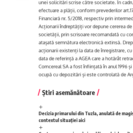
unei solicitări scrise către societate. În cadr
efectuare a plății, conform prevederilor art
Financiară nr. 5/2018, respectiv prin intermed
Acționarii îndreptățiți vor depune cererea de
societății, prin scrisoare recomandată cu co
atașată semnătura electronică extinsă. Drept
acționarii existenți la data de înregistrare, cu
data de referință a AGEA care a hotărât retra
Comcereal SA a fost înființată în anul 1996 ș
ocupă cu depozitări și este controlată de Ar
Știri asemănătoare
Decizia primarului din Tuzla, anulată de magis
contextul situației aici