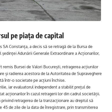
sul pe piața de capital
 SA Constanța, a decis să se retragă de la Bursa de
ul ședinței Adunării Generale Extraordinare a Acționarilor,
 remis Bursei de Valori București, retragerea acțiunilor
are și radierea acestora de la Autoritatea de Supraveghere
ă într-o societate pe acțiuni închise.
ilie, iar evaluatorul independent a stabilit prețul de
at acționarilor în cazul retragerii lor din cadrul societății.
 privind retragerea de la tranzacționare au dreptul să
e 45 de zile de la data de înregistrare, prin transmiterea