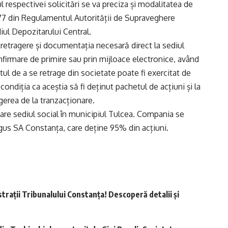
ul respectivei solicitări se va preciza și modalitatea de
.177 din Regulamentul Autorității de Supraveghere
iul Depozitarului Central.
 retragere și documentația necesară direct la sediul
nfirmare de primire sau prin mijloace electronice, având
ul de a se retrage din societate poate fi exercitat de
 condiția ca aceștia să fi deținut pachetul de acțiuni și la
gerea de la tranzacționare.
i are sediul social în municipiul Tulcea. Compania se
gus SA Constanța, care deține 95% din acțiuni.
trații Tribunalului Constanța! Descoperă detalii și