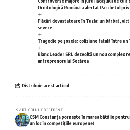
Controverse majore în jurul lăcașului de cult 
Ornitologică Română a alertat Parchetul privin
Flăcări devastatoare în Tuzla: un bărbat, victi
severe
Tragedie pe șosele: coliziune fatală între un T
Blanc Leader SRL dezvoltă un nou complex rez
antreprenorului Secărea
Distribuie acest articol
ARTICOLUL PRECEDENT
CSM Constanța pornește în marea bătălie pentru
un loc în competițiile europene!