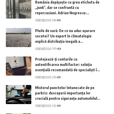
România depășește cu greu eticheta de
„junk”, dar se confruntă cu
repercusiuni. Adrian Negrescu:
„Aceasta a fost așteptarea principală;
08/08/2026
316
nu am obținut nimic”
Ploile de vară: De ce nu aduc ușurare
secetei? Un expert în climatologie
explică distribuția inegală a
precipitațiilor
08/08/2026
179
Protejează-ți conturile cu
autentificarea multifactor: soluția
esențială recomandată de specialiști în
securitate
08/08/2026
274
Misterul punctelor întunecate de pe
parbriz: descoperă importanța lor
crucială pentru siguranța automobilului
tău
08/08/2026
212