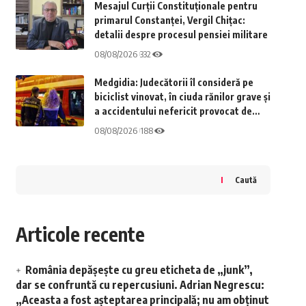
Mesajul Curții Constituționale pentru
primarul Constanței, Vergil Chițac:
detalii despre procesul pensiei militare
08/08/2026
332
Medgidia: Judecătorii îl consideră pe
biciclist vinovat, în ciuda rănilor grave și
a accidentului nefericit provocat de
șofer. Detalii din investigație
08/08/2026
188
Caută
Articole recente
România depășește cu greu eticheta de „junk”,
dar se confruntă cu repercusiuni. Adrian Negrescu:
„Aceasta a fost așteptarea principală; nu am obținut