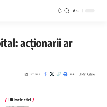
Aa
tal: acționarii ar
3 Min Citire
Distribuie
Ultimele stiri