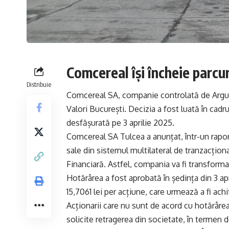
Comcereal își încheie parcur
Distribuie
Comcereal SA, companie controlată de Argus
Valori București. Decizia a fost luată în cadr
desfășurată pe 3 aprilie 2025.
Comcereal SA Tulcea a anunțat, într-un raport
sale din sistemul multilateral de tranzacțion
Financiară. Astfel, compania va fi transformat
Hotărârea a fost aprobată în ședința din 3 apr
15,7061 lei per acțiune, care urmează a fi achit
Acționarii care nu sunt de acord cu hotărârea
solicite retragerea din societate, în termen d