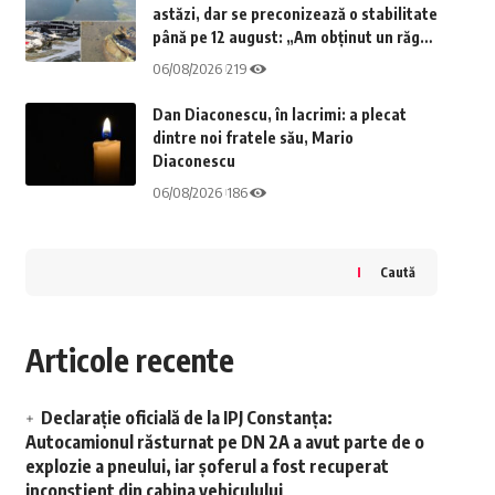
astăzi, dar se preconizează o stabilitate
până pe 12 august: „Am obținut un răgaz
de trei-patru zile”
06/08/2026
219
Dan Diaconescu, în lacrimi: a plecat
dintre noi fratele său, Mario
Diaconescu
06/08/2026
186
Caută
Articole recente
Declarație oficială de la IPJ Constanța:
Autocamionul răsturnat pe DN 2A a avut parte de o
explozie a pneului, iar șoferul a fost recuperat
inconștient din cabina vehiculului