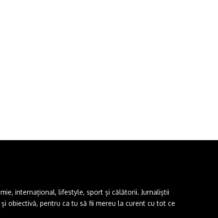
 internațional, lifestyle, sport și călătorii. Jurnaliștii
i obiectivă, pentru ca tu să fii mereu la curent cu tot ce