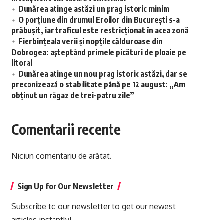
Dunărea atinge astăzi un prag istoric minim
O porțiune din drumul Eroilor din București s-a
prăbușit, iar traficul este restricționat în acea zonă
Fierbințeala verii și nopțile călduroase din
Dobrogea: așteptând primele picături de ploaie pe
litoral
Dunărea atinge un nou prag istoric astăzi, dar se
preconizează o stabilitate până pe 12 august: „Am
obținut un răgaz de trei-patru zile”
Comentarii recente
Niciun comentariu de arătat.
Sign Up for Our Newsletter
Subscribe to our newsletter to get our newest
articles instantly!