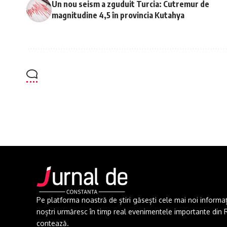
Un nou seism a zguduit Turcia: Cutremur de
magnitudine 4,5 în provincia Kutahya
Pe platforma noastră de știri găsești cele mai noi informații 
noștri urmăresc în timp real evenimentele importante din Rom
contează.