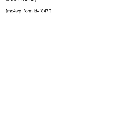
[mc4wp_form id=”847″]