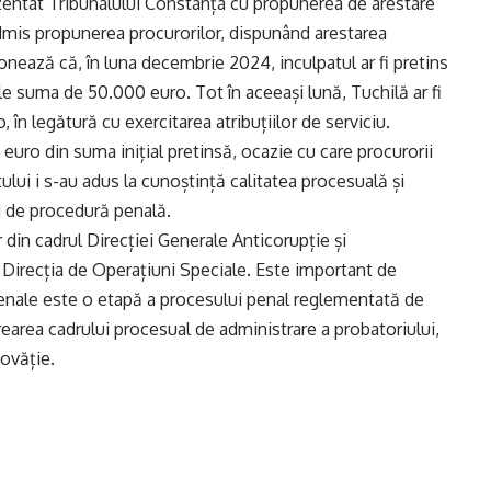
rezentat Tribunalului Constanța cu propunerea de arestare
admis propunerea procurorilor, dispunând arestarea
nează că, în luna decembrie 2024, inculpatul ar fi pretins
le suma de 50.000 euro. Tot în aceeași lună, Tuchilă ar fi
 în legătură cu exercitarea atribuțiilor de serviciu.
0 euro din suma inițial pretinsă, ocazie cu care procurorii
tului i s-au adus la cunoștință calitatea procesuală și
d de procedură penală.
r din cadrul Direcției Generale Anticorupție și
 Direcția de Operațiuni Speciale. Este important de
penale este o etapă a procesului penal reglementată de
area cadrului procesual de administrare a probatoriului,
novăție.