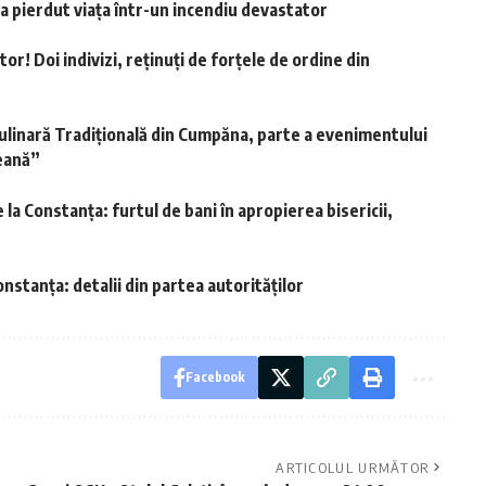
a pierdut viața într-un incendiu devastator
or! Doi indivizi, reținuți de forțele de ordine din
ulinară Tradițională din Cumpăna, parte a evenimentului
geană”
e la Constanța: furtul de bani în apropierea bisericii,
onstanța: detalii din partea autorităților
Facebook
ARTICOLUL URMĂTOR