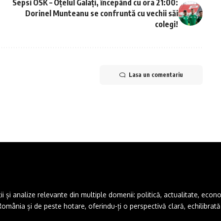
Sepsi OSK – Oțelul Galați, începând cu ora 21:00:
Dorinel Munteanu se confruntă cu vechii săi
colegi!
Lasa un comentariu
și analize relevante din multiple domenii: politică, actualitate, economie,
ânia și de peste hotare, oferindu-ți o perspectivă clară, echilibrată ș