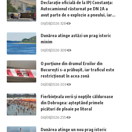
Declarație oficială de la IPJ Constanța:
Autocamionul răsturnat pe DN 2A a
avut parte de o explozie a pneului, iar
șoferul a fost recuperat inconștient din
06/08/2026
328
cabina vehiculului
Dunărea atinge astăzi un prag istoric
minim
06/08/2026
308
O porțiune din drumul Eroilor din
București s-a prăbușit, iar traficul este
restricționat în acea zonă
06/08/2026
203
Fierbințeala verii și nopțile călduroase
din Dobrogea: așteptând primele
picături de ploaie pe litoral
06/08/2026
255
Dunărea atinge un nou prag istoric