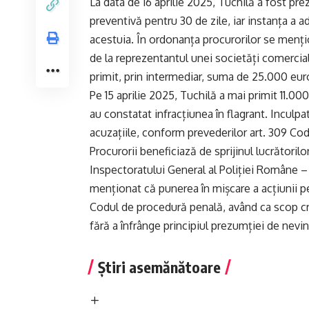
La data de 16 aprilie 2025, Tuchilă a fost p
preventivă pentru 30 de zile, iar instanța a 
acestuia. În ordonanța procurorilor se mențio
de la reprezentantul unei societăți comercia
primit, prin intermediar, suma de 25.000 euro,
Pe 15 aprilie 2025, Tuchilă a mai primit 11.00
au constatat infracțiunea în flagrant. Inculpa
acuzațiile, conform prevederilor art. 309 Co
Procurorii beneficiază de sprijinul lucrătorilo
Inspectoratului General al Poliției Române –
menționat că punerea în mișcare a acțiunii 
Codul de procedură penală, având ca scop cre
fără a înfrânge principiul prezumției de nevi
Știri asemănătoare