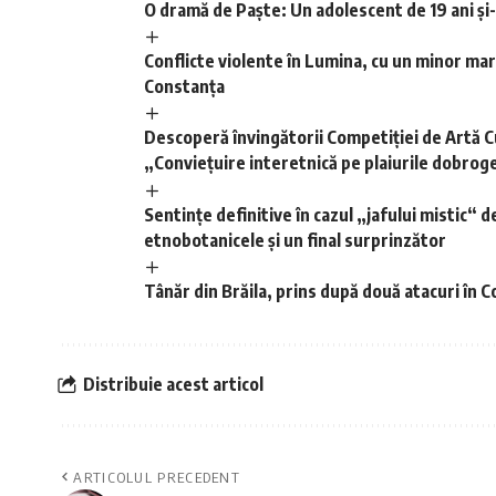
O dramă de Paște: Un adolescent de 19 ani și-
Conflicte violente în Lumina, cu un minor mart
Constanța
Descoperă învingătorii Competiției de Artă C
„Conviețuire interetnică pe plaiurile dobro
Sentințe definitive în cazul „jafului mistic“ d
etnobotanicele și un final surprinzător
Tânăr din Brăila, prins după două atacuri în C
Distribuie acest articol
ARTICOLUL PRECEDENT