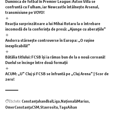
Duminica de fotbal în Premier League: Aston Villa se
confruntă cu Fulham, iar Newcastle întâlnește Arsenal,
transmisiune pe VOYO!
Reacția surprinzătoare a lui Mihai Rotaru la o întrebare
incomodă de la conferința de presă: „Ajunge cu aberațiile”
Andorra stârnește controverse în Europa: „O rușine
inexplicabilă!”
Bătălia titlului: FCSB își ia rămas bun de la o nouă coroană!
Duelul se încinge între două formații
ACUM: „U” Cluj și FCSB se înfruntă pe „Cluj Arena” | Scor de
zero!
Etichete:
ConstanțahandbalLiga
NaționalăMarius
OmerConstanţaCSM
Stavrositu
TagsAihan