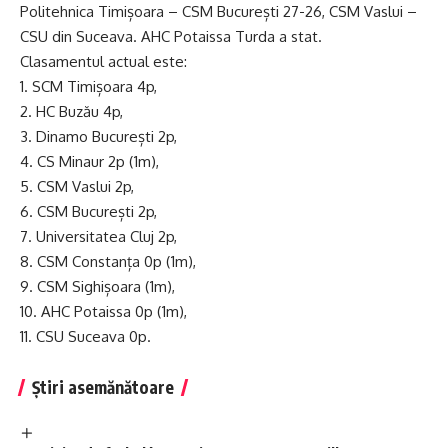
Politehnica Timișoara – CSM București 27-26, CSM Vaslui –
CSU din Suceava. AHC Potaissa Turda a stat.
Clasamentul actual este:
1. SCM Timișoara 4p,
2. HC Buzău 4p,
3. Dinamo București 2p,
4. CS Minaur 2p (1m),
5. CSM Vaslui 2p,
6. CSM București 2p,
7. Universitatea Cluj 2p,
8. CSM Constanța 0p (1m),
9. CSM Sighișoara (1m),
10. AHC Potaissa 0p (1m),
11. CSU Suceava 0p.
Știri asemănătoare