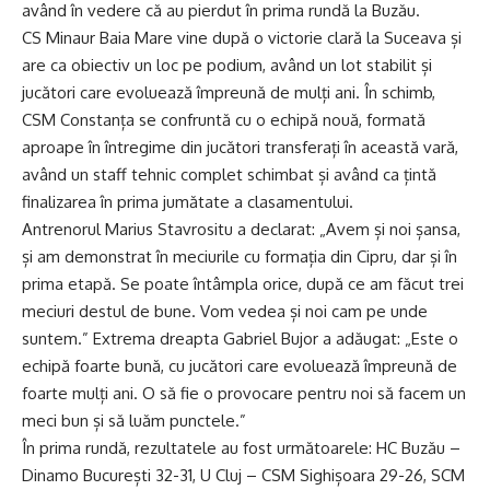
având în vedere că au pierdut în prima rundă la Buzău.
CS Minaur Baia Mare vine după o victorie clară la Suceava și
are ca obiectiv un loc pe podium, având un lot stabilit și
jucători care evoluează împreună de mulți ani. În schimb,
CSM Constanța se confruntă cu o echipă nouă, formată
aproape în întregime din jucători transferați în această vară,
având un staff tehnic complet schimbat și având ca țintă
finalizarea în prima jumătate a clasamentului.
Antrenorul Marius Stavrositu a declarat: „Avem și noi șansa,
și am demonstrat în meciurile cu formația din Cipru, dar și în
prima etapă. Se poate întâmpla orice, după ce am făcut trei
meciuri destul de bune. Vom vedea și noi cam pe unde
suntem.” Extrema dreapta Gabriel Bujor a adăugat: „Este o
echipă foarte bună, cu jucători care evoluează împreună de
foarte mulți ani. O să fie o provocare pentru noi să facem un
meci bun și să luăm punctele.”
În prima rundă, rezultatele au fost următoarele: HC Buzău –
Dinamo București 32-31, U Cluj – CSM Sighișoara 29-26, SCM