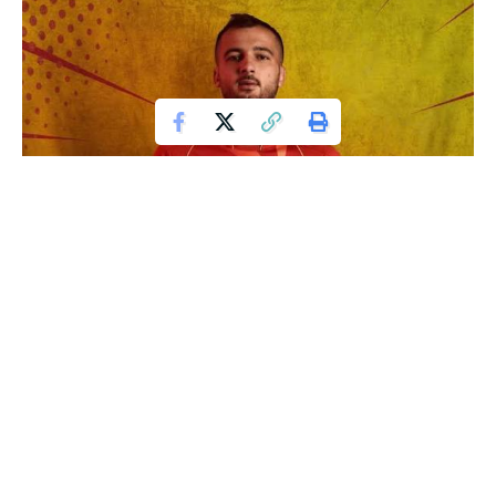
Revenire spectaculoasă la Farul! Boban
Nikolov revine la Constanța după zece ani!
Mijlocașul macedonean Boban Nikolov, în vârstă de 31 de ani,
s-a întors la Farul Constanța după o absență de 13 ani,
semnând un contract pe două sezoane cu echipa antrenată
de Ianis Zicu. Crescut la Academia Hagi, Nikolov a fost adus