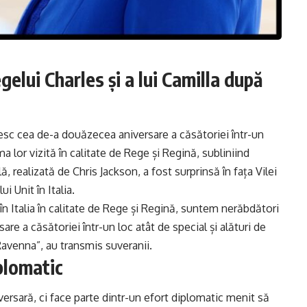
elui Charles și a lui Camilla după
resc cea de-a douăzecea aniversare a căsătoriei într-un
ma lor vizită în calitate de Rege și Regină, subliniind
ă, realizată de Chris Jackson, a fost surprinsă în fața Vilei
 Unit în Italia.
n Italia în calitate de Rege și Regină, suntem nerăbdători
e a căsătoriei într-un loc atât de special și alături de
avenna”, au transmis suveranii.
iplomatic
versară, ci face parte dintr-un efort diplomatic menit să