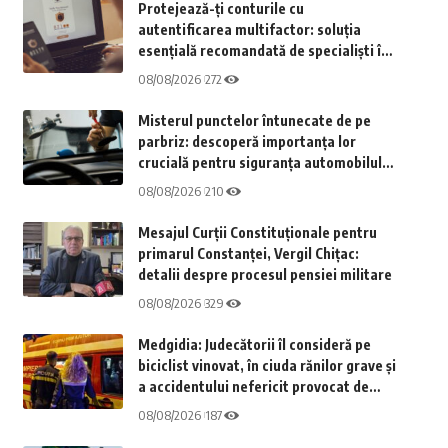
Protejează-ți conturile cu
autentificarea multifactor: soluția
esențială recomandată de specialiști în
securitate
08/08/2026
272
Misterul punctelor întunecate de pe
parbriz: descoperă importanța lor
crucială pentru siguranța automobilului
tău
08/08/2026
210
Mesajul Curții Constituționale pentru
primarul Constanței, Vergil Chițac:
detalii despre procesul pensiei militare
08/08/2026
329
Medgidia: Judecătorii îl consideră pe
biciclist vinovat, în ciuda rănilor grave și
a accidentului nefericit provocat de
șofer. Detalii din investigație
08/08/2026
187