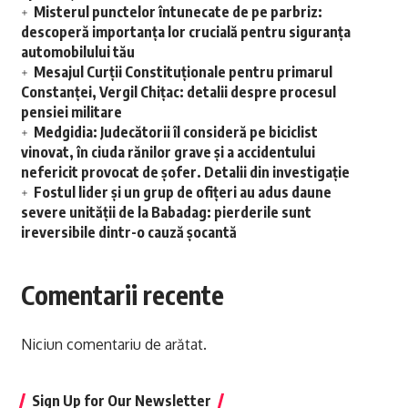
Misterul punctelor întunecate de pe parbriz:
descoperă importanța lor crucială pentru siguranța
automobilului tău
Mesajul Curții Constituționale pentru primarul
Constanței, Vergil Chițac: detalii despre procesul
pensiei militare
Medgidia: Judecătorii îl consideră pe biciclist
vinovat, în ciuda rănilor grave și a accidentului
nefericit provocat de șofer. Detalii din investigație
Fostul lider și un grup de ofițeri au adus daune
severe unității de la Babadag: pierderile sunt
ireversibile dintr-o cauză șocantă
Comentarii recente
Niciun comentariu de arătat.
Sign Up for Our Newsletter