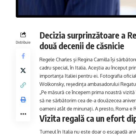
Decizia surprinzătoare a Reg
Distribuie
două decenii de căsnicie
Regele Charles și Regina Camilla își sărbăto
cadru special, în Italia. Aceștia au început pri
importanța Italiei pentru ei. Fotografia oficial
Wolkonsky, reședința ambasadorului Regatului
„Pe măsură ce începem prima noastră vizită î
să ne sărbătorim cea de-a douăzecea aniversar
oameni atât de minunați. A presto, Roma e R
Vizita regală ca un efort d
Turneul în Italia nu este doar o escapadă ani