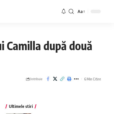
Aa
lui Camilla după două
6 Min Citire
Distribuie
Ultimele stiri