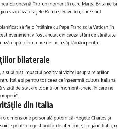
niunea Europeană, într-un moment în care Marea Britanie își
egina vizitează orașele Roma și Ravenna, care sunt
nificat să fie o întâlnire cu Papa Francisc la Vatican, în
acest eveniment a fost anulat din cauza stării de sănătate
rează după o internare de cinci săptămâni pentru
iilor bilaterale
a subliniat impactul pozitiv al vizitei asupra relațiilor
ntru Italia și pentru tot ceea ce înseamnă cultura italiană
ă vizită de stat are loc într-un moment-cheie, în care ne
europeni”.
tățile din Italia
și o dimensiune personală puternică. Regele Charles și
nicie printr-un gest public de afecțiune, alegând Italia, o