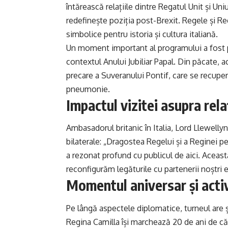
întărească relațiile dintre Regatul Unit și U
redefinește poziția post-Brexit. Regele și R
simbolice pentru istoria și cultura italiană.
Un moment important al programului a fost pla
contextul Anului Jubiliar Papal. Din păcate, 
precare a Suveranului Pontif, care se recupe
pneumonie.
Impactul vizitei asupra relaț
Ambasadorul britanic în Italia, Lord Llewellyn, 
bilaterale: „Dragostea Regelui și a Reginei pe
a rezonat profund cu publicul de aici. Aceast
reconfigurăm legăturile cu partenerii noștri 
Momentul aniversar și activi
Pe lângă aspectele diplomatice, turneul are 
Regina Camilla își marchează 20 de ani de căs