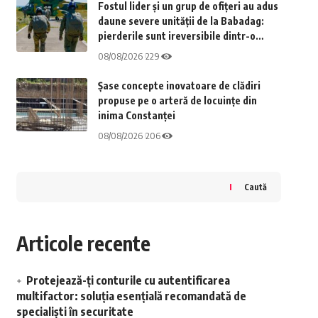
Fostul lider și un grup de ofițeri au adus
daune severe unității de la Babadag:
pierderile sunt ireversibile dintr-o
cauză șocantă
08/08/2026
229
Șase concepte inovatoare de clădiri
propuse pe o arteră de locuințe din
inima Constanței
08/08/2026
206
Caută
Articole recente
Protejează-ți conturile cu autentificarea
multifactor: soluția esențială recomandată de
specialiști în securitate