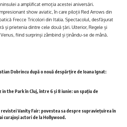
ninsulei a amplificat emoția acestei aniversări.
n impresionant show aviatic, în care piloții Red Arrows din
atică Frecce Tricolori din Italia. Spectacolul, desfășurat
 și prietenia dintre cele două țări. Ulterior, Regele și
 Venus, fiind surprinși zâmbind și ținându-se de mână.
stian Dobrincu după o nouă despărțire de Ioana Ignat:
in the Park în Cluj, între 6 și 8 iunie: un spațiu de
revistei Vanity Fair: povestea sa despre supraviețuirea în
i curajoși actori de la Hollywood.