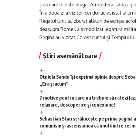
țară care le este dragă. Atmosfera caldă a pe
În a doua zi a vizitei, cei doi au asistat la u
Regatul Unit au zburat alături de echipa acrob
deasupra Romei, a simbolizat legătura militară
Regina au vizitat Colosseumul și Templul lui
Știri asemănătoare
Otniela Sandu își exprimă opinia despre Seba
„Era și acum”
7 motive pentru care nu trebuie să ratezi Jazz 
relaxare, descoperire și conexiune!
Sebastian Stan strălucește pe prima pagină a 
comunism și ascensiunea ca unul dintre cei ma