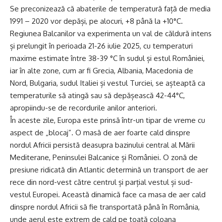
Se preconizează că abaterile de temperatură față de media
1991 – 2020 vor depăși, pe alocuri, +8 până la +10°C.
Regiunea Balcanilor va experimenta un val de căldură intens
și prelungit în perioada 21-26 iulie 2025, cu temperaturi
maxime estimate între 38-39 °C în sudul și estul României,
iar în alte zone, cum ar fi Grecia, Albania, Macedonia de
Nord, Bulgaria, sudul Italiei și vestul Turciei, se așteaptă ca
temperaturile să atingă sau să depășească 42-44°C,
apropiindu-se de recordurile anilor anteriori.
În aceste zile, Europa este prinsă într-un tipar de vreme cu
aspect de „blocaj”. O masă de aer foarte cald dinspre
nordul Africii persistă deasupra bazinului central al Mării
Mediterane, Peninsulei Balcanice și României. O zonă de
presiune ridicată din Atlantic determină un transport de aer
rece din nord-vest către centrul și parțial vestul și sud-
vestul Europei. Această dinamică face ca masa de aer cald
dinspre nordul Africii să fie transportată până în România,
unde aerul este extrem de cald pe toată coloana