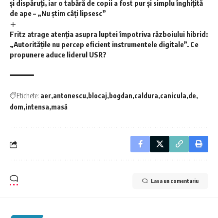
și dispăruți, iar o tabără de copii a fost pur și simplu înghițită
de ape – „Nu știm câți lipsesc”
Fritz atrage atenția asupra luptei împotriva războiului hibrid:
„Autoritățile nu percep eficient instrumentele digitale”. Ce
propunere aduce liderul USR?
Etichete:
aer
antonescu
blocaj
bogdan
caldura
canicula
de
dom
intensa
masă
Lasa un comentariu