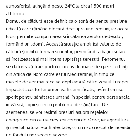
atmosferică, atingând peste 24°C la circa 1.500 metri
altitudine.
Domul de căldură este definit ca o zonă de aer cu presiune
ridicată care rămâne blocată deasupra unei regiuni, iar acest
lucru permite comprimarea și încălzirea aerului dedesubt,
formând un „dom”. Această situație amplifică valurile de
căldură și inhibă formarea norilor, permițând radiației solare
să încălzească și mai intens suprafața terestră. Fenomenul
se datorează transportului intens de mase de gaze fierbinți
din Africa de Nord către estul Mediteranei, în timp ce
masele de aer mai rece se deplasează către vestul Europei.
Impactul acestui fenomen va fi semnificativ, având un risc
sporit pentru sănătatea umană, în special pentru persoanele
în vârstă, copii și cei cu probleme de sănătate. De
asemenea, se vor resimți presiuni asupra rețelelor
energetice din cauza creșterii cererii de răcire, iar agricultura
și mediul natural vor fi afectate, cu un risc crescut de incendii
pe fondul unor secete severe.