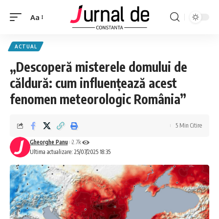
Aa
ACTUAL
„Descoperă misterele domului de
căldură: cum influențează acest
fenomen meteorologic România”
5 Min Citire
Gheorghe Panu
2.7k
Ultima actualizare: 25/07/2025 18:35