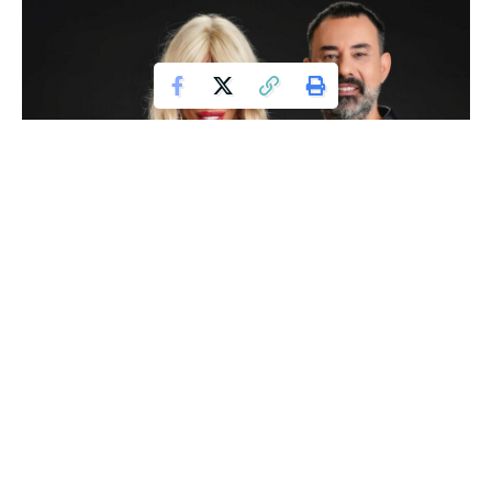
De ce Raluca Bădulescu a ales să participe la
Asia Express 2025 alături de fostul soț,
Florin Stamin
Printre vedetele care participă în emisiunea Asia Express
2025 de la Antena 1 se numără Raluca Bădulescu, Florin
Stamin, Serghei Mizil, Mara Bănică, Anda Adam, Emil Rengle,
Dan Alexa și Gabriel Tamaș. Filmările pentru Asia Express