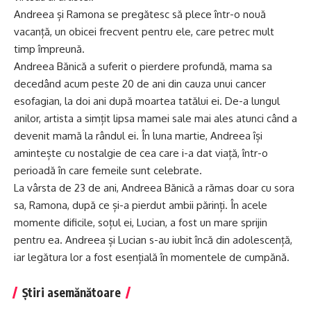
Andreea și Ramona se pregătesc să plece într-o nouă
vacanță, un obicei frecvent pentru ele, care petrec mult
timp împreună.
Andreea Bănică a suferit o pierdere profundă, mama sa
decedând acum peste 20 de ani din cauza unui cancer
esofagian, la doi ani după moartea tatălui ei. De-a lungul
anilor, artista a simțit lipsa mamei sale mai ales atunci când a
devenit mamă la rândul ei. În luna martie, Andreea își
amintește cu nostalgie de cea care i-a dat viață, într-o
perioadă în care femeile sunt celebrate.
La vârsta de 23 de ani, Andreea Bănică a rămas doar cu sora
sa, Ramona, după ce și-a pierdut ambii părinți. În acele
momente dificile, soțul ei, Lucian, a fost un mare sprijin
pentru ea. Andreea și Lucian s-au iubit încă din adolescență,
iar legătura lor a fost esențială în momentele de cumpănă.
Știri asemănătoare