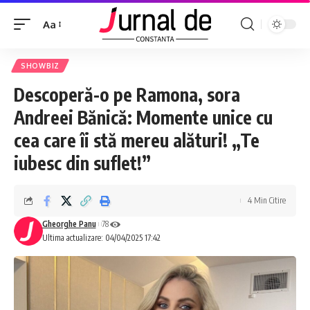
Aa
SHOWBIZ
Descoperă-o pe Ramona, sora
Andreei Bănică: Momente unice cu
cea care îi stă mereu alături! „Te
iubesc din suflet!”
4 Min Citire
Gheorghe Panu
78
Ultima actualizare: 04/04/2025 17:42