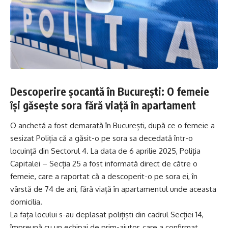
Descoperire șocantă în București: O femeie
își găsește sora fără viață în apartament
O anchetă a fost demarată în București, după ce o femeie a
sesizat Poliția că a găsit-o pe sora sa decedată într-o
locuință din Sectorul 4. La data de 6 aprilie 2025, Poliția
Capitalei – Secția 25 a fost informată direct de către o
femeie, care a raportat că a descoperit-o pe sora ei, în
vârstă de 74 de ani, fără viață în apartamentul unde aceasta
domicilia.
La fața locului s-au deplasat polițiști din cadrul Secției 14,
împreună cu un echipaj de prim-ajutor, care a confirmat