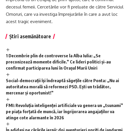
decesul femeii. Cercetările vor fi preluate de către Serviciul
Omoruri, care va investiga împrejurările în care a avut loc
acest tragic eveniment.
Știri asemănătoare
1 Decembrie plin de controverse la Alba Iulia: „Se
preconizează momente dificile.” Ce lideri politici și-au
confirmat participarea luni în Orașul Marii Uniri
Social-democrații își îndreaptă săgețile către Ponta: „Nu ai
autoritatea morală să reformezi PSD. Ești un trădător,
mercenar și oportunist!”
FMI: Revoluția inteligenței artificiale va genera un „tsunami”
pe piața forțată de muncă, iar îngrijorarea angajaților va
atinge cote alarmante în 2026
În adidași pe cărările iernii: doi aventurieri opriți de jandarmi