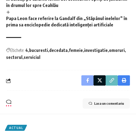
în drumul lor spre Ceahlău
Papa Leon face referire la Gandalf din „Stăpânul inelelor” în
prima sa enciclopedie dedicată inteligenței artificiale
Etichete:
4
bucuresti
decedata
femeie
investigatie
omoruri
sectorul
serviciul
Lasa un comentariu
ACTUAL