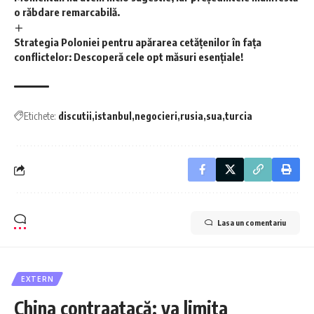
o răbdare remarcabilă.
Strategia Poloniei pentru apărarea cetățenilor în fața
conflictelor: Descoperă cele opt măsuri esențiale!
Etichete:
discutii
istanbul
negocieri
rusia
sua
turcia
Lasa un comentariu
EXTERN
China contraatacă: va limita