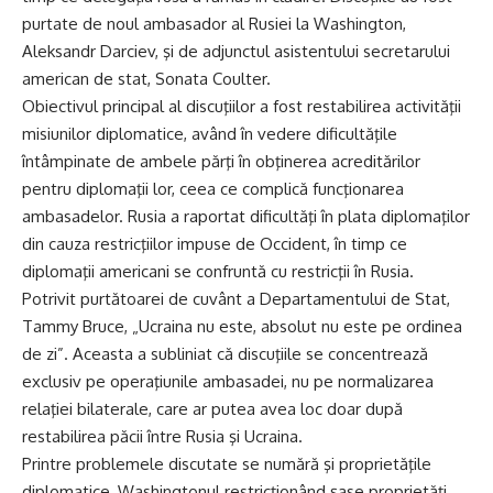
purtate de noul ambasador al Rusiei la Washington,
Aleksandr Darciev, şi de adjunctul asistentului secretarului
american de stat, Sonata Coulter.
Obiectivul principal al discuţiilor a fost restabilirea activităţii
misiunilor diplomatice, având în vedere dificultăţile
întâmpinate de ambele părţi în obţinerea acreditărilor
pentru diplomaţii lor, ceea ce complică funcţionarea
ambasadelor. Rusia a raportat dificultăţi în plata diplomaţilor
din cauza restricţiilor impuse de Occident, în timp ce
diplomaţii americani se confruntă cu restricţii în Rusia.
Potrivit purtătoarei de cuvânt a Departamentului de Stat,
Tammy Bruce, „Ucraina nu este, absolut nu este pe ordinea
de zi”. Aceasta a subliniat că discuţiile se concentrează
exclusiv pe operaţiunile ambasadei, nu pe normalizarea
relaţiei bilaterale, care ar putea avea loc doar după
restabilirea păcii între Rusia şi Ucraina.
Printre problemele discutate se numără şi proprietăţile
diplomatice, Washingtonul restricţionând şase proprietăţi