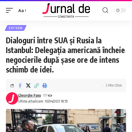
Aa
EXTERN
Dialoguri între SUA și Rusia la
Istanbul: Delegația americană încheie
negocierile după șase ore de intens
schimb de idei.
2 Min Citire
Gheorghe Panu
117
Ultima actualizare: 10/04/2025 18:59