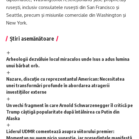
ruseşti, inclusiv consulatele ruseşti din San Francisco şi
Seattle, precum şi misiunile comerciale din Washington şi
New York.
Știri asemănătoare
Arheologii dezvăluie locul miraculos unde Isus a adus lumina
unui bărbat orb.
Nazare, discuție cu reprezentantul American: Necesitatea
unei transformări profunde în abordarea atragerii
investițiilor externe
Un vechi fragment în care Arnold Schwarzenegger îl critică pe
Trump câștigă popularitate după întâlnirea cu Putin din
Alaska
Liderul UDMR comentează asupra viitorului premier:
Momentan nu avem nicio sugestie, iar președintele manifestă