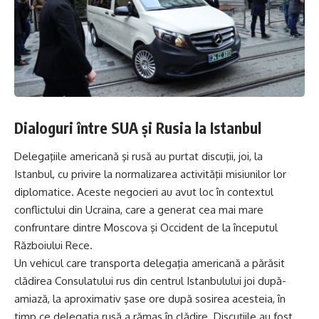
Dialoguri între SUA și Rusia la Istanbul
Delegaţiile americană şi rusă au purtat discuţii, joi, la
Istanbul, cu privire la normalizarea activităţii misiunilor lor
diplomatice. Aceste negocieri au avut loc în contextul
conflictului din Ucraina, care a generat cea mai mare
confruntare dintre Moscova şi Occident de la începutul
Războiului Rece.
Un vehicul care transporta delegaţia americană a părăsit
clădirea Consulatului rus din centrul Istanbulului joi după-
amiază, la aproximativ şase ore după sosirea acesteia, în
timp ce delegaţia rusă a rămas în clădire. Discuţiile au fost