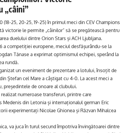
u „câini”
0 (18-25, 20-25, 19-25) în primul meci din CEV Champions
tă victorie le permite „câinilor” să se pregătească pentru
rea duelului dintre Orion Stars și ACH Ljubljana.
6 a competiției europene, meciul desfășurându-se la
ogdan Tănase a exprimat optimismul echipei, sperând la
rea rundă.
anizat un eveniment de prezentare a lotului, însoțit de
in Ștefan cel Mare a câștigat cu 4-0. La acest meci a
u, președintele de onoare al clubului.
realizat numeroase transferuri, printre care
s Medenis din Letonia și internaționalul german Eric
orii experimentați Nicolae Ghionea și Răzvan Mihalcea
ca, va juca în turul secund împotriva învingătoarei dintre