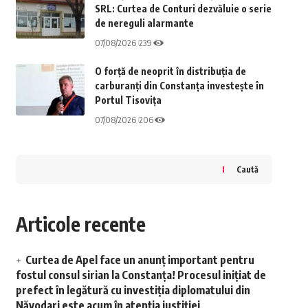
SRL: Curtea de Conturi dezvăluie o serie
de nereguli alarmante
07/08/2026
239
O forță de neoprit în distribuția de
carburanți din Constanța investește în
Portul Tisovița
07/08/2026
206
Caută
Articole recente
Curtea de Apel face un anunț important pentru
fostul consul sirian la Constanța! Procesul inițiat de
prefect în legătură cu investiția diplomatului din
Năvodari este acum în atenția justiției