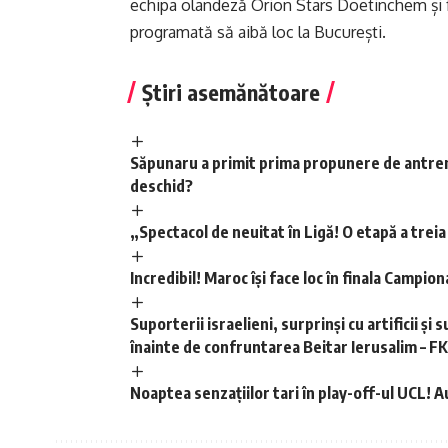
echipa olandeză Orion Stars Doetinchem și f
programată să aibă loc la București.
Știri asemănătoare
Săpunaru a primit prima propunere de antreno
deschid?
„Spectacol de neuitat în Ligă! O etapă a treia
Incredibil! Maroc își face loc în finala Campi
Suporterii israelieni, surprinși cu artificii și
înainte de confruntarea Beitar Ierusalim – F
Noaptea senzațiilor tari în play-off-ul UCL! A