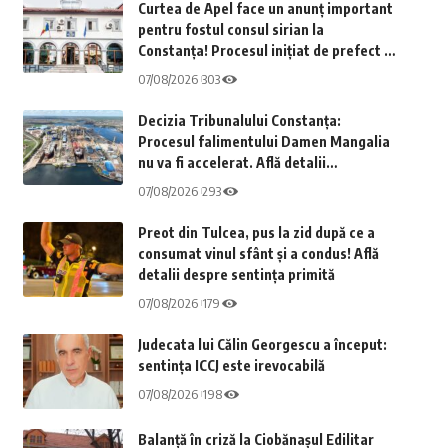
Curtea de Apel face un anunț important
pentru fostul consul sirian la
Constanța! Procesul inițiat de prefect în
legătură cu investiția diplomatului din
07/08/2026
303
Năvodari este acum în atenția justiției
Decizia Tribunalului Constanța:
Procesul falimentului Damen Mangalia
nu va fi accelerat. Află detalii
importante
07/08/2026
293
Preot din Tulcea, pus la zid după ce a
consumat vinul sfânt și a condus! Află
detalii despre sentința primită
07/08/2026
179
Judecata lui Călin Georgescu a început:
sentința ICCJ este irevocabilă
07/08/2026
198
Balanță în criză la Ciobănașul Edilitar