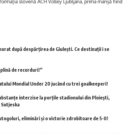
ormația slovenă ACH Volley Ljubljana, prima manșă fiind
rat după despărțirea de Giulești. Ce destinații i se
 plină de recorduri!”
onatului Mondial Under 20 jucând cu trei goalkeeperi!
 substanțe interzise la porțile stadionului din Ploiești,
K Sutjeska
utogoluri, eliminări și o victorie zdrobitoare de 5-0!