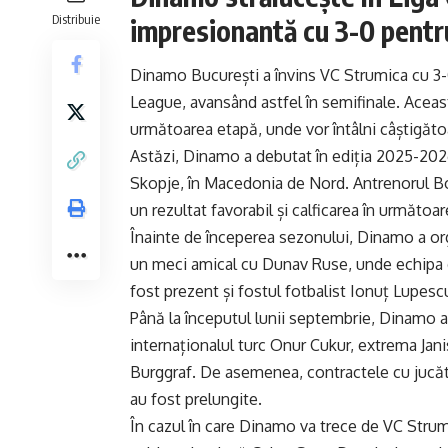
Distribuie
impresionantă cu 3-0 pentr
Dinamo București a învins VC Strumica cu 3-
League, avansând astfel în semifinale. Aceas
următoarea etapă, unde vor întâlni câștigătoa
Astăzi, Dinamo a debutat în ediția 2025-202
Skopje, în Macedonia de Nord. Antrenorul B
un rezultat favorabil și calficarea în următoa
Înainte de începerea sezonului, Dinamo a org
un meci amical cu Dunav Ruse, unde echipa d
fost prezent și fostul fotbalist Ionuț Lupesc
Până la începutul lunii septembrie, Dinamo a 
internaționalul turc Onur Cukur, extrema Jani
Burggraf. De asemenea, contractele cu jucăt
au fost prelungite.
În cazul în care Dinamo va trece de VC Strumi