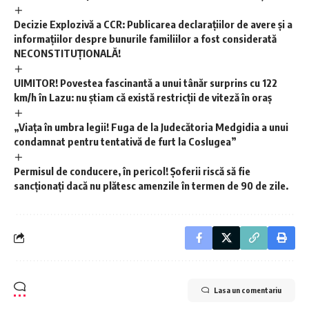
Decizie Explozivă a CCR: Publicarea declarațiilor de avere și a
informațiilor despre bunurile familiilor a fost considerată
NECONSTITUȚIONALĂ!
UIMITOR! Povestea fascinantă a unui tânăr surprins cu 122
km/h în Lazu: nu știam că există restricții de viteză în oraș
„Viața în umbra legii! Fuga de la Judecătoria Medgidia a unui
condamnat pentru tentativă de furt la Coslugea”
Permisul de conducere, în pericol! Șoferii riscă să fie
sancționați dacă nu plătesc amenzile în termen de 90 de zile.
Lasa un comentariu