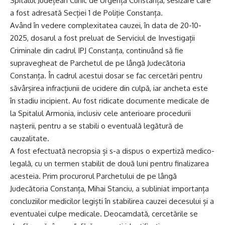
Spitalul Județean Clinic de Urgență Constanța, sesizare care
a fost adresată Secției 1 de Poliție Constanța.
Având în vedere complexitatea cauzei, în data de 20-10-
2025, dosarul a fost preluat de Serviciul de Investigații
Criminale din cadrul IPJ Constanța, continuând să fie
supravegheat de Parchetul de pe lângă Judecătoria
Constanța. În cadrul acestui dosar se fac cercetări pentru
săvârșirea infracțiunii de ucidere din culpă, iar ancheta este
în stadiu incipient. Au fost ridicate documente medicale de
la Spitalul Armonia, inclusiv cele anterioare procedurii
nașterii, pentru a se stabili o eventuală legătură de
cauzalitate.
A fost efectuată necropsia și s-a dispus o expertiză medico-
legală, cu un termen stabilit de două luni pentru finalizarea
acesteia. Prim procurorul Parchetului de pe lângă
Judecătoria Constanța, Mihai Stanciu, a subliniat importanța
concluziilor medicilor legiști în stabilirea cauzei decesului și a
eventualei culpe medicale. Deocamdată, cercetările se