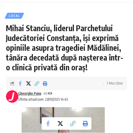
LOCAL
Mihai Stanciu, liderul Parchetului
Judecătoriei Constanța, își exprimă
opiniile asupra tragediei Mădălinei,
tânăra decedată după nașterea într-
o clinică privată din oraș!
7 Min Citire
Gheorghe Panu
46
Ultima actualizare: 23/10/2025 14:43