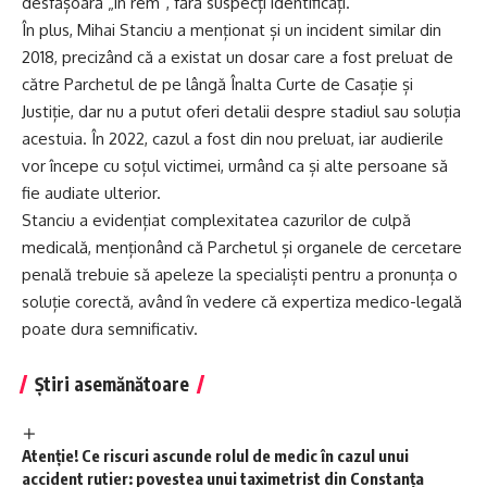
desfășoară „în rem”, fără suspecți identificați.
În plus, Mihai Stanciu a menționat și un incident similar din
2018, precizând că a existat un dosar care a fost preluat de
către Parchetul de pe lângă Înalta Curte de Casație și
Justiție, dar nu a putut oferi detalii despre stadiul sau soluția
acestuia. În 2022, cazul a fost din nou preluat, iar audierile
vor începe cu soțul victimei, urmând ca și alte persoane să
fie audiate ulterior.
Stanciu a evidențiat complexitatea cazurilor de culpă
medicală, menționând că Parchetul și organele de cercetare
penală trebuie să apeleze la specialiști pentru a pronunța o
soluție corectă, având în vedere că expertiza medico-legală
poate dura semnificativ.
Știri asemănătoare
Atenție! Ce riscuri ascunde rolul de medic în cazul unui
accident rutier: povestea unui taximetrist din Constanța