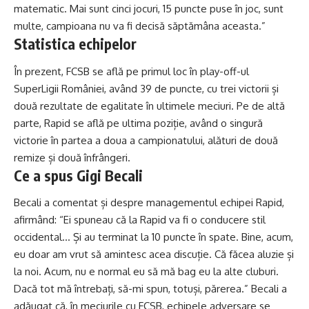
matematic. Mai sunt cinci jocuri, 15 puncte puse în joc, sunt
multe, campioana nu va fi decisă săptămâna aceasta.”
Statistica echipelor
În prezent, FCSB se află pe primul loc în play-off-ul
SuperLigii României, având 39 de puncte, cu trei victorii și
două rezultate de egalitate în ultimele meciuri. Pe de altă
parte, Rapid se află pe ultima poziție, având o singură
victorie în partea a doua a campionatului, alături de două
remize și două înfrângeri.
Ce a spus Gigi Becali
Becali a comentat și despre managementul echipei Rapid,
afirmând: “Ei spuneau că la Rapid va fi o conducere stil
occidental… Și au terminat la 10 puncte în spate. Bine, acum,
eu doar am vrut să amintesc acea discuție. Că făcea aluzie și
la noi. Acum, nu e normal eu să mă bag eu la alte cluburi.
Dacă tot mă întrebați, să-mi spun, totuși, părerea.” Becali a
adăugat că, în meciurile cu FCSB, echipele adversare se