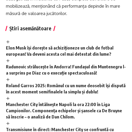
mobilizează, menționând că performanța depinde în mare
măsură de valoarea jucătorilor.
Știri asemănătoare
Elon Musk își dorește să achiziționeze un club de fotbal
european! Va deveni acesta cel mai detestat din lume?
Radunovic strălucește în Andorra! Fundașul din Muntenegru l-
a surprins pe Diaz cu o execuție spectaculoasă!
Roland Garros 2025: Românul cu un nume deosebit își dispută
în acest moment semifinalele la simplu și dublu!
Manchester City întâlnește Napoli la ora 22:00 în Liga
Campionilor. Componența echipelor și șansele ca De Bruyne
să înscrie – o analiză de Dan Chilom.
Transmisiune în direct: Manchester City se confruntă cu