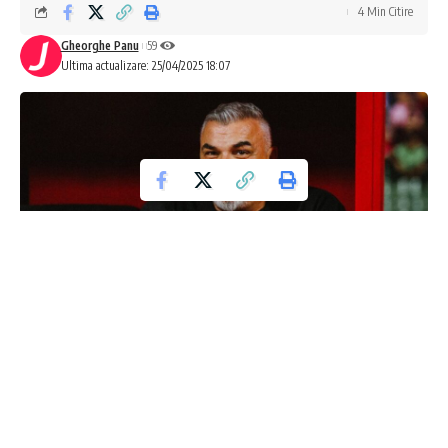
4 Min Citire
Gheorghe Panu
59
Ultima actualizare: 25/04/2025 18:07
Olăroiu, pionierul antrenor român în
Emirate, stârnește controverse într-o
societate tradiționalistă