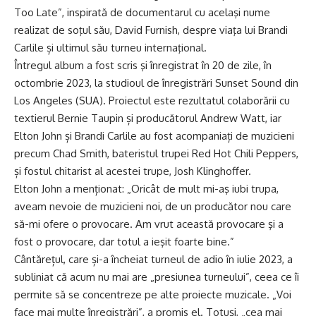
Too Late”, inspirată de documentarul cu acelaşi nume
realizat de soţul său, David Furnish, despre viaţa lui Brandi
Carlile și ultimul său turneu internaţional.
Întregul album a fost scris şi înregistrat în 20 de zile, în
octombrie 2023, la studioul de înregistrări Sunset Sound din
Los Angeles (SUA). Proiectul este rezultatul colaborării cu
textierul Bernie Taupin și producătorul Andrew Watt, iar
Elton John și Brandi Carlile au fost acompaniați de muzicieni
precum Chad Smith, bateristul trupei Red Hot Chili Peppers,
și fostul chitarist al acestei trupe, Josh Klinghoffer.
Elton John a menționat: „Oricât de mult mi-aş iubi trupa,
aveam nevoie de muzicieni noi, de un producător nou care
să-mi ofere o provocare. Am vrut această provocare şi a
fost o provocare, dar totul a ieşit foarte bine.”
Cântărețul, care și-a încheiat turneul de adio în iulie 2023, a
subliniat că acum nu mai are „presiunea turneului”, ceea ce îi
permite să se concentreze pe alte proiecte muzicale. „Voi
face mai multe înregistrări”, a promis el. Totuși, „cea mai