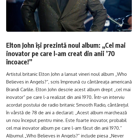
Elton John își prezintă noul album: „Cel mai
inovator pe care l-am creat din anii ’70
încoace!”
Artistul britanic Elton John a lansat vineri noul album „Who
Believes in Angels?”, scris împreună cu cântăreaţa americană
Brandi Carlile. Elton John descrie acest album drept „cel mai
inovator” pe care l-a realizat din anii 1970. Într-un interviu
acordat postului de radio britanic Smooth Radio, cântărețul
în vârstă de 78 de ani a declarat: „Acest album marchează
un nou început pentru mine. Este foarte inovator, probabil
cel mai inovator album pe care l-am făcut din anii 1970.”
Albumul „Who Believes in Angels?” include piesa „Never