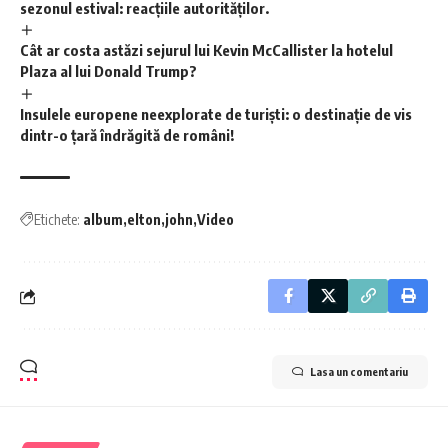
sezonul estival: reacțiile autorităților.
Cât ar costa astăzi sejurul lui Kevin McCallister la hotelul
Plaza al lui Donald Trump?
Insulele europene neexplorate de turiști: o destinație de vis
dintr-o țară îndrăgită de români!
Etichete:
album
elton
john
Video
Lasa un comentariu