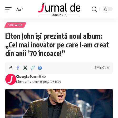
Aa
SHOWBIZ
Elton John își prezintă noul album:
„Cel mai inovator pe care l-am creat
din anii ’70 încoace!”
3 Min Citire
Gheorghe Panu
88
Ultima actualizare: 08/04/2025 16:29