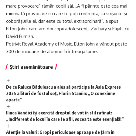
mare provocare” rămân copiii săi. „A fi părinte este cea mai
minunată provocare cu care te poţi confrunta, cu suişurile şi
coborâşurile ei, dar este cu totul extraordinară”, a spus
Elton John, care are doi copii adolescenţi, Zachary şi Elijah, cu
David Furnish.
Potrivit Royal Academy of Music, Elton John a vândut peste
300 de milioane de albume în întreaga lume.
Știri asemănătoare
De ce Raluca Bădulescu a ales să participe la Asia Express
2025 alături de fostul soț, Florin Stamin: „O conexiune
aparte”
Ilinca Vandici își exercită dreptul de vot în stil rafinat:
„Indiferent de locul în care te afli, vocea ta este esențială!”
Atenție la valuri! Gropi periculoase aproape de țărm în