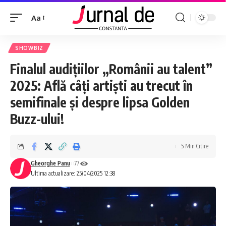
Aa
SHOWBIZ
Finalul audițiilor „Românii au talent”
2025: Află câți artiști au trecut în
semifinale și despre lipsa Golden
Buzz-ului!
5 Min Citire
Gheorghe Panu
77
Ultima actualizare: 25/04/2025 12:38