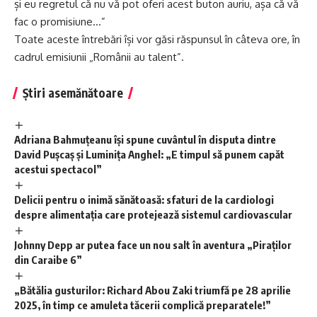
și eu regretul că nu vă pot oferi acest buton auriu, așa că vă
fac o promisiune…”
Toate aceste întrebări își vor găsi răspunsul în câteva ore, în
cadrul emisiunii „Românii au talent”.
Știri asemănătoare
Adriana Bahmuțeanu își spune cuvântul în disputa dintre
David Pușcaș și Luminița Anghel: „E timpul să punem capăt
acestui spectacol”
Delicii pentru o inimă sănătoasă: sfaturi de la cardiologi
despre alimentația care protejează sistemul cardiovascular
Johnny Depp ar putea face un nou salt în aventura „Piraților
din Caraibe 6”
„Bătălia gusturilor: Richard Abou Zaki triumfă pe 28 aprilie
2025, în timp ce amuleta tăcerii complică preparatele!”