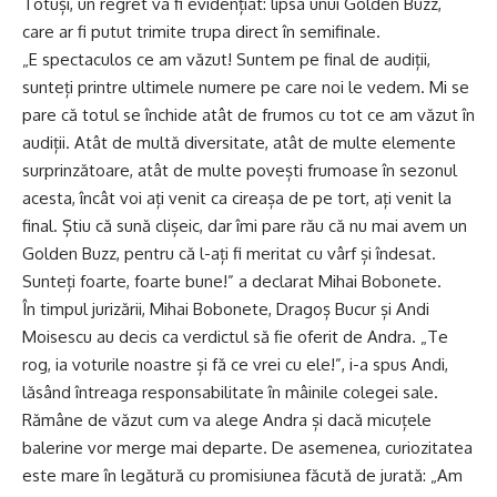
Totuși, un regret va fi evidențiat: lipsa unui Golden Buzz,
care ar fi putut trimite trupa direct în semifinale.
„E spectaculos ce am văzut! Suntem pe final de audiții,
sunteți printre ultimele numere pe care noi le vedem. Mi se
pare că totul se închide atât de frumos cu tot ce am văzut în
audiții. Atât de multă diversitate, atât de multe elemente
surprinzătoare, atât de multe povești frumoase în sezonul
acesta, încât voi ați venit ca cireașa de pe tort, ați venit la
final. Știu că sună clișeic, dar îmi pare rău că nu mai avem un
Golden Buzz, pentru că l-ați fi meritat cu vârf și îndesat.
Sunteți foarte, foarte bune!” a declarat Mihai Bobonete.
În timpul jurizării, Mihai Bobonete, Dragoș Bucur și Andi
Moisescu au decis ca verdictul să fie oferit de Andra. „Te
rog, ia voturile noastre și fă ce vrei cu ele!”, i-a spus Andi,
lăsând întreaga responsabilitate în mâinile colegei sale.
Rămâne de văzut cum va alege Andra și dacă micuțele
balerine vor merge mai departe. De asemenea, curiozitatea
este mare în legătură cu promisiunea făcută de jurată: „Am