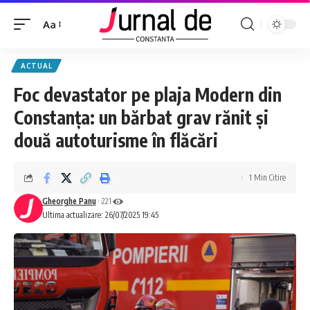
Aa
ACTUAL
Foc devastator pe plaja Modern din
Constanța: un bărbat grav rănit și
două autoturisme în flăcări
1 Min Citire
Gheorghe Panu
221
Ultima actualizare: 26/07/2025 19:45