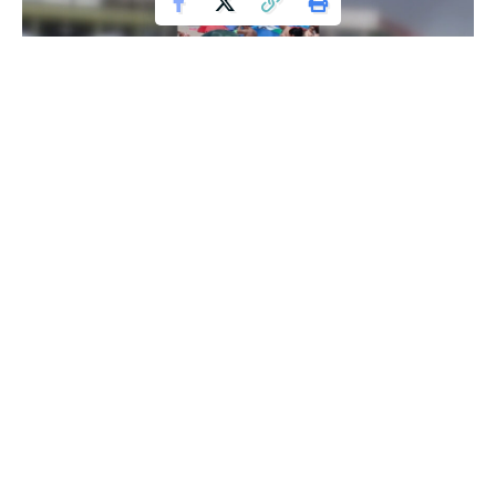
Alertă pentru vizitatori la Costinești:
Flăcările au cuprins vegetația de lângă plajă!
Un incendiu de vegetație a izbucnit sâmbătă, în apropierea
plajei din Costinești, județul Constanța. Focul a început prin a
cuprinde gunoaiele din zonă și s-a extins, afectând o
suprafață de aproximativ 1 kilometru.
La fața locului au intervenit pompieri din Tuzla, Techirghiol și
Eforie. Incendiul a fost lichidat fără a fi raportate victime.
Potrivit informațiilor disponibile, flăcările au consumat
vegetație uscată, gunoi, plastice și cauciucuri.
Știri asemănătoare