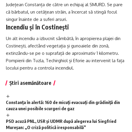
Județean Constanța de către un echipaj al SMURD. Se pare
că bărbatul, un cetățean străin, a încercat să stingă focul
singur înainte de a suferi arsuri.
Incendiu și în Costinești
Un alt incendiu a izbucnit sâmbătă, în apropierea plajei din
Costinești, afectând vegetația și gunoaiele din zonă,
extinzându-se pe o suprafață de aproximativ 1 kilometru.
Pompierii din Tuzla, Techirghiol și Eforie au intervenit la fața
locului pentru a controla incendiul.
Știri asemănătoare
Constanța în alertă: 160 de micuți evacuați din grădiniță din
cauza unei posibile scurgeri de gaz
PSD acuză PNL, USR și UDMR după alegerea lui Siegfried
Mureșan: „O criză politică iresponsabilă”