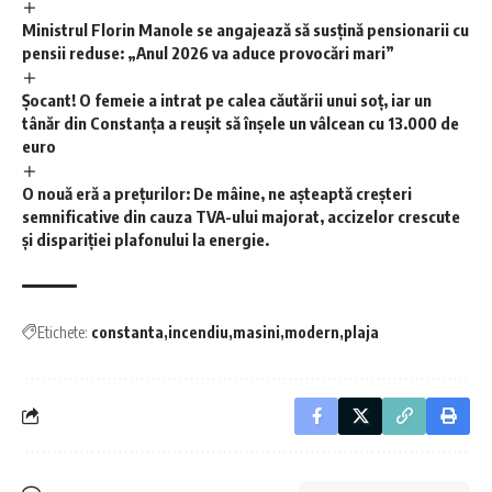
Ministrul Florin Manole se angajează să susțină pensionarii cu
pensii reduse: „Anul 2026 va aduce provocări mari”
Șocant! O femeie a intrat pe calea căutării unui soț, iar un
tânăr din Constanța a reușit să înșele un vâlcean cu 13.000 de
euro
O nouă eră a prețurilor: De mâine, ne așteaptă creșteri
semnificative din cauza TVA-ului majorat, accizelor crescute
și dispariției plafonului la energie.
Etichete:
constanta
incendiu
masini
modern
plaja