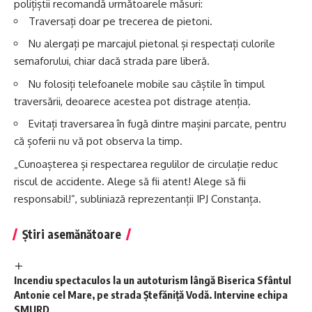
polițiștii recomandă următoarele măsuri:
Traversați doar pe trecerea de pietoni.
Nu alergați pe marcajul pietonal și respectați culorile
semaforului, chiar dacă strada pare liberă.
Nu folosiți telefoanele mobile sau căștile în timpul
traversării, deoarece acestea pot distrage atenția.
Evitați traversarea în fugă dintre mașini parcate, pentru
că șoferii nu vă pot observa la timp.
„Cunoașterea și respectarea regulilor de circulație reduc
riscul de accidente. Alege să fii atent! Alege să fii
responsabil!”, subliniază reprezentanții IPJ Constanța.
Știri asemănătoare
Incendiu spectaculos la un autoturism lângă Biserica Sfântul
Antonie cel Mare, pe strada Ștefăniță Vodă. Intervine echipa
SMURD