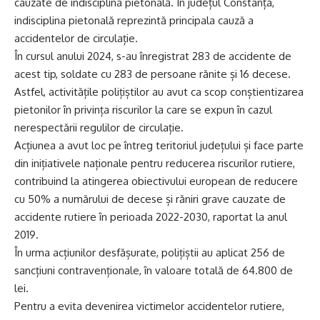
cauzate de indisciplina pietonală. În județul Constanța,
indisciplina pietonală reprezintă principala cauză a
accidentelor de circulație.
În cursul anului 2024, s-au înregistrat 283 de accidente de
acest tip, soldate cu 283 de persoane rănite și 16 decese.
Astfel, activitățile polițiștilor au avut ca scop conștientizarea
pietonilor în privința riscurilor la care se expun în cazul
nerespectării regulilor de circulație.
Acțiunea a avut loc pe întreg teritoriul județului și face parte
din inițiativele naționale pentru reducerea riscurilor rutiere,
contribuind la atingerea obiectivului european de reducere
cu 50% a numărului de decese și răniri grave cauzate de
accidente rutiere în perioada 2022-2030, raportat la anul
2019.
În urma acțiunilor desfășurate, polițiștii au aplicat 256 de
sancțiuni contravenționale, în valoare totală de 64.800 de
lei.
Pentru a evita devenirea victimelor accidentelor rutiere,