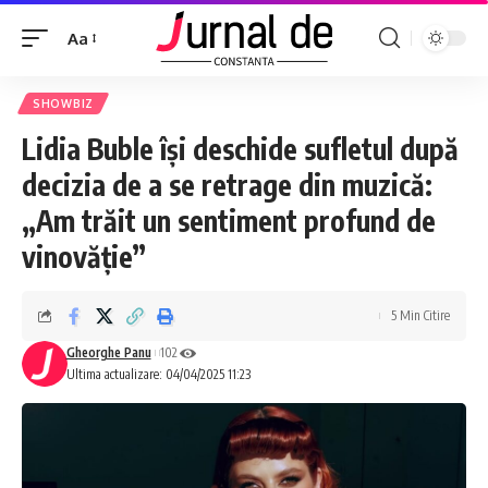
Aa
SHOWBIZ
Lidia Buble își deschide sufletul după
decizia de a se retrage din muzică:
„Am trăit un sentiment profund de
vinovăție”
5 Min Citire
Gheorghe Panu
102
Ultima actualizare: 04/04/2025 11:23