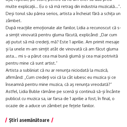
multe explicații… Eu o să mă retrag din industria muzicală…”.
Deși tonul său părea serios, artista a încheiat fără a schița un
zâmbet.
După reacțiile emoționale ale fanilor, Lidia a recunoscut că s-
a simțit vinovată pentru gluma făcută, explicând: „Dar cum
ați putut să mă credeți, mă? Este 1 aprilie. Am primit mesaje
și la unele m-am simțit atât de vinovată că am făcut gluma
asta… mi s-a părut cea mai bună glumă și cea mai potrivită
pentru mine că sunt artist.”
Artista a subliniat că nu ar renunța niciodată la muzică,
afirmând: „Cum credeți voi că la cât iubesc eu muzica și ce
înseamnă pentru mine muzica, că aș renunța vreodată?”
Astfel, Lidia Buble rămâne pe scenă și continuă să-și încânte
publicul cu muzica sa, iar farsa de 1 aprilie a fost, în final, o
ocazie de a aduce un zâmbet pe fețele fanilor.
Știri asemănătoare