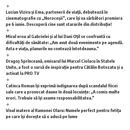
Lucian Viziru și Ema, partenerii de viață, debutează în
cinematografie cu „Norocoșii”, care își va sărbători premiera
pe 6 iunie. Descoperă cine sunt starurile din distribuție!
Micul erou al Gabrielei și al lui Dani Oțil se confruntă cu
dificultăți de sănătate: „Am avut două evenimente pe agendă.
Asta e viața, planurile nu contează întotdeauna.”
Dragoș Sprînceană, emisarul lui Marcel Ciolacu în Statele
Unite, a fost o sursă de inspirație pentru Cătălin Botezatu și a
activat la PRO TV
Catinca Roman își exprimă indignarea după scandalul fiicei
sale care a provocat daune în două locuințe: „A comis multe
erori. Trebuie să își asume responsabilitatea.”
Visul matern al Ramonei Olaru: Numele perfect pentru fetița
pe care își dorește să o aducă pe lume