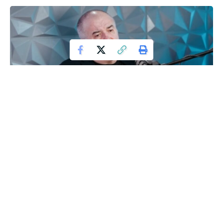
Secretele copilăriei lui Florin Călinescu
dezvăluite
Florin Călinescu, un renumit om de televiziune din România,
a făcut dezvăluiri emoționante despre copilăria sa în cadrul
unui podcast. Actorul, în vârstă de 68 de ani, a relatat
despre viața sa simplă și greutățile întâmpinate în primii ani