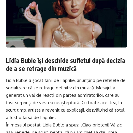
Lidia Buble își deschide sufletul după decizia
de a se retrage din muzică
Lidia Buble a șocat fanii pe 1 aprilie, anunțând pe rețelele de
socializare că se retrage definitiv din muzică. Mesajul a
generat un val de reacții din partea admiratorilor, care au
fost surprinși de vestea neașteptată. Cu toate acestea, la
scurt timp, artista a revenit cu explicații, dezvăluind că totul
a fost o farsă de 1 aprilie.
În mesajul postat, Lidia Buble a spus: „Ciao, prieteni! Vă zic
așa, repede, pe scurt, pentru că nu am chef să dau prea