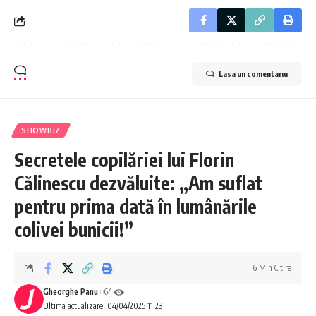
Lasa un comentariu
SHOWBIZ
Secretele copilăriei lui Florin
Călinescu dezvăluite: „Am suflat
pentru prima dată în lumânările
colivei bunicii!”
6 Min Citire
Gheorghe Panu
64
Ultima actualizare: 04/04/2025 11:23