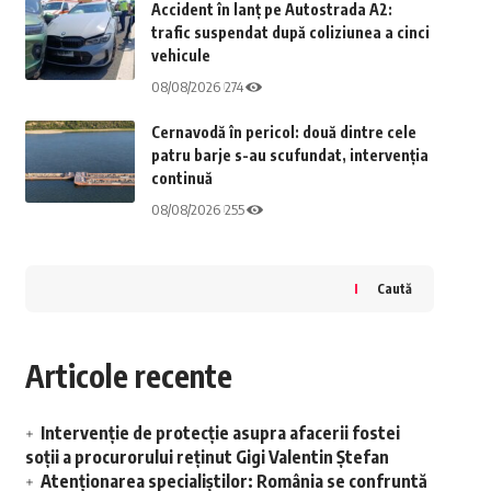
Accident în lanț pe Autostrada A2:
trafic suspendat după coliziunea a cinci
vehicule
08/08/2026
274
Cernavodă în pericol: două dintre cele
patru barje s-au scufundat, intervenția
continuă
08/08/2026
255
Caută
Articole recente
Intervenție de protecție asupra afacerii fostei
soții a procurorului reținut Gigi Valentin Ștefan
Atenționarea specialiștilor: România se confruntă