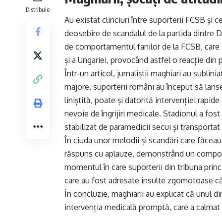
Distribuie
Au existat clinciuri între suporterii FCSB și 
deosebire de scandalul de la partida dintre 
de comportamentul fanilor de la FCSB, care a
și a Ungariei, provocând astfel o reacție din 
Într-un articol, jurnaliștii maghiari au subli
majore, suporterii români au început să lanse
liniștită, poate și datorită intervenției rapid
nevoie de îngrijiri medicale. Stadionul a fos
stabilizat de paramedicii secui și transportat l
În ciuda unor melodii și scandări care făceau 
răspuns cu aplauze, demonstrând un comport
momentul în care suporterii din tribuna princi
care au fost adresate insulte zgomotoase că
În concluzie, maghiarii au explicat că unul d
intervenția medicală promptă, care a calmat s