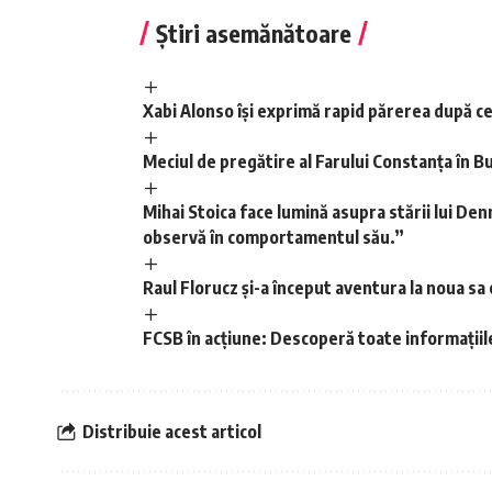
Știri asemănătoare
Xabi Alonso își exprimă rapid părerea după c
Meciul de pregătire al Farului Constanța în Bu
Mihai Stoica face lumină asupra stării lui Den
observă în comportamentul său.”
Raul Florucz și-a început aventura la noua s
FCSB în acțiune: Descoperă toate informațiil
Distribuie acest articol