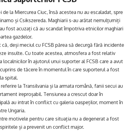
cei de la Miercurea Ciuc, însă acestea nu au escaladat, spre
Dinamo și Csikszereda. Maghiarii s-au arătat nemulțumiți
u fost acuzați că au scandat împotriva etnicilor maghiari
partea gazdelor.
niat că, deși meciul cu FCSB părea să decurgă fără incidente
ze insulte. Cu toate acestea, atmosfera a fost relativ
e a localnicilor în ajutorul unui suporter al FCSB care a avut
t cuprins de tăcere în momentul în care suporterul a fost
a spital.
referire la Transilvania și la armata română, fanii secui au
ament ireproșabil. Tensiunea a crescut doar în
pală au intrat în conflict cu galeria oaspeților, moment în
tre Ungaria.
intre motivele pentru care situația nu a degenerat a fost
piritele și a prevenit un conflict major.