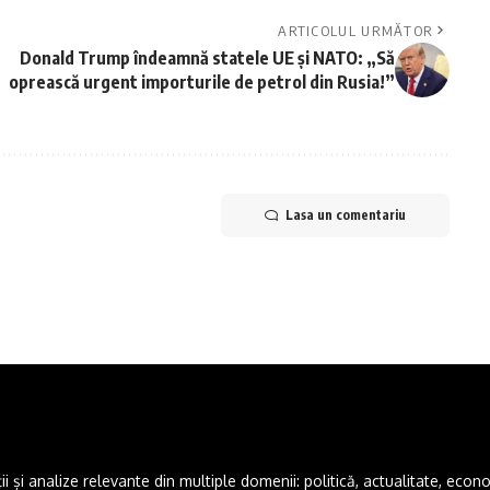
ARTICOLUL URMĂTOR
Donald Trump îndeamnă statele UE și NATO: „Să
oprească urgent importurile de petrol din Rusia!”
Lasa un comentariu
și analize relevante din multiple domenii: politică, actualitate, economie,