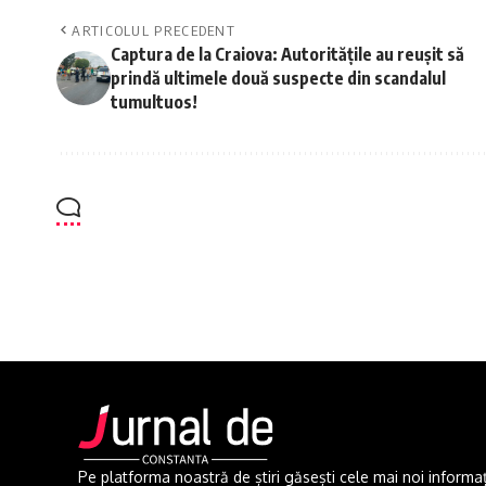
ARTICOLUL PRECEDENT
Captura de la Craiova: Autoritățile au reușit să
prindă ultimele două suspecte din scandalul
tumultuos!
Pe platforma noastră de știri găsești cele mai noi informații 