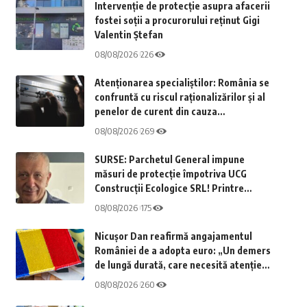
Intervenție de protecție asupra afacerii
fostei soții a procurorului reținut Gigi
Valentin Ștefan
08/08/2026
226
Atenționarea specialiștilor: România se
confruntă cu riscul raționalizărilor și al
penelor de curent din cauza
insuficienței investițiilor. Solicitare
08/08/2026
269
către ANRE
SURSE: Parchetul General impune
măsuri de protecție împotriva UCG
Construcții Ecologice SRL! Printre
acționari se regăsește și fosta soție a
08/08/2026
175
lui Gigi Valentin Ștefan, fostul procuror
general al Parchetului de pe lângă
Nicușor Dan reafirmă angajamentul
Curtea de Apel Constanța
României de a adopta euro: „Un demers
de lungă durată, care necesită atenție
sporită”
08/08/2026
260