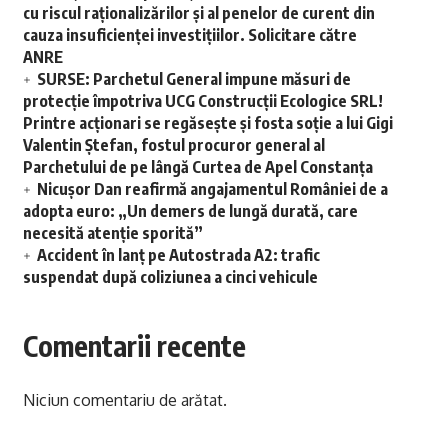
cu riscul raționalizărilor și al penelor de curent din
cauza insuficienței investițiilor. Solicitare către
ANRE
SURSE: Parchetul General impune măsuri de
protecție împotriva UCG Construcții Ecologice SRL!
Printre acționari se regăsește și fosta soție a lui Gigi
Valentin Ștefan, fostul procuror general al
Parchetului de pe lângă Curtea de Apel Constanța
Nicușor Dan reafirmă angajamentul României de a
adopta euro: „Un demers de lungă durată, care
necesită atenție sporită”
Accident în lanț pe Autostrada A2: trafic
suspendat după coliziunea a cinci vehicule
Comentarii recente
Niciun comentariu de arătat.