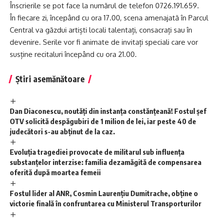
Înscrierile se pot face la numărul de telefon 0726.191.659.
În fiecare zi, începând cu ora 17.00, scena amenajată în Parcul
Central va găzdui artiști locali talentați, consacrați sau în
devenire. Serile vor fi animate de invitați speciali care vor
susține recitaluri începând cu ora 21.00.
Știri asemănătoare
Dan Diaconescu, noutăți din instanța constănțeană! Fostul șef
OTV solicită despăgubiri de 1 milion de lei, iar peste 40 de
judecători s-au abținut de la caz.
Evoluția tragediei provocate de militarul sub influența
substanțelor interzise: familia dezamăgită de compensarea
oferită după moartea femeii
Fostul lider al ANR, Cosmin Laurențiu Dumitrache, obține o
victorie finală în confruntarea cu Ministerul Transporturilor