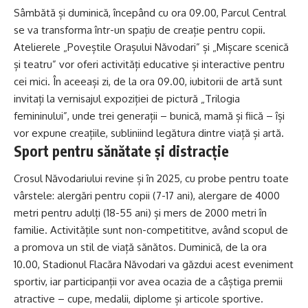
Sâmbătă și duminică, începând cu ora 09.00, Parcul Central
se va transforma într-un spațiu de creație pentru copii.
Atelierele „Poveștile Orașului Năvodari” și „Mișcare scenică
și teatru” vor oferi activități educative și interactive pentru
cei mici. În aceeași zi, de la ora 09.00, iubitorii de artă sunt
invitați la vernisajul expoziției de pictură „Trilogia
femininului”, unde trei generații – bunică, mamă și fiică – își
vor expune creațiile, subliniind legătura dintre viață și artă.
Sport pentru sănătate și distracție
Crosul Năvodariului revine și în 2025, cu probe pentru toate
vârstele: alergări pentru copii (7-17 ani), alergare de 4000
metri pentru adulți (18-55 ani) și mers de 2000 metri în
familie. Activitățile sunt non-competititve, având scopul de
a promova un stil de viață sănătos. Duminică, de la ora
10.00, Stadionul Flacăra Năvodari va găzdui acest eveniment
sportiv, iar participanții vor avea ocazia de a câștiga premii
atractive – cupe, medalii, diplome și articole sportive.