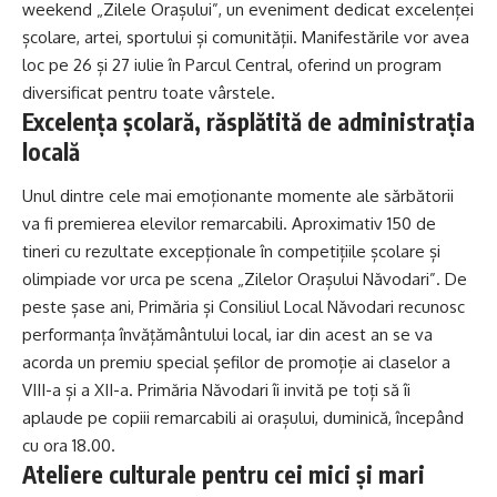
weekend „Zilele Orașului”, un eveniment dedicat excelenței
școlare, artei, sportului și comunității. Manifestările vor avea
loc pe 26 și 27 iulie în Parcul Central, oferind un program
diversificat pentru toate vârstele.
Excelența școlară, răsplătită de administrația
locală
Unul dintre cele mai emoționante momente ale sărbătorii
va fi premierea elevilor remarcabili. Aproximativ 150 de
tineri cu rezultate excepționale în competițiile școlare și
olimpiade vor urca pe scena „Zilelor Orașului Năvodari”. De
peste șase ani, Primăria și Consiliul Local Năvodari recunosc
performanța învățământului local, iar din acest an se va
acorda un premiu special șefilor de promoție ai claselor a
VIII-a și a XII-a. Primăria Năvodari îi invită pe toți să îi
aplaude pe copiii remarcabili ai orașului, duminică, începând
cu ora 18.00.
Ateliere culturale pentru cei mici și mari