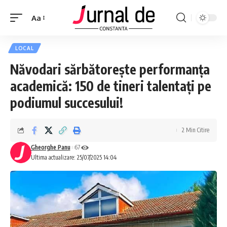
Aa
LOCAL
Năvodari sărbătorește performanța
academică: 150 de tineri talentați pe
podiumul succesului!
2 Min Citire
Gheorghe Panu
67
Ultima actualizare: 25/07/2025 14:04