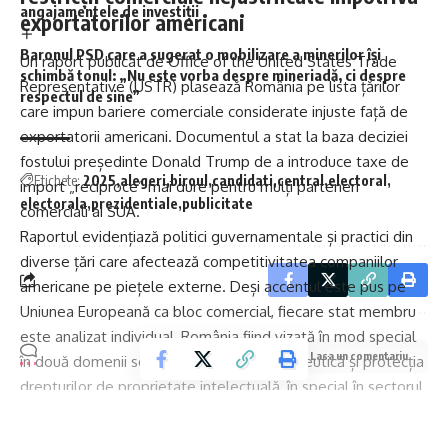
angajamentele de investiții
exportatorilor americani
Baronul PSD care a sugerat o mobilizare a minerilor își
Un raport publicat de Office of the United States Trade
schimbă tonul: „Nu este vorba despre mineriadă, ci despre
Representative (USTR) plasează România pe lista țărilor
respectul de sine”
care impun bariere comerciale considerate injuste față de
exportatorii americani. Documentul a stat la baza deciziei
fostului președinte Donald Trump de a introduce taxe de
Etichete:
2025
alegeri
biroul
candidati
central
electoral
import „reciproce” mai dure pentru mulți parteneri
electorala
prezidentiale
publicitate
comerciali ai SUA.
Raportul evidențiază politici guvernamentale și practici din
diverse țări care afectează competitivitatea companiilor
americane pe piețele externe. Deși accentul este pus pe
Uniunea Europeană ca bloc comercial, fiecare stat membru
este analizat individual, România fiind vizată în mod special
Lasa un comentariu
în două domenii sensibile: industria farmaceutică și protecția
drepturilor de proprietate intelectuală, în special în sectorul
IT.
Potrivit raportului, producătorii americani de medicamente