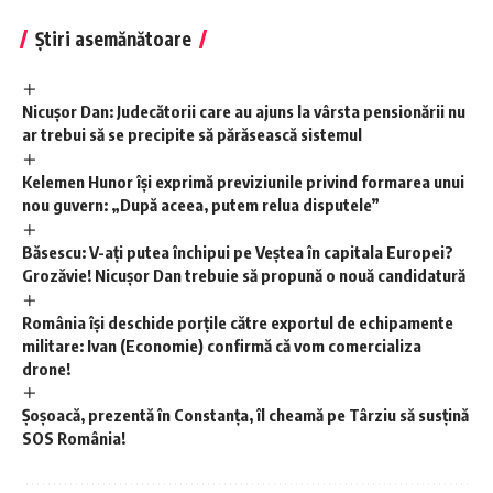
Știri asemănătoare
Nicușor Dan: Judecătorii care au ajuns la vârsta pensionării nu
ar trebui să se precipite să părăsească sistemul
Kelemen Hunor își exprimă previziunile privind formarea unui
nou guvern: „După aceea, putem relua disputele”
Băsescu: V-ați putea închipui pe Veștea în capitala Europei?
Grozăvie! Nicușor Dan trebuie să propună o nouă candidatură
România își deschide porțile către exportul de echipamente
militare: Ivan (Economie) confirmă că vom comercializa
drone!
Șoșoacă, prezentă în Constanța, îl cheamă pe Târziu să susțină
SOS România!