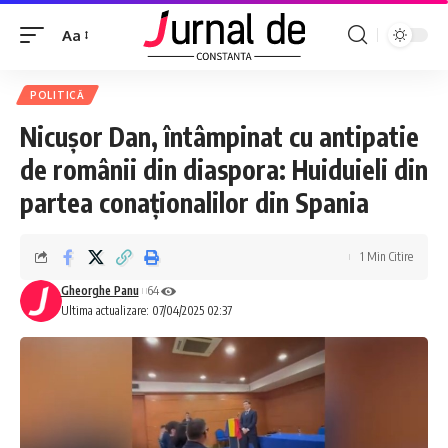
Aa
POLITICĂ
Nicușor Dan, întâmpinat cu antipatie
de românii din diaspora: Huiduieli din
partea conaționalilor din Spania
1 Min Citire
Gheorghe Panu
64
Ultima actualizare: 07/04/2025 02:37