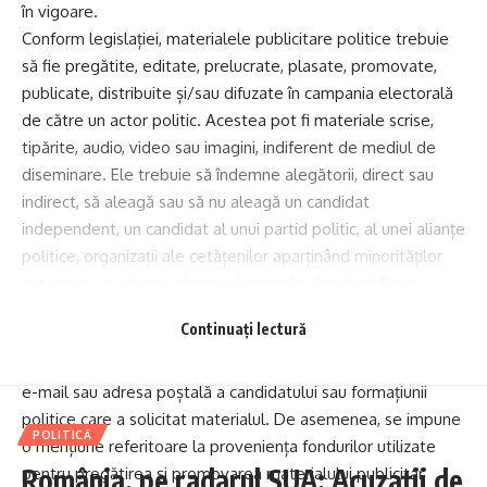
în vigoare.
Conform legislației, materialele publicitare politice trebuie
să fie pregătite, editate, prelucrate, plasate, promovate,
publicate, distribuite și/sau difuzate în campania electorală
de către un actor politic. Acestea pot fi materiale scrise,
tipărite, audio, video sau imagini, indiferent de mediul de
diseminare. Ele trebuie să îndemne alegătorii, direct sau
indirect, să aleagă sau să nu aleagă un candidat
independent, un candidat al unui partid politic, al unei alianțe
politice, organizații ale cetățenilor aparținând minorităților
naționale sau al unei alianțe electorale clar identificate.
Printre cerințele legale, materialele publicitare trebuie să
Continuați lectură
conțină informații esențiale, cum ar fi mențiunea că
reprezintă un material publicitar politic, numele și adresa de
e-mail sau adresa poștală a candidatului sau formațiunii
politice care a solicitat materialul. De asemenea, se impune
POLITICĂ
o mențiune referitoare la proveniența fondurilor utilizate
România, pe radarul SUA: Acuzații de
pentru pregătirea și promovarea materialului publicitar,