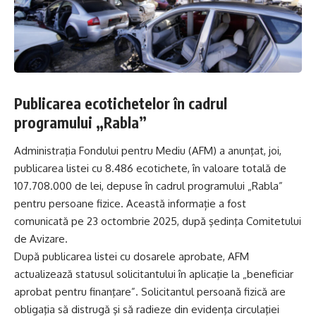
Publicarea ecotichetelor în cadrul
programului „Rabla”
Administraţia Fondului pentru Mediu (AFM) a anunţat, joi,
publicarea listei cu 8.486 ecotichete, în valoare totală de
107.708.000 de lei, depuse în cadrul programului „Rabla”
pentru persoane fizice. Această informație a fost
comunicată pe 23 octombrie 2025, după şedinţa Comitetului
de Avizare.
După publicarea listei cu dosarele aprobate, AFM
actualizează statusul solicitantului în aplicaţie la „beneficiar
aprobat pentru finanţare”. Solicitantul persoană fizică are
obligaţia să distrugă şi să radieze din evidenţa circulaţiei