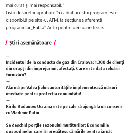
mai curat şi mai responsabil.”
Lista dosarelor aprobate în cadrul acestui program este
disponibilă pe site-ul AFM, la secţiunea aferentă
programului „Rabla” Auto pentru persoane fizice.
Știri asemănătoare
Incidentul de la conducta de gaz din Craiova: 1.300 de clienți
din oraș și din împrejurimi, afectați. Care este data reluării
furnizării?
Alarmă pe Valea Jiului: autoritățile implementează măsuri
imediate pentru protecția comunității!
Kirilo Budanov: Ucraina este pe cale să ajungă la un consens
cu Vladimir Putin
Se deschid porțile sezonului murăturilor: Economiile
gospodinelor care își pregătesc cămările pentru iarnă!