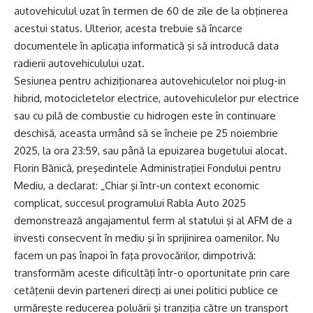
autovehiculul uzat în termen de 60 de zile de la obţinerea
acestui status. Ulterior, acesta trebuie să încarce
documentele în aplicaţia informatică şi să introducă data
radierii autovehiculului uzat.
Sesiunea pentru achiziţionarea autovehiculelor noi plug-in
hibrid, motocicletelor electrice, autovehiculelor pur electrice
sau cu pilă de combustie cu hidrogen este în continuare
deschisă, aceasta urmând să se încheie pe 25 noiembrie
2025, la ora 23:59, sau până la epuizarea bugetului alocat.
Florin Bănică, preşedintele Administraţiei Fondului pentru
Mediu, a declarat: „Chiar şi într-un context economic
complicat, succesul programului Rabla Auto 2025
demonstrează angajamentul ferm al statului şi al AFM de a
investi consecvent în mediu şi în sprijinirea oamenilor. Nu
facem un pas înapoi în faţa provocărilor, dimpotrivă:
transformăm aceste dificultăţi într-o oportunitate prin care
cetăţenii devin parteneri direcţi ai unei politici publice ce
urmăreşte reducerea poluării şi tranziţia către un transport