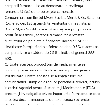
companii farmaceutice au demonstrat o reziliență
remarcabilă față de turbulențele comerciale.
Companii precum Bristol Myers Squibb, Merck & Co, Sanofi și
Roche au depășit așteptările veniturilor trimestriale, iar
Bristol Myers Squibb a revizuit în creștere prognoza de
profit. În ansamblu, sectorul farmaceutic a rezistat
fluctuațiilor de pe piețele financiare, indicele S&P 500
Healthcare înregistrând o scădere de doar 0,5% în acest an,
comparativ cu o scădere de 7,5% a indicelui general S&P
500.
Cu toate acestea, producătorii de medicamente se
confruntă cu riscuri semnificative care ar putea genera
instabilitate. Printre acestea se numără eforturile
administrației Trump de a reduce personalul federal, inclusiv
în cadrul Agenției pentru Alimente și Medicamente (FDA),
precum și investigațiile privind importurile farmaceutice care
ar putea duce la impunerea de taxe asupra sectorului.