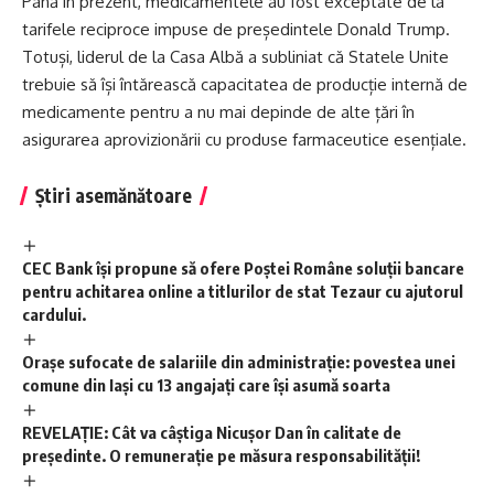
Până în prezent, medicamentele au fost exceptate de la
tarifele reciproce impuse de președintele Donald Trump.
Totuși, liderul de la Casa Albă a subliniat că Statele Unite
trebuie să își întărească capacitatea de producție internă de
medicamente pentru a nu mai depinde de alte țări în
asigurarea aprovizionării cu produse farmaceutice esențiale.
Știri asemănătoare
CEC Bank își propune să ofere Poștei Române soluții bancare
pentru achitarea online a titlurilor de stat Tezaur cu ajutorul
cardului.
Orașe sufocate de salariile din administrație: povestea unei
comune din Iași cu 13 angajați care își asumă soarta
REVELAȚIE: Cât va câștiga Nicușor Dan în calitate de
președinte. O remunerație pe măsura responsabilității!