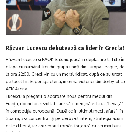
Răzvan Lucescu debutează ca lider în Grecia!
Răzvan Lucescu și PAOK Salonic joacă în deplasare la Lille în
etapa cu numărul trei din grupa unică din Europa League, de
la ora 22:00. Grecii vin cu un moral ridicat, după ce au urcat
pe locul 1 în Superliga elenă, în urma victoriei din derby-ul cu
AEK Atena.
Lucescu a pregătit o abordare nouă pentru meciul din
Franța, dorind un rezultat care să-i mențină echipa „în viață”
în competiția europeană. După ce în ultimul meci „afară”, în
Spania, s-a concentrat și pe derby-ul intern, strategia acum
este diferită, iar antrenorul român forțează cu cei mai buni