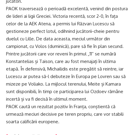
jucători.
PAOK traversează o perioadă excelentă, venind din postura
de lideri ai ligii Greciei. Victoria recentă, scor 2-0, în fața
celor de la AEK Atena, a permis lui Răzvan Lucescu să
gestioneze perfect lotul, odihnind jucătorii-cheie pentru
duelul cu Lille. De data aceasta, meciul următor din
campionat, cu Volos (duminică), pare să fie în plan secund.
Printre jucătorii care vor reveni în primul „11” se numără
Konstantelias și Taison, care au fost menajați în ultima
etapă. În defensivă, Michailidis este pregătit să reintre, iar
Lucescu ar putea să-l debuteze în Europa pe Lovren sau să
mizeze pe Voliako. La mijlocul terenului, Meite și Kamara
sunt disponibili, în timp ce participarea lui Ozdoev rămâne
incertă și va fi decisă în ultimul moment.
PAOK caută un rezultat pozitiv în Franța, conștientă că
urmează meciuri decisive pe teren propriu, care vor stabili
soarta calificării europene.