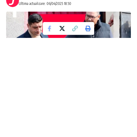
Ultima actualizare: 06/04/2025 18:50
Sondajul de start al competiției electorale:
Simion se impune în toate scenariile, cu
excepția unei confruntări directe cu Ponta
Un sondaj recent a relevat că George Simion și Victor Ponta
sunt cei mai bine plasați candidați pentru a accesa turul al