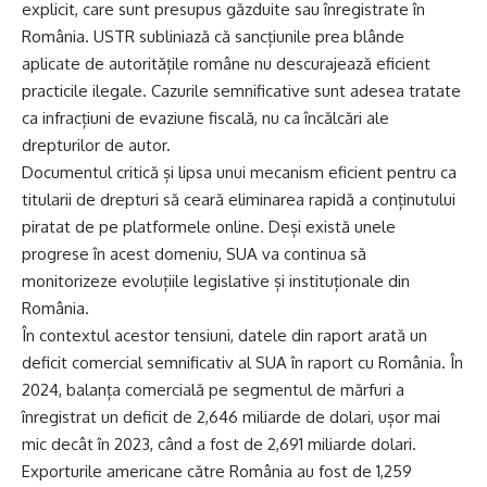
explicit, care sunt presupus găzduite sau înregistrate în
România. USTR subliniază că sancțiunile prea blânde
aplicate de autoritățile române nu descurajează eficient
practicile ilegale. Cazurile semnificative sunt adesea tratate
ca infracțiuni de evaziune fiscală, nu ca încălcări ale
drepturilor de autor.
Documentul critică și lipsa unui mecanism eficient pentru ca
titularii de drepturi să ceară eliminarea rapidă a conținutului
piratat de pe platformele online. Deși există unele
progrese în acest domeniu, SUA va continua să
monitorizeze evoluțiile legislative și instituționale din
România.
În contextul acestor tensiuni, datele din raport arată un
deficit comercial semnificativ al SUA în raport cu România. În
2024, balanța comercială pe segmentul de mărfuri a
înregistrat un deficit de 2,646 miliarde de dolari, ușor mai
mic decât în 2023, când a fost de 2,691 miliarde dolari.
Exporturile americane către România au fost de 1,259