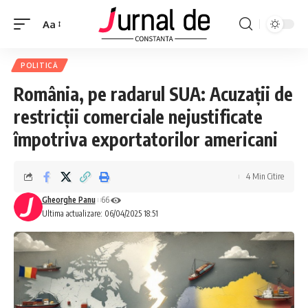
Aa
POLITICĂ
România, pe radarul SUA: Acuzații de
restricții comerciale nejustificate
împotriva exportatorilor americani
4 Min Citire
Gheorghe Panu
66
Ultima actualizare: 06/04/2025 18:51