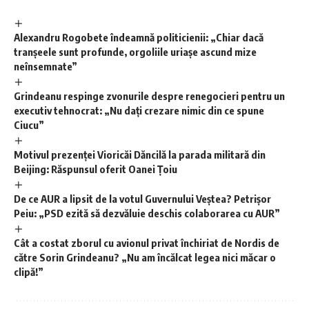
Alexandru Rogobete îndeamnă politicienii: „Chiar dacă
tranșeele sunt profunde, orgoliile uriașe ascund mize
neînsemnate”
Grindeanu respinge zvonurile despre renegocieri pentru un
executiv tehnocrat: „Nu dați crezare nimic din ce spune
Ciucu”
Motivul prezenței Vioricăi Dăncilă la parada militară din
Beijing: Răspunsul oferit Oanei Țoiu
De ce AUR a lipsit de la votul Guvernului Veștea? Petrișor
Peiu: „PSD ezită să dezvăluie deschis colaborarea cu AUR”
Cât a costat zborul cu avionul privat închiriat de Nordis de
către Sorin Grindeanu? „Nu am încălcat legea nici măcar o
clipă!”