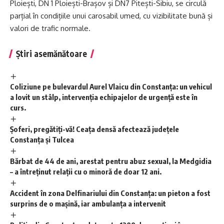
Ploiești, DN 1 Ploiești-Brașov și DN7 Pitești-Sibiu, se circulă
parțial în condițiile unui carosabil umed, cu vizibilitate bună și
valori de trafic normale.
Știri asemănătoare
Coliziune pe bulevardul Aurel Vlaicu din Constanța: un vehicul
a lovit un stâlp, intervenția echipajelor de urgență este în
curs.
Șoferi, pregătiți-vă! Ceața densă afectează județele
Constanța și Tulcea
Bărbat de 44 de ani, arestat pentru abuz sexual, la Medgidia
– a întreținut relații cu o minoră de doar 12 ani.
Accident în zona Delfinariului din Constanța: un pieton a fost
surprins de o mașină, iar ambulanța a intervenit