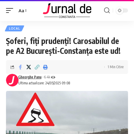
Aa
LOCAL
Șoferi, fiți prudenți! Carosabilul de
pe A2 București-Constanța este ud!
1 Min Citire
Gheorghe Panu
6.4k
Ultima actualizare: 24/05/2025 09:08