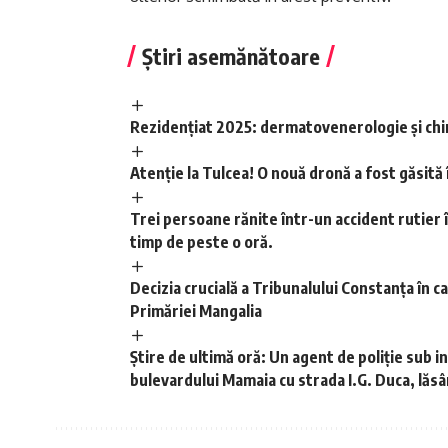
Știri asemănătoare
Rezidențiat 2025: dermatovenerologie și chir
Atenție la Tulcea! O nouă dronă a fost găsită
Trei persoane rănite într-un accident rutier î
timp de peste o oră.
Decizia crucială a Tribunalului Constanța în c
Primăriei Mangalia
Știre de ultimă oră: Un agent de poliție sub i
bulevardului Mamaia cu strada I.G. Duca, lăs