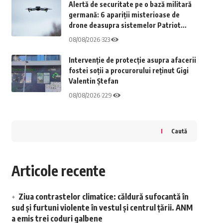
Alertă de securitate pe o bază militară
germană: 6 apariții misterioase de
drone deasupra sistemelor Patriot
aflate în reparație
08/08/2026
323
Intervenție de protecție asupra afacerii
fostei soții a procurorului reținut Gigi
Valentin Ștefan
08/08/2026
229
Caută
Articole recente
Ziua contrastelor climatice: căldură sufocantă în
sud și furtuni violente în vestul și centrul țării. ANM
a emis trei coduri galbene