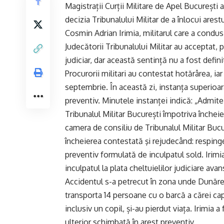
Magistrații Curții Militare de Apel București
decizia Tribunalului Militar de a înlocui arest
Cosmin Adrian Irimia, militarul care a condus
Judecătorii Tribunalului Militar au acceptat, 
judiciar, dar această sentință nu a fost defini
Procurorii militari au contestat hotărârea, ia
septembrie. În această zi, instanța superioa
preventiv. Minutele instanței indică: „Admit
Tribunalul Militar București împotriva încheie
camera de consiliu de Tribunalul Militar Bucu
încheierea contestată şi rejudecând: resping
preventiv formulată de inculpatul sold. Irim
inculpatul la plata cheltuielilor judiciare ava
Accidentul s-a petrecut în zona unde Dunărea
transporta 14 persoane cu o barcă a cărei cap
inclusiv un copil, și-au pierdut viața. Irimia a
ulterior schimbată în arest preventiv.