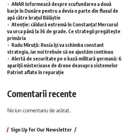
ANAR informează despre scufundarea a două
barje în Dunăre pentru a devia o parte din fluxul de
apă către brațul Bălăștie
Atenție: căldură extremă în Constanța! Mercurul
va urca până la 36 de grade. Ce strategii pregătește
primăria
Radu Miruță: Rusia își va schimba constant
strategia, iar noi trebuie să ne ajustăm continuu
Alertă de securitate pe o bază militară germană: 6
apariții misterioase de drone deasupra sistemelor
Patriot aflate în reparație
Comentarii recente
Niciun comentariu de arătat.
Sign Up for Our Newsletter