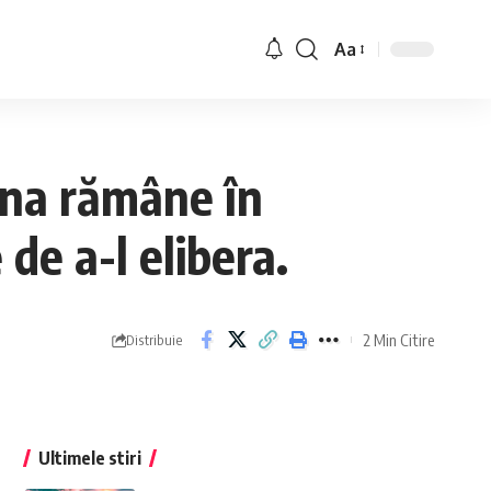
Aa
lina rămâne în
 de a-l elibera.
2 Min Citire
Distribuie
Ultimele stiri