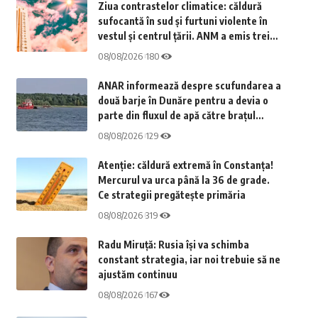
Ziua contrastelor climatice: căldură
sufocantă în sud și furtuni violente în
vestul și centrul țării. ANM a emis trei
coduri galbene
08/08/2026
180
ANAR informează despre scufundarea a
două barje în Dunăre pentru a devia o
parte din fluxul de apă către brațul
Bălăștie
08/08/2026
129
Atenție: căldură extremă în Constanța!
Mercurul va urca până la 36 de grade.
Ce strategii pregătește primăria
08/08/2026
319
Radu Miruță: Rusia își va schimba
constant strategia, iar noi trebuie să ne
ajustăm continuu
08/08/2026
167