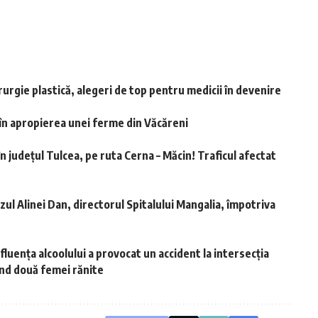
urgie plastică, alegeri de top pentru medicii în devenire
 în apropierea unei ferme din Văcăreni
n județul Tulcea, pe ruta Cerna – Măcin! Traficul afectat
azul Alinei Dan, directorul Spitalului Mangalia, împotriva
nfluența alcoolului a provocat un accident la intersecția
ând două femei rănite