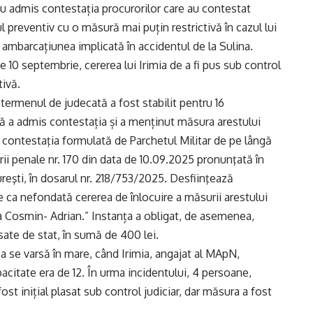
 au admis contestația procurorilor care au contestat
ul preventiv cu o măsură mai puțin restrictivă în cazul lui
 ambarcațiunea implicată în accidentul de la Sulina.
pe 10 septembrie, cererea lui Irimia de a fi pus sub control
tivă.
r termenul de judecată a fost stabilit pentru 16
ră a admis contestația și a menținut măsura arestului
e contestaţia formulată de Parchetul Militar de pe lângă
rii penale nr. 170 din data de 10.09.2025 pronunţată în
reşti, în dosarul nr. 218/753/2025. Desfiinţează
e ca nefondată cererea de înlocuire a măsurii arestului
ia Cosmin- Adrian.” Instanța a obligat, de asemenea,
nsate de stat, în sumă de 400 lei.
 se varsă în mare, când Irimia, angajat al MApN,
acitate era de 12. În urma incidentului, 4 persoane,
 fost inițial plasat sub control judiciar, dar măsura a fost