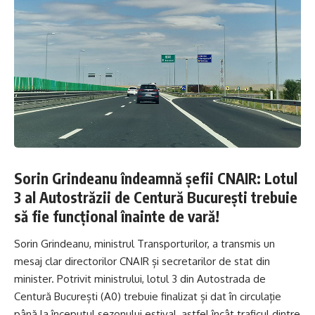
Sorin Grindeanu îndeamnă șefii CNAIR: Lotul
3 al Autostrăzii de Centură București trebuie
să fie funcțional înainte de vară!
Sorin Grindeanu, ministrul Transporturilor, a transmis un
mesaj clar directorilor CNAIR și secretarilor de stat din
minister. Potrivit ministrului, lotul 3 din Autostrada de
Centură București (A0) trebuie finalizat și dat în circulație
până la începutul sezonului estival, astfel încât traficul dintre