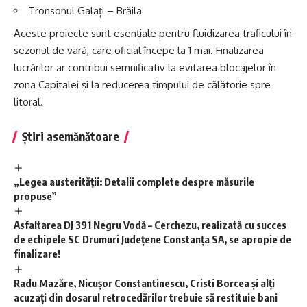
Tronsonul Galați – Brăila
Aceste proiecte sunt esențiale pentru fluidizarea traficului în
sezonul de vară, care oficial începe la 1 mai. Finalizarea
lucrărilor ar contribui semnificativ la evitarea blocajelor în
zona Capitalei și la reducerea timpului de călătorie spre
litoral.
Știri asemănătoare
„Legea austerității: Detalii complete despre măsurile
propuse”
Asfaltarea DJ 391 Negru Vodă – Cerchezu, realizată cu succes
de echipele SC Drumuri Județene Constanța SA, se apropie de
finalizare!
Radu Mazăre, Nicușor Constantinescu, Cristi Borcea și alți
acuzați din dosarul retrocedărilor trebuie să restituie bani