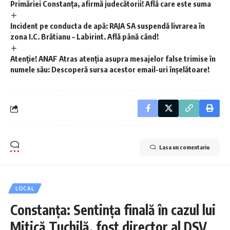
Primăriei Constanța, afirmă judecătorii! Află care este suma
Incident pe conducta de apă: RAJA SA suspendă livrarea în
zona I.C. Brătianu – Labirint. Află până când!
Atenție! ANAF Atras atenția asupra mesajelor false trimise în
numele său: Descoperă sursa acestor email-uri înșelătoare!
Lasa un comentariu
LOCAL
Constanța: Sentința finală în cazul lui
Mitică Tuchilă, fost director al DSV