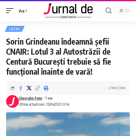
Aa
LOCAL
Sorin Grindeanu îndeamnă șefii
CNAIR: Lotul 3 al Autostrăzii de
Centură București trebuie să fie
funcțional înainte de vară!
2 Min Citire
Gheorghe Panu
71
Ultima actualizare: 25/04/2025 13:14