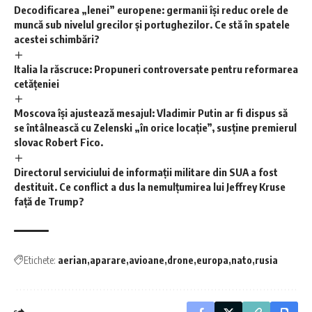
Decodificarea „lenei” europene: germanii își reduc orele de
muncă sub nivelul grecilor și portughezilor. Ce stă în spatele
acestei schimbări?
Italia la răscruce: Propuneri controversate pentru reformarea
cetățeniei
Moscova își ajustează mesajul: Vladimir Putin ar fi dispus să
se întâlnească cu Zelenski „în orice locație”, susține premierul
slovac Robert Fico.
Directorul serviciului de informații militare din SUA a fost
destituit. Ce conflict a dus la nemulțumirea lui Jeffrey Kruse
față de Trump?
Etichete:
aerian
aparare
avioane
drone
europa
nato
rusia