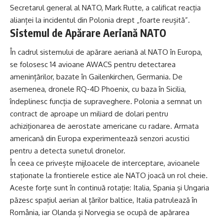
Secretarul general al NATO, Mark Rutte, a calificat reacția
alianței la incidentul din Polonia drept „foarte reușită”.
Sistemul de Apărare Aeriană NATO
În cadrul sistemului de apărare aeriană al NATO în Europa,
se folosesc 14 avioane AWACS pentru detectarea
amenințărilor, bazate în Gailenkirchen, Germania. De
asemenea, dronele RQ-4D Phoenix, cu baza în Sicilia,
îndeplinesc funcția de supraveghere. Polonia a semnat un
contract de aproape un miliard de dolari pentru
achiziționarea de aerostate americane cu radare. Armata
americană din Europa experimentează senzori acustici
pentru a detecta sunetul dronelor.
În ceea ce privește mijloacele de interceptare, avioanele
staționate la frontierele estice ale NATO joacă un rol cheie.
Aceste forțe sunt în continuă rotație: Italia, Spania și Ungaria
păzesc spațiul aerian al țărilor baltice, Italia patrulează în
România, iar Olanda și Norvegia se ocupă de apărarea