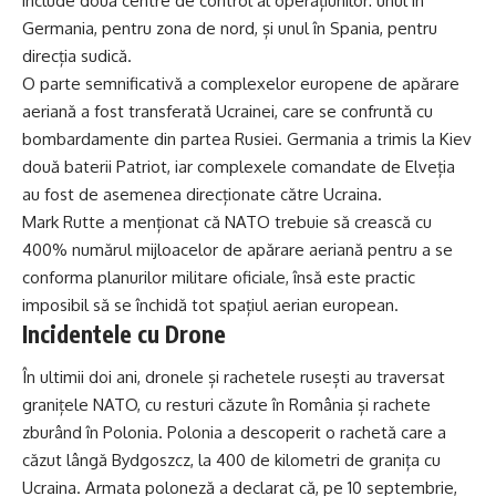
include două centre de control al operațiunilor: unul în
Germania, pentru zona de nord, și unul în Spania, pentru
direcția sudică.
O parte semnificativă a complexelor europene de apărare
aeriană a fost transferată Ucrainei, care se confruntă cu
bombardamente din partea Rusiei. Germania a trimis la Kiev
două baterii Patriot, iar complexele comandate de Elveția
au fost de asemenea direcționate către Ucraina.
Mark Rutte a menționat că NATO trebuie să crească cu
400% numărul mijloacelor de apărare aeriană pentru a se
conforma planurilor militare oficiale, însă este practic
imposibil să se închidă tot spațiul aerian european.
Incidentele cu Drone
În ultimii doi ani, dronele și rachetele rusești au traversat
granițele NATO, cu resturi căzute în România și rachete
zburând în Polonia. Polonia a descoperit o rachetă care a
căzut lângă Bydgoszcz, la 400 de kilometri de granița cu
Ucraina. Armata poloneză a declarat că, pe 10 septembrie,