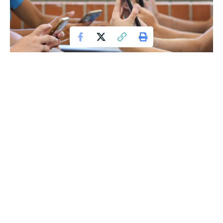
Regatul Nordic care a spus „stop”
telefoanelor mobile în școli
Suedia va implementa o interdicție la nivel național privind
utilizarea telefoanelor mobile în toate școlile, în încercarea
de a îmbunătăți securitatea și condițiile de studiu pentru
elevi. Începând cu anul școlar următor, din toamna anului
2026, toate școlile și cluburile școlare vor avea obligația de
a colecta telefoanele elevilor și de a le păstra până la
sfârșitul zilei de curs.