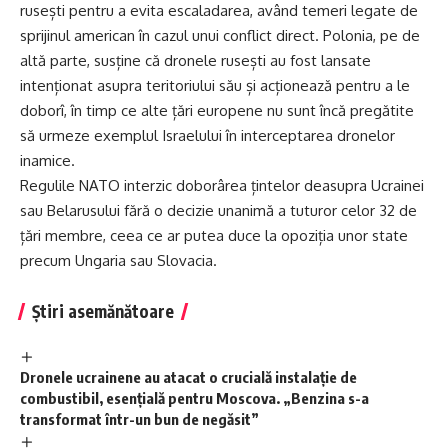
rusești pentru a evita escaladarea, având temeri legate de
sprijinul american în cazul unui conflict direct. Polonia, pe de
altă parte, susține că dronele rusești au fost lansate
intenționat asupra teritoriului său și acționează pentru a le
doborî, în timp ce alte țări europene nu sunt încă pregătite
să urmeze exemplul Israelului în interceptarea dronelor
inamice.
Regulile NATO interzic doborârea țintelor deasupra Ucrainei
sau Belarusului fără o decizie unanimă a tuturor celor 32 de
țări membre, ceea ce ar putea duce la opoziția unor state
precum Ungaria sau Slovacia.
Știri asemănătoare
Dronele ucrainene au atacat o crucială instalație de
combustibil, esențială pentru Moscova. „Benzina s-a
transformat într-un bun de negăsit”