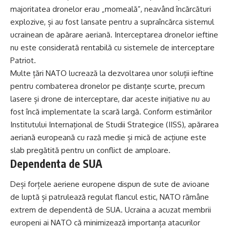
majoritatea dronelor erau „momeală”, neavând încărcături
explozive, și au fost lansate pentru a supraîncărca sistemul
ucrainean de apărare aeriană. Interceptarea dronelor ieftine
nu este considerată rentabilă cu sistemele de interceptare
Patriot.
Multe țări NATO lucrează la dezvoltarea unor soluții ieftine
pentru combaterea dronelor pe distanțe scurte, precum
lasere și drone de interceptare, dar aceste inițiative nu au
fost încă implementate la scară largă. Conform estimărilor
Institutului Internațional de Studii Strategice (IISS), apărarea
aeriană europeană cu rază medie și mică de acțiune este
slab pregătită pentru un conflict de amploare.
Dependenta de SUA
Deși forțele aeriene europene dispun de sute de avioane
de luptă și patrulează regulat flancul estic, NATO rămâne
extrem de dependentă de SUA. Ucraina a acuzat membrii
europeni ai NATO că minimizează importanța atacurilor