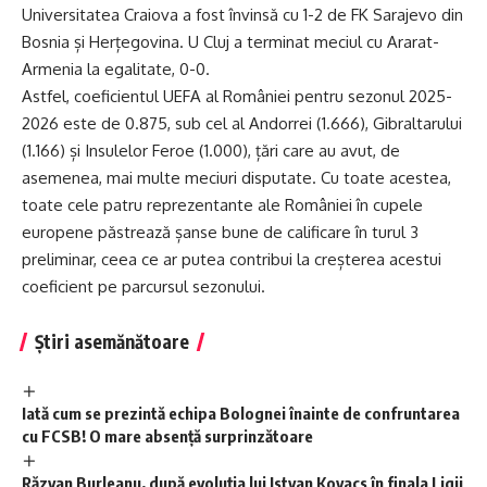
Universitatea Craiova a fost învinsă cu 1-2 de FK Sarajevo din
Bosnia și Herțegovina. U Cluj a terminat meciul cu Ararat-
Armenia la egalitate, 0-0.
Astfel, coeficientul UEFA al României pentru sezonul 2025-
2026 este de 0.875, sub cel al Andorrei (1.666), Gibraltarului
(1.166) și Insulelor Feroe (1.000), țări care au avut, de
asemenea, mai multe meciuri disputate. Cu toate acestea,
toate cele patru reprezentante ale României în cupele
europene păstrează șanse bune de calificare în turul 3
preliminar, ceea ce ar putea contribui la creșterea acestui
coeficient pe parcursul sezonului.
Știri asemănătoare
Iată cum se prezintă echipa Bolognei înainte de confruntarea
cu FCSB! O mare absență surprinzătoare
Răzvan Burleanu, după evoluția lui Istvan Kovacs în finala Ligii