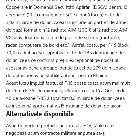
Cooperare în Domeniul Securității Apărării (DSCA) pentru 12
aeronave (10 cu un singur loc și 2 cu două locuri) este de
3,42 miliarde de dolari. Aceasta include un pachet de arme
de bază format din 12 rachete AIM-120C-8 și 12 rachete AIM-
9X, plus doar două seturi de piese de schimb (motoare,
radar, computere de bord etc.). Astfel, costul per F-16 Block
70, în cadrul acestei aprobări, este de 285 de milioane de
dolari, ceea ce confirmă prețul excepțional de ridicat al
acestor avioane aproape identic cu cel de 279 de milioane
de dolari per avion stabilit anterior pentru Filipine.
Acest lucru implică faptul că F-16 poate costa acum mai mult
decât un F-35. De exemplu, vânzarea recentă a Greciei de
40 de avioane F-35 a totalizat 8,6 miliarde de dolari, ceea
ce înseamnă aproximativ 215 milioane de dolari pe avion.
Alternativele disponibile
Având în vedere prețurile ridicate ale F-16, țările care
negociază acum contracte militare ar putea să-și