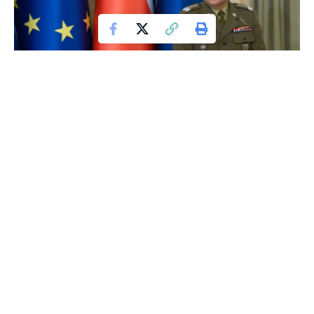
Forțele ruse nu sunt îndeajuns de robuste
pentru a provoca un atac asupra unei națiuni
din NATO
Șeful Statului Major General al Armatei Poloneze, generalul
Wiesław Kukuła, a declarat că Rusia nu dispune de suficientă
putere militară pentru a ataca o țară din NATO, dar rămâne
o amenințare imprevizibilă. Într-un interviu acordat canalului
de știri TVP Info, Kukuła a făcut apel la populație să rămână
calmă, în contextul recentelor incursiuni cu drone pe