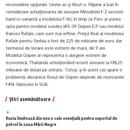
reconsidere opțiunile. Unele au și făcut-o. Filipine a luat în
considerare achiziționarea de avioane Mitsubishi F-2 second-
hand (o variantă a modelului F-16), în timp ce Peru ar putea
opta pentru modelul suedez JAS-39 Gripen E/F sau modelul
francez Rafale, care sunt mai ieftine. Prețul final al modelului
Rafale pentru Serbia a fost de 225 de milioane de euro, dar
termenul de livrare este extrem de mare, de 9 ani.
Modelul Gripen ar reprezenta o alegere extrem de
economică, Thailanda achiziționând recent avioane la 138,25
milioane de dolari pe unitate. Totuși, și în acest caz apare o
problemă, deoarece fluxul de Gripen depinde de motoarele
F414, fabricate în SUA.
Știri asemănătoare
Rusia limitează din nou o cale esențială pentru exportul de
petrol în zona Mării Negre