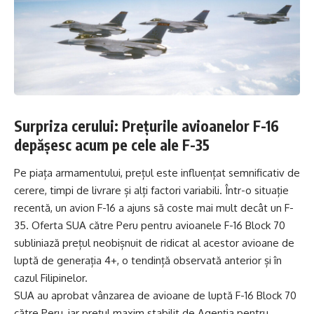
Surpriza cerului: Prețurile avioanelor F-16
depășesc acum pe cele ale F-35
Pe piața armamentului, prețul este influențat semnificativ de
cerere, timpi de livrare și alți factori variabili. Într-o situație
recentă, un avion F-16 a ajuns să coste mai mult decât un F-
35. Oferta SUA către Peru pentru avioanele F-16 Block 70
subliniază prețul neobișnuit de ridicat al acestor avioane de
luptă de generația 4+, o tendință observată anterior și în
cazul Filipinelor.
SUA au aprobat vânzarea de avioane de luptă F-16 Block 70
către Peru, iar prețul maxim stabilit de Agenția pentru