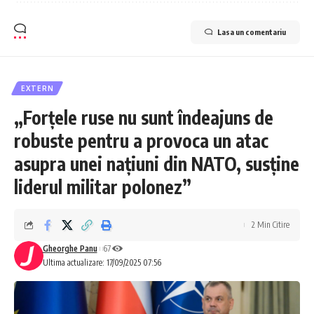
Lasa un comentariu
EXTERN
„Forțele ruse nu sunt îndeajuns de
robuste pentru a provoca un atac
asupra unei națiuni din NATO, susține
liderul militar polonez”
2 Min Citire
Gheorghe Panu
67
Ultima actualizare: 17/09/2025 07:56