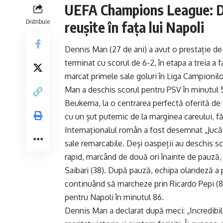
UEFA Champions League: De
Distribuie
reușite în fața lui Napoli
Dennis Man (27 de ani) a avut o prestație de
terminat cu scorul de 6-2, în etapa a treia 
marcat primele sale goluri în Liga Campionilor
Man a deschis scorul pentru PSV în minutul 54
Beukema, la o centrarea perfectă oferită de M
cu un șut puternic de la marginea careului, f
Internaționalul român a fost desemnat „Jucăto
sale remarcabile. Deși oaspeții au deschis s
rapid, marcând de două ori înainte de pauză,
Saibari (38). După pauză, echipa olandeză a p
continuând să marcheze prin Ricardo Pepi (8
pentru Napoli în minutul 86.
Dennis Man a declarat după meci: „Incredibi