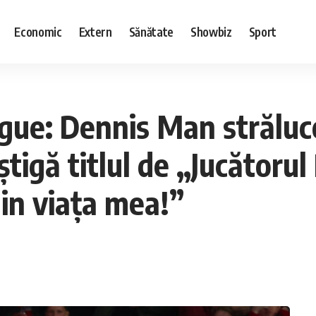
Economic
Extern
Sănătate
Showbiz
Sport
e: Dennis Man străluce
âștigă titlul de „Jucătoru
in viața mea!”