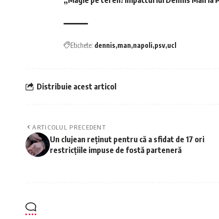
„Magie pe teren! Impactul lui Dennis Man la P
Etichete:
dennis
man
napoli
psv
ucl
Distribuie acest articol
ARTICOLUL PRECEDENT
Un clujean reținut pentru că a sfidat de 17 ori
restricțiile impuse de fostă parteneră