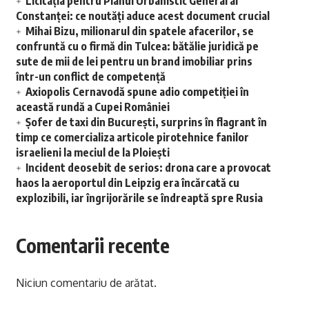
Licitația pentru Planul Urbanistic General al
Constanței: ce noutăți aduce acest document crucial
Mihai Bizu, milionarul din spatele afacerilor, se
confruntă cu o firmă din Tulcea: bătălie juridică pe
sute de mii de lei pentru un brand imobiliar prins
într-un conflict de competență
Axiopolis Cernavodă spune adio competiției în
această rundă a Cupei României
Șofer de taxi din București, surprins în flagrant în
timp ce comercializa articole pirotehnice fanilor
israelieni la meciul de la Ploiești
Incident deosebit de serios: drona care a provocat
haos la aeroportul din Leipzig era încărcată cu
explozibili, iar îngrijorările se îndreaptă spre Rusia
Comentarii recente
Niciun comentariu de arătat.