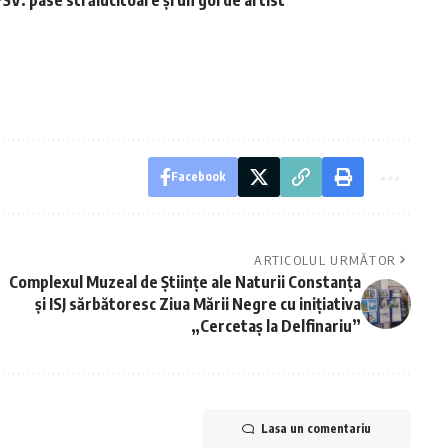
SV: pase strălucitoare și un gol de artist”
Facebook
ARTICOLUL URMĂTOR
Complexul Muzeal de Științe ale Naturii Constanța
și ISJ sărbătoresc Ziua Mării Negre cu inițiativa
„Cercetaș la Delfinariu”
Lasa un comentariu