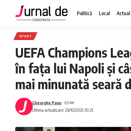
Politică
Local
Actual
SPORT
UEFA Champions Leagu
în fața lui Napoli și c
mai minunată seară d
Gheorghe Panu
68
Ultima actualizare: 23/10/2025 10:25