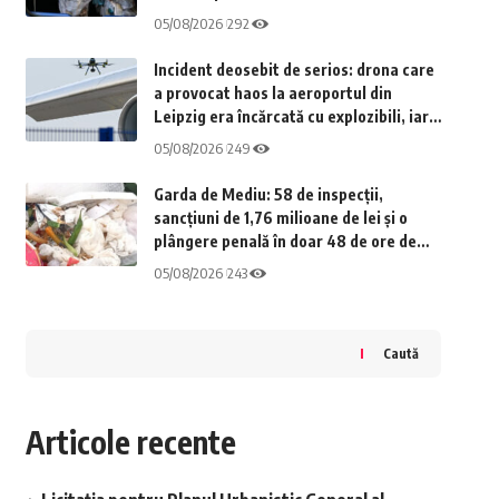
meciul de la Ploiești
05/08/2026
292
Incident deosebit de serios: drona care
a provocat haos la aeroportul din
Leipzig era încărcată cu explozibili, iar
îngrijorările se îndreaptă spre Rusia
05/08/2026
249
Garda de Mediu: 58 de inspecții,
sancțiuni de 1,76 milioane de lei și o
plângere penală în doar 48 de ore de
monitorizare pe litoral
05/08/2026
243
Caută
Articole recente