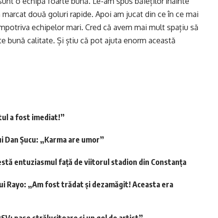
, sunt o echipă foarte bună. Le-am spus băieților înainte
marcat două goluri rapide. Apoi am jucat din ce în ce mai
împotriva echipelor mari. Cred că avem mai mult spațiu să
te bună calitate. Și știu că pot ajuta enorm această
ul a fost imediat!”
lui Dan Șucu: „Karma are umor”
estă entuziasmul față de viitorul stadion din Constanța
lui Rayo: „Am fost trădat și dezamăgit! Aceasta era