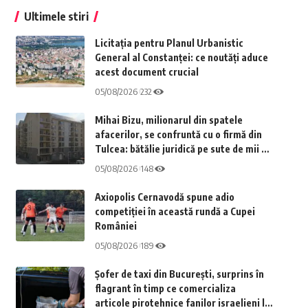
Ultimele stiri
Licitația pentru Planul Urbanistic
General al Constanței: ce noutăți aduce
acest document crucial
05/08/2026
232
Mihai Bizu, milionarul din spatele
afacerilor, se confruntă cu o firmă din
Tulcea: bătălie juridică pe sute de mii de
lei pentru un brand imobiliar prins într-
05/08/2026
148
un conflict de competență
Axiopolis Cernavodă spune adio
competiției în această rundă a Cupei
României
05/08/2026
189
Șofer de taxi din București, surprins în
flagrant în timp ce comercializa
articole pirotehnice fanilor israelieni la