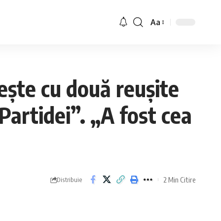
Aa
ște cu două reușite
l Partidei”. „A fost cea
2 Min Citire
Distribuie