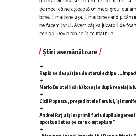
meritat victoria și suntem fericiți. Îi cunosc
de meci că ne așteaptă un meci greu, dar am 
bine. E mai bine așa. E mai bine când jucăm 
ne facem jocul. Avem câțiva jucători de foar
echipă. Devin din ce în ce mai bun.”
Știri asemănătoare
Rapid se despărțea de starul echipei. „Impact
Mario Balotelli sărbătorește după revelația 
Gică Popescu, președintele Farului, își manif
Andrei Rațiu își exprimă furia după alegerea 
oportunitatea pe care o așteptam”