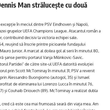
nnis Man strălucește cu două
 excepție în meciul dintre PSV Eindhoven și Napoli,
a fazei grupelor UEFA Champions League. Atacantul român a
, contribuind decisiv la victoria echipei sale.
, reușind să înscrie printre picioarele fundașului
auro Junior. A marcat al doilea gol al serii în minutul 80,
ără șanse pentru portarul Vanja Milinkovic-Savic.
rul Partidei” de către site-ul UEFA datorită evoluției
corul prin Scott McTominay în minutul 31, PSV a revenit
 prin Alessandro Buongiorno (autogol, 35) și Ismael
rofitat de eliminarea lui Lorenzo Lucca în minutul 76,
7) și Couhaib Driouech (89). McTominay a realizat dubla
l, cred că este cea mai frumoasă seară din viața mea. Am