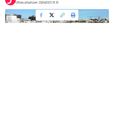
Ultima actualizare: 25/04/2025 19:35
Sprijinul pentru panouri fotovoltaice cu
stocare la blocuri a fost revizuit
Ministerul Energiei a refăcut draftul de ordonanță de
urgență prin care se va institui un program de acordare de
subvenții de stat asociațiilor de proprietari din blocuri pentru