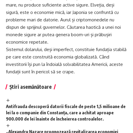
mare, nu produce suficiente active sigure. Elveția, deși
sigură, este o economie mică, iar Japonia se confruntă cu
probleme mari de datorie. Aurul și criptomonedele nu
dispun de sprijinul guvernelor. Căutarea haotică a unei noi
monede sigure ar putea genera boom-uri și prăbușiri
economice repetate.
Sistemul dolarului, deși imperfect, constituie fundația stabilă
pe care este construită economia globalizată. Când
investitorii își pun la îndoială solvabilitatea Americii, aceste
fundații sunt în pericol să se crape.
Știri asemănătoare
Antifrauda descoperă datorii fiscale de peste 1,5 milioane de
lei la o companie din Constanța, care a achitat aproape
900.000 de lei înainte de încheierea controalelor.
„Alexandru Nazare prognozează revitalizarea economiei