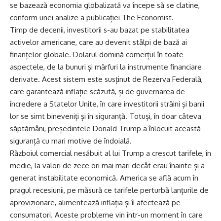
se bazează economia globalizată va începe să se clatine,
conform unei analize a publicației The Economist.
Timp de decenii, investitorii s-au bazat pe stabilitatea
activelor americane, care au devenit stâlpi de bază ai
finanțelor globale. Dolarul domină comerțul în toate
aspectele, de la bunuri și mărfuri la instrumente financiare
derivate. Acest sistem este susținut de Rezerva Federală,
care garantează inflație scăzută, și de guvernarea de
încredere a Statelor Unite, în care investitorii străini și banii
lor se simt bineveniți și în siguranță. Totuși, în doar câteva
săptămâni, președintele Donald Trump a înlocuit această
siguranță cu mari motive de îndoială.
Războiul comercial nesăbuit al lui Trump a crescut tarifele, în
medie, la valori de zece ori mai mari decât erau înainte și a
generat instabilitate economică. America se află acum în
pragul recesiunii, pe măsură ce tarifele perturbă lanțurile de
aprovizionare, alimentează inflația și îi afectează pe
consumatori. Aceste probleme vin într-un moment în care