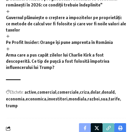
românești în 2026: ce condiții trebuie îndeplinite”
Guvernul plănuiește o creștere a impozitelor pe proprietăți:
ce metode de calcul vor fi folosite și care vor fi noile valori ale
taxelor
Pe Profit Insider: Orange își pune amprenta în România
Arma care a pus capăt zilelor lui Charlie Kirk a fost
descoperită. Ce tip de pușcă a fost folosită împotriva
influencerului lui Trump?
Etichete:
active
comercial
comerciale
criza
dolar
donald
economia
economica
investitori
mondiala
razboi
sua
tarife
trump