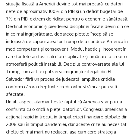
situația fiscală a Americii devine tot mai precară, cu datorii
nete de aproximativ 100% din PIB și un deficit bugetar de
7% din PIB, extrem de ridicat pentru o economie sănătoasă.
Declinul economic și pierderea disciplinei fiscale devin din ce
în ce mai îngrijorătoare, deoarece piețele încep să se
îndoiască de capacitatea lui Trump de a conduce America în
mod competent și consecvent. Modul haotic și incoerent în
care tarifele au fost calculate, aplicate și amânate a creat o
atmosferă politică instabilă. Deciziile controversate ale lui
Trump, cum ar fi expulzarea imigranților ilegali din El
Salvador fără un proces de judecată, amplifică criticile
conform cărora drepturile creditorilor străini ar putea fi
afectate.
Un alt aspect alarmant este faptul că America s-ar putea
confrunta cu o criză a pieței datoriilor. Congresul american a
acționat rapid în trecut, în timpul crizei financiare globale din
2008 sau în timpul pandemiei, dar aceste crize au necesitat
cheltuieli mai mari, nu reduceri, așa cum cere strategia