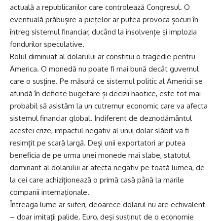
actuală a republicanilor care controlează Congresul. O
eventuală prăbușire a piețelor ar putea provoca șocuri în
întreg sistemul financiar, ducând la insolvențe și implozia
fondurilor speculative.
Rolul diminuat al dolarului ar constitui o tragedie pentru
America. O monedă nu poate fi mai bună decât guvernul
care o susține. Pe măsură ce sistemul politic al Americii se
afundă în deficite bugetare și decizii haotice, este tot mai
probabil să asistăm la un cutremur economic care va afecta
sistemul financiar global. Indiferent de deznodământul
acestei crize, impactul negativ al unui dolar slăbit va fi
resimțit pe scară largă. Deși unii exportatori ar putea
beneficia de pe urma unei monede mai slabe, statutul
dominant al dolarului ar afecta negativ pe toată lumea, de
la cei care achiziționează o primă casă până la marile
companii internaționale.
Întreaga lume ar suferi, deoarece dolarul nu are echivalent
– doar imitații palide. Euro, deși susținut de o economie