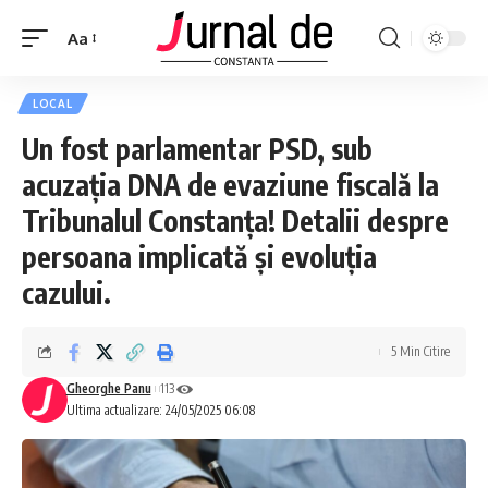
Aa
LOCAL
Un fost parlamentar PSD, sub
acuzația DNA de evaziune fiscală la
Tribunalul Constanța! Detalii despre
persoana implicată și evoluția
cazului.
5 Min Citire
Gheorghe Panu
113
Ultima actualizare: 24/05/2025 06:08