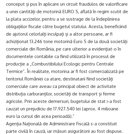
conceput și pus în aplicare un circuit fraudulos de valorificare
a unei cantități de motorină EURO 5, aflată în regim scutit de
la plata accizelor, pentru a se sustrage de la îndeplinirea
obligațiilor fiscale către bugetul statului. Acesta, beneficiind
de ajutorul celorlalți inculpați și a altor persoane, ar fi
achiziționat 13.246 tone motorină Euro 5 de la două societăți
comerciale din România, pe care ulterior a evidențiat-o în
documentele contabile ca fiind utilizată în procesul de
producție a „Combustibilului Ecologic pentru Centrale
Termice”. În realitate, motorina ar fi fost comercializată pe
teritoriul României ca atare, destinatarii fiind societăți
comerciale care aveau ca principal obiect de activitate
distribuția carburanților, societăți de transport și ferme
agricole. Prin aceste demersuri, bugetului de stat i-a fost
cauzat un prejudiciu de 17.927.540 lei (aprox. 4 milioane
euro la cursul din acea perioadă).”
Agenția Națională de Administrare Fiscală s-a constituit
parte civilă în cauză, iar măsuri asigurătorii au fost dispuse.