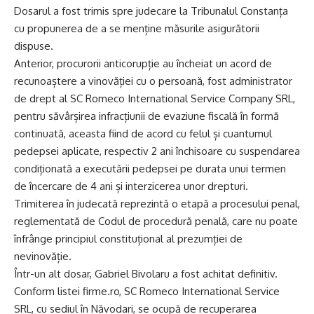
Dosarul a fost trimis spre judecare la Tribunalul Constanța
cu propunerea de a se menține măsurile asigurătorii
dispuse.
Anterior, procurorii anticorupție au încheiat un acord de
recunoaștere a vinovăției cu o persoană, fost administrator
de drept al SC Romeco International Service Company SRL,
pentru săvârșirea infracțiunii de evaziune fiscală în formă
continuată, aceasta fiind de acord cu felul și cuantumul
pedepsei aplicate, respectiv 2 ani închisoare cu suspendarea
condiționată a executării pedepsei pe durata unui termen
de încercare de 4 ani și interzicerea unor drepturi.
Trimiterea în judecată reprezintă o etapă a procesului penal,
reglementată de Codul de procedură penală, care nu poate
înfrânge principiul constituțional al prezumției de
nevinovăție.
Într-un alt dosar, Gabriel Bivolaru a fost achitat definitiv.
Conform listei firme.ro, SC Romeco International Service
SRL, cu sediul în Năvodari, se ocupă de recuperarea