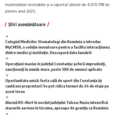
materialelor reciclabile și a raportat datorii de 4.070.918 lei
pentru anul 2023.
Știri asemănătoare
Colegiul Medicilor Stomatologi din România a introdus
MyCMSR, o soluție inovatoare pentru a facilita interacțiunea
dintre medici și instituție. Descoperă data lansării!
Operațiuni masive în județul Constanța: șoferii imprudenți,
sancționați în număr mare, peste 300 de amenzi aplicate
Oportunitate unică: fosta sală de sport din Constanța își
caută noi proprietari! Se pot ridica turnuri de 24 de etaje pe
acest teren
Alarmă RO-Alert în nordul județului Tulcea: Rusia intensifică
atacurile aeriene în Ucraina, aproape de granița cu România