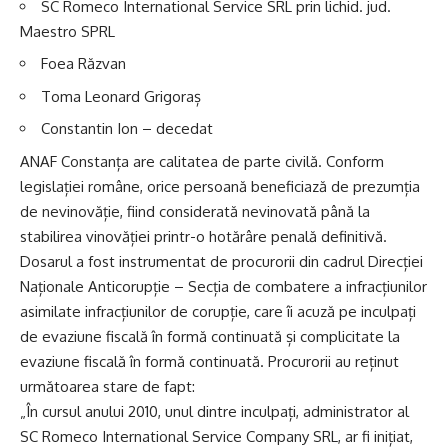
SC Romeco International Service SRL prin lichid. jud.
Maestro SPRL
Foea Răzvan
Toma Leonard Grigoraș
Constantin Ion – decedat
ANAF Constanța are calitatea de parte civilă. Conform
legislației române, orice persoană beneficiază de prezumția
de nevinovăție, fiind considerată nevinovată până la
stabilirea vinovăției printr-o hotărâre penală definitivă.
Dosarul a fost instrumentat de procurorii din cadrul Direcției
Naționale Anticorupție – Secția de combatere a infracțiunilor
asimilate infracțiunilor de corupție, care îi acuză pe inculpați
de evaziune fiscală în formă continuată și complicitate la
evaziune fiscală în formă continuată. Procurorii au reținut
următoarea stare de fapt:
„În cursul anului 2010, unul dintre inculpați, administrator al
SC Romeco International Service Company SRL, ar fi inițiat,