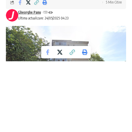
5 Min Citire
Gheorghe Panu
159
Ultima actualizare: 24/05/2025 04:23
Constănțean obligat să demoleze beciul din
balcon