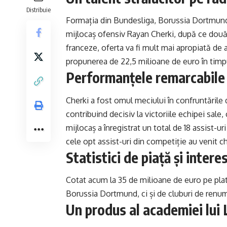
Distribuie
Formația din Bundesliga, Borussia Dortmund
mijlocaș ofensiv Rayan Cherki, după ce două
franceze, oferta va fi mult mai apropiată de a
propunerea de 22,5 milioane de euro în timpul
Performanțele remarcabile a
Cherki a fost omul meciului în confruntăril
contribuind decisiv la victoriile echipei sale,
mijlocaș a înregistrat un total de 18 assist-u
cele opt assist-uri din competiție au venit c
Statistici de piață și intere
Cotat acum la 35 de milioane de euro pe pla
Borussia Dortmund, ci și de cluburi de ren
Un produs al academiei lui