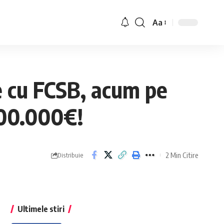
Aa
e cu FCSB, acum pe
500.000€!
2 Min Citire
Distribuie
Ultimele stiri