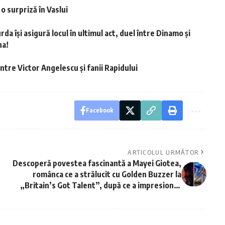
o surpriză în Vaslui
da își asigură locul în ultimul act, duel între Dinamo și
na!
ntre Victor Angelescu și fanii Rapidului
Facebook
ARTICOLUL URMĂTOR
Descoperă povestea fascinantă a Mayei Giotea,
românca ce a strălucit cu Golden Buzzer la
„Britain’s Got Talent”, după ce a impresionat
anul trecut la „Românii au talent”!