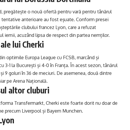
, pregătește o nouă ofertă pentru vară pentru tânărul
 tentative anterioare au fost eșuate. Conform presei
șteptările clubului francez Lyon, care a refuzat
 iernii, acuzând lipsa de respect din partea nemților.
le lui Cherki
e din optimile Europa League cu FCSB, marcând și
 cu 3-1 la București și 4-0 în Franța. În acest sezon, tânărul
ri și 9 goluri în 36 de meciuri. De asemenea, două dintre
hiar pe Arena Națională.
sul altor cluburi
tforma Transfermarkt, Cherki este foarte dorit nu doar de
ume precum Liverpool și Bayern Munchen.
 Lyon