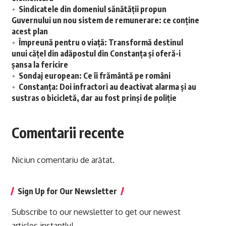
Sindicatele din domeniul sănătății propun
Guvernului un nou sistem de remunerare: ce conține
acest plan
Împreună pentru o viață: Transformă destinul
unui cățel din adăpostul din Constanța și oferă-i
șansa la fericire
Sondaj european: Ce îi frământă pe români
Constanța: Doi infractori au deactivat alarma și au
sustras o bicicletă, dar au fost prinși de poliție
Comentarii recente
Niciun comentariu de arătat.
Sign Up for Our Newsletter
Subscribe to our newsletter to get our newest
articles instantly!