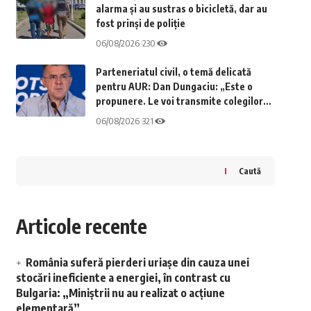
alarma și au sustras o bicicletă, dar au
fost prinși de poliție
06/08/2026
230
Parteneriatul civil, o temă delicată
pentru AUR: Dan Dungaciu: „Este o
propunere. Le voi transmite colegilor
mei”
06/08/2026
321
Caută
Articole recente
România suferă pierderi uriașe din cauza unei
stocări ineficiente a energiei, în contrast cu
Bulgaria: „Miniștrii nu au realizat o acțiune
elementară”