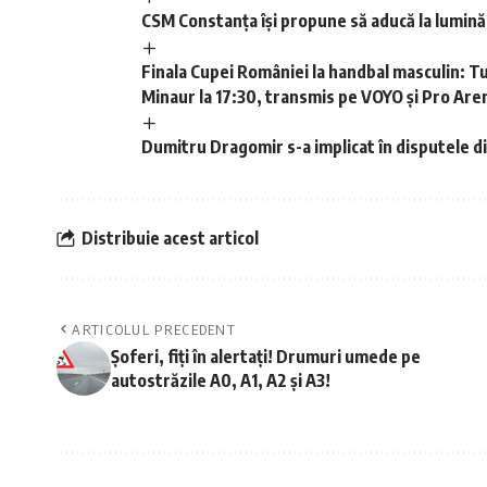
CSM Constanța își propune să aducă la lumină 
Finala Cupei României la handbal masculin: Tur
Minaur la 17:30, transmis pe VOYO și Pro Are
Dumitru Dragomir s-a implicat în disputele di
Distribuie acest articol
ARTICOLUL PRECEDENT
Șoferi, fiți în alertați! Drumuri umede pe
autostrăzile A0, A1, A2 și A3!