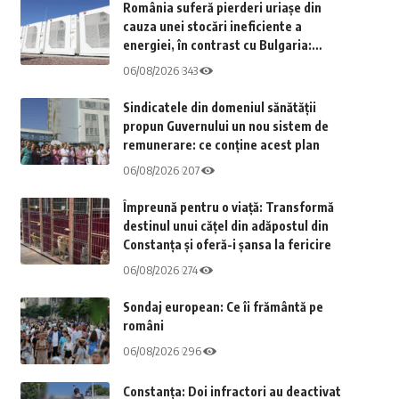
România suferă pierderi uriașe din
cauza unei stocări ineficiente a
energiei, în contrast cu Bulgaria:
„Miniștrii nu au realizat o acțiune
06/08/2026
343
elementară”
Sindicatele din domeniul sănătății
propun Guvernului un nou sistem de
remunerare: ce conține acest plan
06/08/2026
207
Împreună pentru o viață: Transformă
destinul unui cățel din adăpostul din
Constanța și oferă-i șansa la fericire
06/08/2026
274
Sondaj european: Ce îi frământă pe
români
06/08/2026
296
Constanța: Doi infractori au deactivat