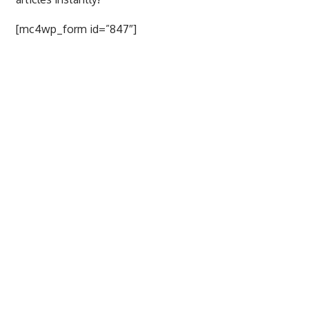
[mc4wp_form id=”847″]