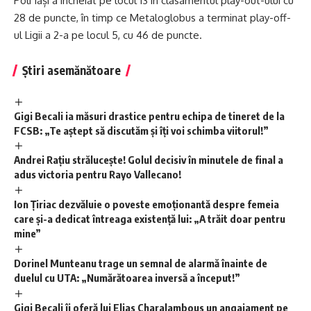
Poli Iași a încheiat pe locul 13 în clasamentul play-out-ului cu
28 de puncte, în timp ce Metaloglobus a terminat play-off-
ul Ligii a 2-a pe locul 5, cu 46 de puncte.
Știri asemănătoare
Gigi Becali ia măsuri drastice pentru echipa de tineret de la
FCSB: „Te aștept să discutăm și îți voi schimba viitorul!”
Andrei Rațiu strălucește! Golul decisiv în minutele de final a
adus victoria pentru Rayo Vallecano!
Ion Țiriac dezvăluie o poveste emoționantă despre femeia
care și-a dedicat întreaga existență lui: „A trăit doar pentru
mine”
Dorinel Munteanu trage un semnal de alarmă înainte de
duelul cu UTA: „Numărătoarea inversă a început!”
Gigi Becali îi oferă lui Elias Charalambous un angajament pe