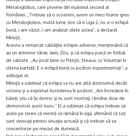
Metaloglobus, care provine din eșalonul secund al
României. „Trebuie să o scoatem, avem un meci foarte greu
cu Metaloglobus, multă lume zice că e Liga 2, nu, e o echipă
bună, i-am văzut, i-am analizat zilele astea”, a declarat
Miriuță.
Acesta a remarcat calitățile echipei adverse, menționând că
au un antrenor tânăr, Ianis Zicu, și că echipa joacă un fotbal
de calitate. „Au jucat bine cu Pitești, Steaua, cu Voluntari în
ultima partidă. E o echipă bună cu jucători experimentați”, a
adăugat el.
Miriuță a subliniat că echipa sa nu are altă alternativă decât
victoria și a exprimat încrederea în jucători: „Am încredere în
băieți, știu că își doresc și ei, sunt montați, rămâne doar de
demonstrat acest lucru.” El a subliniat că echipa trebuie să
arate pe teren că merită să rămână în ligă, afirmând că toți
sunt vinovați pentru situația actuală și că trebuie să se
concentreze pe meciul de duminică.