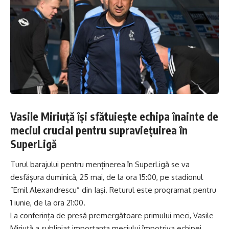
Vasile Miriuță își sfătuiește echipa înainte de
meciul crucial pentru supraviețuirea în
SuperLigă
Turul barajului pentru menținerea în SuperLigă se va
desfășura duminică, 25 mai, de la ora 15:00, pe stadionul
”Emil Alexandrescu” din Iași. Returul este programat pentru
1 iunie, de la ora 21:00.
La conferința de presă premergătoare primului meci, Vasile
Miriuță a subliniat importanța meciului împotriva echipei