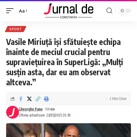
Aa
SPORT
Vasile Miriuță își sfătuiește echipa
înainte de meciul crucial pentru
supraviețuirea în SuperLigă: „Mulți
susțin asta, dar eu am observat
altceva.”
2 Min Citire
Gheorghe Panu
168
Ultima actualizare: 23/05/2025 20:39