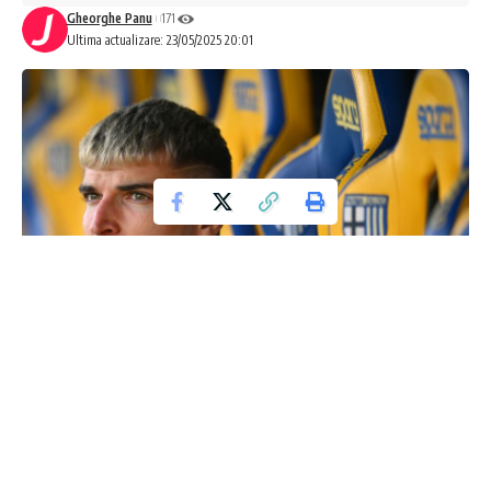
Gheorghe Panu
171
Ultima actualizare: 23/05/2025 20:01
Valentin Mihăilă revine în lotul Parmei
Valentin Mihăilă (25 de ani) a fost diagnosticat cu ruptură
musculară la începutul lui februarie, după un accident suferit
în meciul cu Lecce (1-3, etapa #23). De atunci, fotbalistul a