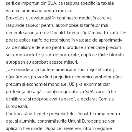
serii de importuri din SUA, ca răspuns specific la taxele
vamale americane pentru metale.
Bruxelles-ul evaluează în continuare modul în care va
răspunde taxelor pentru automobile și tarifelor mai
generale anunțate de Donald Trump săptămâna trecută. UE
poate aplica tarife de retorsiune în valoare de aproximativ
22 de miliarde de euro pentru produse americane precum
soia, motociclete și suc de portocale, după ce țările blocului
european au aprobat aceste măsuri.
„UE consideră că tarifele americane sunt nejustificate și
dăunătoare, provocând prejudicii economice ambelor părți,
precum și economiei mondiale. UE și-a exprimat clar
preferința de a găsi soluții negociate cu SUA, care să fie
echilibrate și reciproc avantajoase”, a declarat Comisia
Europeană.
Contracarând tarifele președintelui Donald Trump pentru
oțel și aluminiu, contramăsurile Uniunii Europene se vor
aplica în trei runde. După ce unele vor intra în vigoare