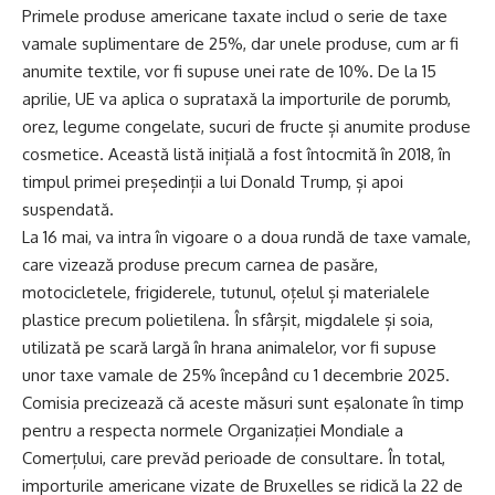
Primele produse americane taxate includ o serie de taxe
vamale suplimentare de 25%, dar unele produse, cum ar fi
anumite textile, vor fi supuse unei rate de 10%. De la 15
aprilie, UE va aplica o suprataxă la importurile de porumb,
orez, legume congelate, sucuri de fructe și anumite produse
cosmetice. Această listă inițială a fost întocmită în 2018, în
timpul primei președinții a lui Donald Trump, și apoi
suspendată.
La 16 mai, va intra în vigoare o a doua rundă de taxe vamale,
care vizează produse precum carnea de pasăre,
motocicletele, frigiderele, tutunul, oțelul și materialele
plastice precum polietilena. În sfârșit, migdalele și soia,
utilizată pe scară largă în hrana animalelor, vor fi supuse
unor taxe vamale de 25% începând cu 1 decembrie 2025.
Comisia precizează că aceste măsuri sunt eşalonate în timp
pentru a respecta normele Organizației Mondiale a
Comerțului, care prevăd perioade de consultare. În total,
importurile americane vizate de Bruxelles se ridică la 22 de