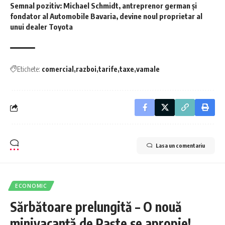
Semnal pozitiv: Michael Schmidt, antreprenor german și
fondator al Automobile Bavaria, devine noul proprietar al
unui dealer Toyota
Etichete:
comercial
razboi
tarife
taxe
vamale
Lasa un comentariu
ECONOMIC
Sărbătoare prelungită – O nouă
minivacanță de Paște se apropie!