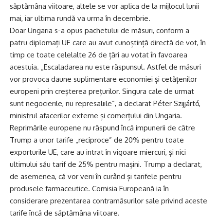
săptămâna viitoare, altele se vor aplica de la mijlocul lunii
mai, iar ultima rundă va urma în decembrie.
Doar Ungaria s-a opus pachetului de măsuri, conform a
patru diplomați UE care au avut cunoștință directă de vot, în
timp ce toate celelalte 26 de țări au votat în favoarea
acestuia. „Escaladarea nu este răspunsul. Astfel de măsuri
vor provoca daune suplimentare economiei și cetățenilor
europeni prin creșterea prețurilor. Singura cale de urmat
sunt negocierile, nu represaliile”, a declarat Péter Szijjártó,
ministrul afacerilor externe și comerțului din Ungaria.
Reprimările europene nu răspund încă impunerii de către
Trump a unor tarife „reciproce” de 20% pentru toate
exporturile UE, care au intrat în vigoare miercuri, și nici
ultimului său tarif de 25% pentru mașini. Trump a declarat,
de asemenea, că vor veni în curând și tarifele pentru
produsele farmaceutice. Comisia Europeană ia în
considerare prezentarea contramăsurilor sale privind aceste
tarife încă de săptămâna viitoare.