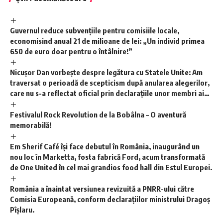
Guvernul reduce subvențiile pentru comisiile locale,
economisind anual 21 de milioane de lei: „Un individ primea
650 de euro doar pentru o întâlnire!”
Nicușor Dan vorbește despre legătura cu Statele Unite: Am
traversat o perioadă de scepticism după anularea alegerilor,
care nu s-a reflectat oficial prin declarațiile unor membri ai
administrației. Consider că, în mare parte, am depășit acea
etapă.
Festivalul Rock Revolution de la Bobâlna – O aventură
memorabilă!
Em Sherif Café își face debutul în România, inaugurând un
nou loc în Marketta, fosta fabrică Ford, acum transformată
de One United în cel mai grandios food hall din Estul Europei.
România a înaintat versiunea revizuită a PNRR-ului către
Comisia Europeană, conform declarațiilor ministrului Dragoș
Pîșlaru.