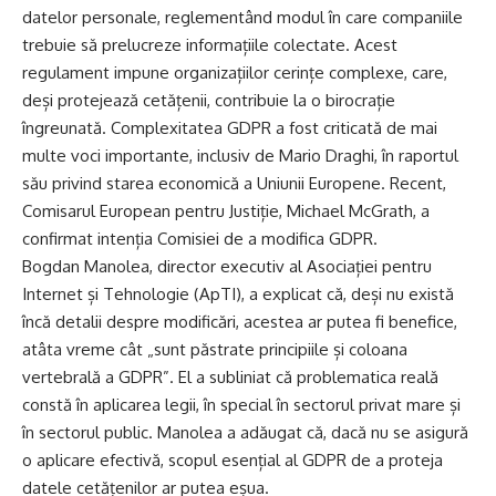
datelor personale, reglementând modul în care companiile
trebuie să prelucreze informațiile colectate. Acest
regulament impune organizațiilor cerințe complexe, care,
deși protejează cetățenii, contribuie la o birocrație
îngreunată. Complexitatea GDPR a fost criticată de mai
multe voci importante, inclusiv de Mario Draghi, în raportul
său privind starea economică a Uniunii Europene. Recent,
Comisarul European pentru Justiție, Michael McGrath, a
confirmat intenția Comisiei de a modifica GDPR.
Bogdan Manolea, director executiv al Asociației pentru
Internet și Tehnologie (ApTI), a explicat că, deși nu există
încă detalii despre modificări, acestea ar putea fi benefice,
atâta vreme cât „sunt păstrate principiile și coloana
vertebrală a GDPR”. El a subliniat că problematica reală
constă în aplicarea legii, în special în sectorul privat mare și
în sectorul public. Manolea a adăugat că, dacă nu se asigură
o aplicare efectivă, scopul esențial al GDPR de a proteja
datele cetățenilor ar putea eșua.