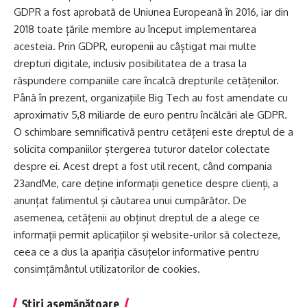
GDPR a fost aprobată de Uniunea Europeană în 2016, iar din
2018 toate țările membre au început implementarea
acesteia. Prin GDPR, europenii au câștigat mai multe
drepturi digitale, inclusiv posibilitatea de a trasa la
răspundere companiile care încalcă drepturile cetățenilor.
Până în prezent, organizațiile Big Tech au fost amendate cu
aproximativ 5,8 miliarde de euro pentru încălcări ale GDPR.
O schimbare semnificativă pentru cetățeni este dreptul de a
solicita companiilor ștergerea tuturor datelor colectate
despre ei. Acest drept a fost util recent, când compania
23andMe, care deține informații genetice despre clienți, a
anunțat falimentul și căutarea unui cumpărător. De
asemenea, cetățenii au obținut dreptul de a alege ce
informații permit aplicațiilor și website-urilor să colecteze,
ceea ce a dus la apariția căsuțelor informative pentru
consimțământul utilizatorilor de cookies.
Știri asemănătoare