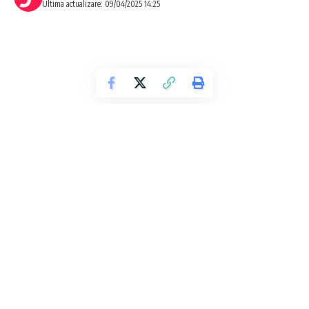
Ultima actualizare: 09/04/2025 14:25
Alianță în Germania: Merz la conducere, în
fața provocărilor economice și a
extremismului de dreapta
După săptămâni de negocieri, blocul conservator CDU/CSU